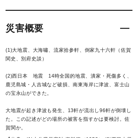
災害概要
(1)大地震、大海嘯、流家拾参軒、倒家九十六軒（佐賀
関史、別府史談）
(2)西日本 地震 14時全国的地震、潰家・死傷多く、
鹿児島城・人吉城など破損、南東海岸に津波、富士山
の宝永山ができた。
大地震が起き津波も発生、13軒が流出し96軒が倒壊し
た。この記述がどの場所の被害を指すかは要検討。佐
賀関か。