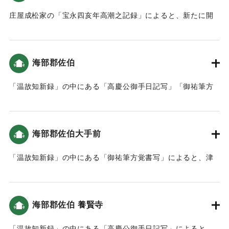
庄屋成松家の「宝永四亥年高潮之記録」によると、新たに開
いた土地（新地）がかなり被害を受けた（宝永4年 安政元年
村の大地震・大津波）。
海部郡佐伯
｜固有コード:
00084014
「温故知新録」の中にある「高慶公御手日記写」「御祐筆方
覚書写」によると、津波は7回も佐伯 に入り込んだ。9尺（約
2.7メートル）〜1丈（約3メートル）のところもあった。津波
による死者は町人が4人（1人が女性）、海辺（在浦）の者が
海部郡佐伯大手前
18人だった（おおいたの地震と津波）。地震後の対応として
特筆すべきは「地震がやんだ後に津波が来るので、家中や城
「温故知新録」の中にある「御祐筆方覚書写」によると、津
下の人々に山などへ逃げるよう知らせた。」「佐伯城内への
波の高さは5尺（約1.5メートル）だった（おおいたの地震と
避難も認め、いずれにしてもケガのないように、火の元を用
津波）。
心して避難することを指示。」「城内への避難をふまえ、粥
などを準備させた。」こと（南海トラフと大分）。なお、佐
海部郡佐伯 養賢寺
｜固有コード:
00084016
伯城内に大きな被害はなかったが、侍屋敷はかなりの被害が
あった。海辺（在浦）では486軒が地震、または津波で倒壊し
「温故知新録」の中にある「高慶公御手日記写」によると、