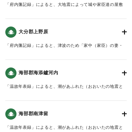
「府内藩記録」によると、大地震によって城や家臣達の屋敷
など、建物が壊れる被害が出た。津波は大きくなかったもの
の、2回波が押し寄せた（おおいたの地震と津波）。
「「萬覚帳｣(府内藩記録)によれば､｢午之下刻｣に地震があり､
大分郡上野原
府内城の建物や石垣などが大破｡城下の寺社や町家も大破し､
亡くなる人もいました」（地球の歴史と人間の記録 おおいた
「府内藩記録」によると、津波のため「家中（家臣）の妻・
と「南海地震」）領内では地割れも発生した。（南海トラフ
子供や町人達は上野原へ立ち退きました」とあり、上野方面
と大分）。
に避難したことがわかる（おおいたの地震と津波）。
｜固有コード:
00084031
海部郡海添鑪河内
｜固有コード:
00084032
「温故年表録」によると、潮があふれた（おおいたの地震と
津波）。
｜固有コード:
00084023
海部郡南津留
「温故年表録」によると、潮があふれた（おおいたの地震と