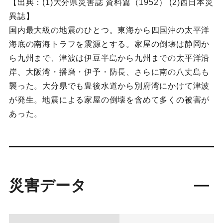
【出典：(1)大分県災害誌 資料篇（1952） (2)西日本災
異誌】
国内最大級の地震のひとつ。東海から四国沖の太平洋
海底の南海トラフを震源とする。家屋の倒壊は静岡か
ら九州まで、津波は伊豆半島から九州までの太平洋沿
岸、大阪湾・播磨・伊予・防長、さらに南の八丈島も
襲った。大分県でも豊後水道から別府湾にかけて津波
が発生。地震による家屋の倒壊を含めて多くの被害が
あった。
災害データ