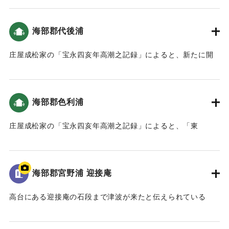
地震・大津波）。
海部郡代後浦
｜固有コード:
00084010
庄屋成松家の「宝永四亥年高潮之記録」によると、新たに開
いた土地（新地）がかなり被害を受けた（宝永4年 安政元年
村の大地震・大津波）。
海部郡色利浦
｜固有コード:
00084011
庄屋成松家の「宝永四亥年高潮之記録」によると、「東
（風）網代は広岡の山、本谷は尾花の下、峰押山の下は坂口
まで潮が満ち、西谷は広岡の下墓原まで潮が差し込みまし
た。」とあり、内陸部まで津波が押し寄せたことがわかる
海部郡宮野浦 迎接庵
（おおいたの地震と津波）。家財道具、屋敷、畑などが流さ
れた。死者は2人（宝永4年 安政元年 村の大地震・大津波）。
高台にある迎接庵の石段まで津波が来たと伝えられている
ただし「色利浦文書 旧記」によると、そのうちの1人は宮野
（おおいたの地震と津波）。
浦で死んだ。また、色利、中村、すか崎の人は、尾鼻の山に
またこの石段は津波が到達したことが彫られている。
走って登り、庄屋の与七郎はむねおしの山の8合目まで。東風