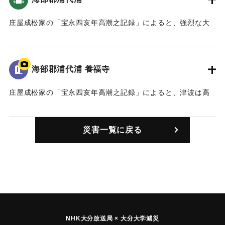
｜固有コード:
00084007
庄屋成松家の「宝永四亥年高潮之記録」によると、強烈な大
津波に襲われ、村はほとんど水没した（おおいたの地震と津
波）。死者は18人。（宝永4年 安政元年 村の大地震・大津
波）。また、「４日の八ッ時頃、米水津の南の方で大きな音
海部郡浦代浦 養福寺
がすると、すぐに大きなゆれに襲われ、立っていられなかっ
た。」「八ッ時の下刻には、波が浦中に満ち、浦代浦は一面
庄屋成松家の「宝永四亥年高潮之記録」によると、津波は高
湖のようになった。」（南海トラフと大分）
台にある寺の石段を二段残す高さ（約11.5メートル）まで押
し寄せた（おおいたの地震と津波）。
｜固有コード:
00084001
災害一覧に戻る
｜固有コード:
00084002
NHK大分放送局 × 大分大学減災