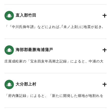
また､津波のことも記されていません｡こうしたことから､現在
の大分県北部(豊前国）では､地震の揺れや津波による被害は
直入郡竹田
小さかったことがうかがえます。」（地球の歴史と人間の記
録 おおいたと「南海地震」）
「『中川氏御年譜』などによれば､｢未ノ上刻｣に地震が起き､
岡城の月見櫓が崩れたといいます。この他岡城の石垣が61ケ
｜固有コード:
00084039
所､塀は55ヶ所崩れました｡城下でも､侍屋敷や寺社､町家が崩
れましたが、ケガ人などはなかったとのことです。」（地球
海部郡最勝海浦蒲戸
の歴史と人間の記録 おおいたと「南海地震」）
庄屋成松家の「宝永四亥年高潮之記録」によると、中浦の大
｜固有コード:
00084040
島から蒲戸までは被害はなかった（宝永4年 安政元年 村の大
地震・大津波）。
大分郡上村
｜固有コード:
00084041
「府内藩記録」によると、「新たに開発した畑地が地割れを
起こし、そこから泥水が湧き出し、砂が上がってきた」（南
海トラフと大分）。