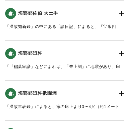
｜固有コード:
00084027
海部郡佐伯 大土手
「温故知新録」の中にある「諸日記」によると、「宝永四
年、本町に枡形より臼坪蟹田までの間に新規に大土手を作る
よう命令し、土手下の大明神松ヶ鼻へ続き本道が出来まし
た。」とあり、津波の後、その対策のための堤防を築くこと
海部郡臼杵
になった（おおいたの地震と津波）。
「『稲葉家譜」などによれば、「未上刻」に地震があり、臼
｜固有コード:
00084018
杵城の隅櫓などが崩れたそうです。およそ２時間後には１丈
(1.8メートル)あまりの津波が襲来し、平地は一面海になった
といいます。船で逃げた人々は、津波のため亡くなりまし
海部郡臼杵祇園洲
た。以後は、山へ登ることとし、遠くを見る番人を置き、津
波の時は太鼓で知らせるようにしました。（南海トラフと大
「温故年表録」によると、家の床上より3〜4尺（約1メート
分）」
ル〜1.2メートル）潮が上がった。当時すぐ側が海だったこの
地は、人の高さぐらいの津波が来た（おおいたの地震と津
｜固有コード:
00084019
波）。