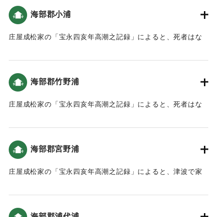
網代の人は広岡の山へ避難した。津波は本谷は尾鼻の下まで
海部郡小浦
｜固有コード:
00084004
入り込み、むねおしの下は坂口山ノ下まで潮が満ち、西谷は
廣岡の墓原まで潮が入り込んだ（宝永4年 安政元年 村の大地
庄屋成松家の「宝永四亥年高潮之記録」によると、死者はな
震・大津波）。
かった（宝永4年 安政元年 村の大地震・大津波）。10軒ほど
の家が沖に流された（南海トラフと大分）。
｜固有コード:
00084003
海部郡竹野浦
｜固有コード:
00084005
庄屋成松家の「宝永四亥年高潮之記録」によると、死者はな
かった（宝永4年 安政元年 村の大地震・大津波）。10軒ほど
の家が沖に流された（南海トラフと大分）。
海部郡宮野浦
｜固有コード:
00084006
庄屋成松家の「宝永四亥年高潮之記録」によると、津波で家
が浮いたものの、漁のための網を置き回したので、家財道具
は少しも流れなかった。この対処は人々から褒められた（宝
永4年 安政元年 村の大地震・大津波）。
海部郡浦代浦