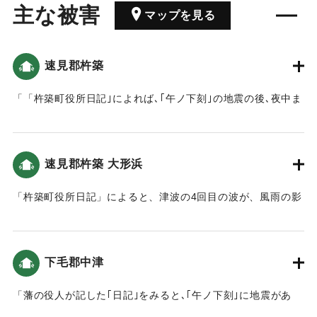
主な被害
マップを見る
速見郡杵築
「「杵築町役所日記｣によれば､｢午ノ下刻｣の地震の後､夜中ま
で17～18回ほど揺れたといいます。城下の下町や六軒町で
は､ほとんどの家が壊れ、破損のない家はなかったといいま
す｡また､｢未刻｣から｢亥刻｣まで4回､翌5日の夜中に２回､合計
速見郡杵築 大形浜
6回｢汐」が満ち､だんだんと規模は小さくなったと記されてい
ます。」（地球の歴史と人間の記録 おおいたと「南海地
「杵築町役所日記」によると、津波の4回目の波が、風雨の影
震」）
響もあり、浜まで上がってきた（おおいたの地震と津波）。
｜固有コード:
00084037
｜固有コード:
00084038
下毛郡中津
「藩の役人が記した｢日記｣をみると､｢午ノ下刻｣に地震があ
り､揺れは大きかったものの､大きな被害がなかったようです｡