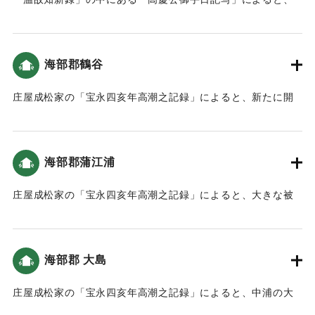
た。2468石1斗あまりの田畑が耕作ができなくなった。
地震による津波で大破した。
｜固有コード:
00084015
｜固有コード:
00084017
海部郡鶴谷
庄屋成松家の「宝永四亥年高潮之記録」によると、新たに開
いた土地（新地）がかなり被害を受けた（宝永4年 安政元年
村の大地震・大津波）。
海部郡蒲江浦
｜固有コード:
00084012
庄屋成松家の「宝永四亥年高潮之記録」によると、大きな被
害がでた（宝永4年 安政元年 村の大地震・大津波）。
｜固有コード:
00084008
海部郡 大島
庄屋成松家の「宝永四亥年高潮之記録」によると、中浦の大
島から蒲戸までは被害はなかった（宝永4年 安政元年 村の大