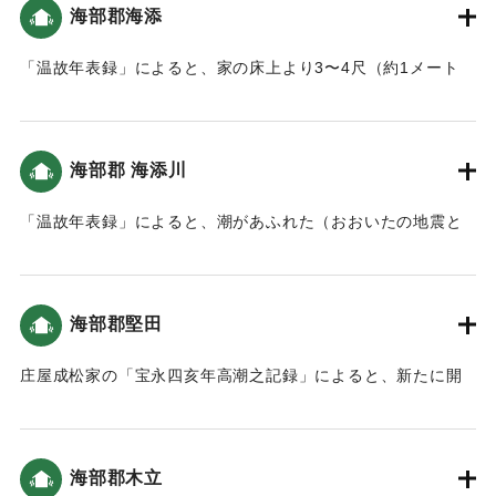
海部郡海添
｜固有コード:
00084020
「温故年表録」によると、家の床上より3〜4尺（約1メート
ル〜1.2メートル）潮が上がった。当時すぐ側が海だったこの
地は、人の高さぐらいの津波が来た（おおいたの地震と津
波）。
海部郡 海添川
｜固有コード:
00084021
「温故年表録」によると、潮があふれた（おおいたの地震と
津波）。
｜固有コード:
00084022
海部郡堅田
庄屋成松家の「宝永四亥年高潮之記録」によると、新たに開
いた土地（新地）がかなり被害を受けた（宝永4年 安政元年
村の大地震・大津波）。
海部郡木立
｜固有コード:
00084013