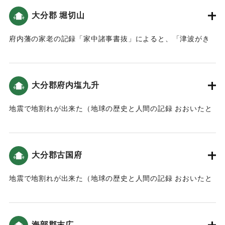
大分郡 堀切山
｜固有コード:
00084033
府内藩の家老の記録「家中諸事書抜」によると、「津波がき
たため、家中・町人達は上野原・堀切山に逃れた」（南海ト
ラフと大分）。
大分郡府内塩九升
｜固有コード:
00084034
地震で地割れが出来た（地球の歴史と人間の記録 おおいたと
「南海地震」）。
｜固有コード:
00084035
大分郡古国府
地震で地割れが出来た（地球の歴史と人間の記録 おおいたと
「南海地震」）。
｜固有コード:
00084036
海部郡末広