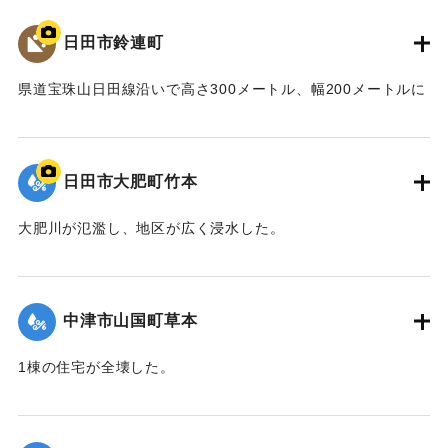
日田市鈴連町
県道宝珠山日田線沿いで高さ300メートル、幅200メートルに
わたり大規模な土砂崩れが発生。現地で活動をしていた40代
の消防団員の男性と60代、70代の女性2人が巻き込まれた。
男性は心肺停止の状態で病院に運ばれたが死亡が確認され
日田市大肥町竹本
た。女性2人は全身や頭にけがをした。現場は崩れた土砂が地
区を流れる小野川をせき止め、一時ダム湖を形成した。
大肥川が氾濫し、地区が広く浸水した。
｜固有コード:
01203004
｜固有コード:
01203005
中津市山国町草本
1棟の住宅が全壊した。
｜固有コード:
01203006