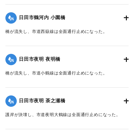
中埼橋の親柱2本を活用したもので、町内の被災状況を刻んだ
銘板が埋め込まれている。
日田市鶴河内 小園橋
右側面には浸水深と思われる赤い線が刻まれている。
なお、中埼橋は2020年7月に架け替えられた。
橋が流失し、市道西嶽線は全面通行止めになった。
2023年7月の豪雨では周辺の護岸が損傷し、家屋の敷地に被
害が生じた。
｜固有コード:
01203023
【碑文】
日田市夜明 夜明橋
町内被災状況
家屋流失 1戸
橋が流失し、市道小鶴線は全面通行止めになった。
全壊・大規模半壊 6戸
半壊・床上浸水 12戸
｜固有コード:
01203021
床下浸水 7戸
日田市夜明 茶之瀬橋
被災家屋 26戸（全体の74％）
護岸が決壊し、市道夜明大鶴線は全面通行止めになった。
当日の上官山降雨量
12時から22時 525mm
｜固有コード:
01203022
1時間最大雨量 83mm