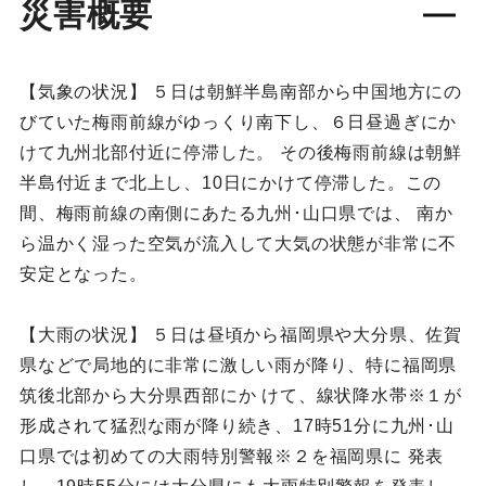
災害概要
【気象の状況】 ５日は朝鮮半島南部から中国地方にの
びていた梅雨前線がゆっくり南下し、６日昼過ぎにか
けて九州北部付近に停滞した。 その後梅雨前線は朝鮮
半島付近まで北上し、10日にかけて停滞した。この
間、梅雨前線の南側にあたる九州･山口県では、 南か
ら温かく湿った空気が流入して大気の状態が非常に不
安定となった。
【大雨の状況】 ５日は昼頃から福岡県や大分県、佐賀
県などで局地的に非常に激しい雨が降り、特に福岡県
筑後北部から大分県西部にか けて、線状降水帯※１が
形成されて猛烈な雨が降り続き、17時51分に九州･山
口県では初めての大雨特別警報※２を福岡県に 発表