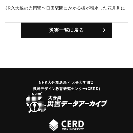
JR久大線の光岡駅〜日田駅間にかかる橋が増水した花月川に
流された。復旧にはおよそ1年を要し、その間はバスによる代
行運転となっていた。
災害一覧に戻る
｜固有コード:
01203003
NHK大分放送局 × 大分大学減災
復興デザイン教育研究センター(CERD)