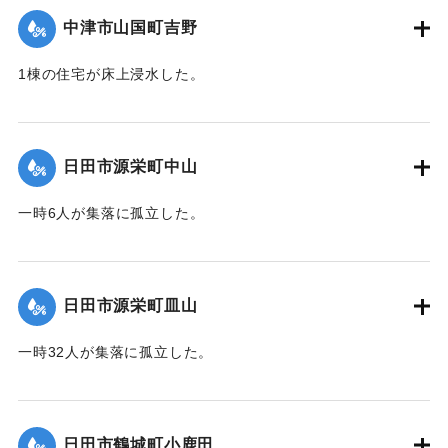
町内県道崩壊 8カ所
中津市山国町吉野
市道崩壊 6カ所
山林・河川・田畑崩壊多数
1棟の住宅が床上浸水した。
【出典：碑文】
｜固有コード:
01203020
｜固有コード:
01203024
日田市源栄町中山
一時6人が集落に孤立した。
｜固有コード:
01203016
日田市源栄町皿山
一時32人が集落に孤立した。
｜固有コード:
01203017
日田市鶴城町小鹿田