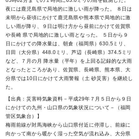
05時02分ま での１時間に63.0ミリの雨を観測した。
夜には鹿児島県で局地的に激しい雨が降った。 ８日は
未明から昼頃にかけて鹿児島県や熊本県で局地的に激
しい雨が降り、９日は明け方から昼前にかけて佐賀県
や長崎 県で局地的に激しい雨となった。 ５日から９
日にかけての降水量は、朝倉（福岡県）630.5ミリ、
日田（大分県）448.0ミリ、芦辺（長崎県）374.5ミリ
など、７月の月 降水量（平年）を上回る記録的な大雨
となったところがあり、佐賀県、長崎県、熊本県、大
分県では10日にかけて大雨警報（土 砂災害）を継続し
た。
【出典：災害時気象資料－平成29年７月５日から９日
にかけての九州・山口県の気象状況について－（福岡
管区気象台）】
梅雨前線が対馬海峡から山口県付近に停滞し、前線に
向かって南から暖かく湿った空気が流れ込み、大分県