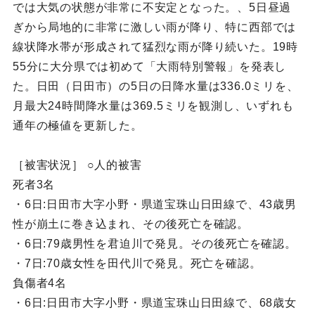
では大気の状態が非常に不安定となった。、5日昼過
ぎから局地的に非常に激しい雨が降り、特に西部では
線状降水帯が形成されて猛烈な雨が降り続いた。19時
55分に大分県では初めて「大雨特別警報」を発表し
た。日田（日田市）の5日の日降水量は336.0ミリを、
月最大24時間降水量は369.5ミリを観測し、いずれも
通年の極値を更新した。
［被害状況］ ○人的被害
死者3名
・6日:日田市大字小野・県道宝珠山日田線で、43歳男
性が崩土に巻き込まれ、その後死亡を確認。
・6日:79歳男性を君迫川で発見。その後死亡を確認。
・7日:70歳女性を田代川で発見。死亡を確認。
負傷者4名
・6日:日田市大字小野・県道宝珠山日田線で、68歳女