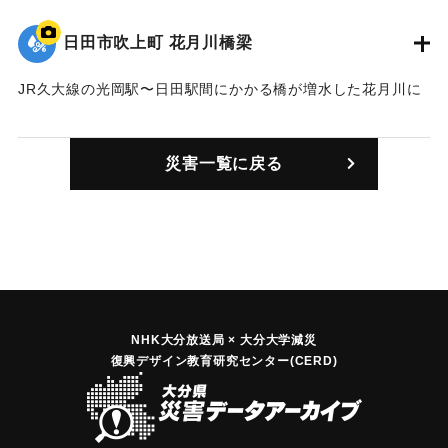
｜固有コード:
01203002
日田市吹上町 花月川橋梁
JR久大線の光岡駅〜日田駅間にかかる橋が増水した花月川に
流された。復旧にはおよそ1年を要し、その間はバスによる代
行運転となっていた。
災害一覧に戻る
｜固有コード:
01203003
NHK大分放送局 × 大分大学減災
復興デザイン教育研究センター(CERD)