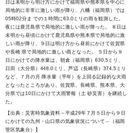
日は未明から明け方にかけて福岡県や熊本県を中心に
局地的に非常に激しい雨が降り、八幡（福岡県）では
05時02分ま での１時間に63.0ミリの雨を観測した。
夜には鹿児島県で局地的に激しい雨が降った。 ８日は
未明から昼頃にかけて鹿児島県や熊本県で局地的に激
しい雨が降り、９日は明け方から昼前にかけて佐賀県
や長崎 県で局地的に激しい雨となった。 ５日から９
日にかけての降水量は、朝倉（福岡県）630.5ミリ、
日田（大分県）448.0ミリ、芦辺（長崎県）374.5ミリ
など、７月の月 降水量（平年）を上回る記録的な大雨
となったところがあり、佐賀県、長崎県、熊本県、大
分県では10日にかけて大雨警報（土 砂災害）を継続し
た。
【出典：災害時気象資料－平成29年７月５日から９日
にかけての九州・山口県の気象状況について－（福岡
管区気象台）】