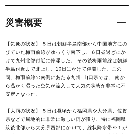
災害概要
【気象の状況】 ５日は朝鮮半島南部から中国地方にの
びていた梅雨前線がゆっくり南下し、６日昼過ぎにか
けて九州北部付近に停滞した。 その後梅雨前線は朝鮮
半島付近まで北上し、10日にかけて停滞した。この
間、梅雨前線の南側にあたる九州･山口県では、 南か
ら温かく湿った空気が流入して大気の状態が非常に不
安定となった。
【大雨の状況】 ５日は昼頃から福岡県や大分県、佐賀
県などで局地的に非常に激しい雨が降り、特に福岡県
筑後北部から大分県西部にか けて、線状降水帯※１が