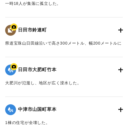
一時18人が集落に孤立した。
｜固有コード:
01203011
日田市鈴連町
県道宝珠山日田線沿いで高さ300メートル、幅200メートルに
わたり大規模な土砂崩れが発生。現地で活動をしていた40代
の消防団員の男性と60代、70代の女性2人が巻き込まれた。
男性は心肺停止の状態で病院に運ばれたが死亡が確認され
日田市大肥町竹本
た。女性2人は全身や頭にけがをした。現場は崩れた土砂が地
区を流れる小野川をせき止め、一時ダム湖を形成した。
大肥川が氾濫し、地区が広く浸水した。
｜固有コード:
01203004
｜固有コード:
01203005
中津市山国町草本
1棟の住宅が全壊した。