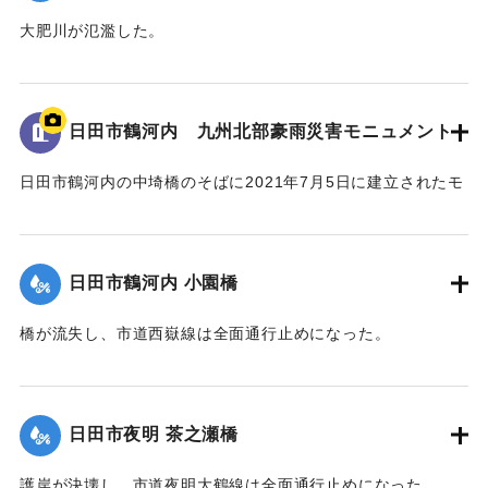
大肥川が氾濫した。
｜固有コード:
01203025
日田市鶴河内 九州北部豪雨災害モニュメント
日田市鶴河内の中埼橋のそばに2021年7月5日に建立されたモ
ニュメント。
中埼橋の親柱2本を活用したもので、町内の被災状況を刻んだ
銘板が埋め込まれている。
日田市鶴河内 小園橋
右側面には浸水深と思われる赤い線が刻まれている。
なお、中埼橋は2020年7月に架け替えられた。
橋が流失し、市道西嶽線は全面通行止めになった。
2023年7月の豪雨では周辺の護岸が損傷し、家屋の敷地に被
害が生じた。
｜固有コード:
01203023
【碑文】
日田市夜明 茶之瀬橋
町内被災状況
家屋流失 1戸
護岸が決壊し、市道夜明大鶴線は全面通行止めになった。