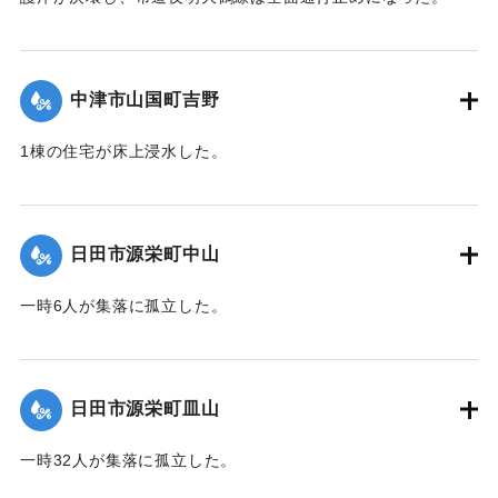
全壊・大規模半壊 6戸
半壊・床上浸水 12戸
｜固有コード:
01203022
床下浸水 7戸
中津市山国町吉野
被災家屋 26戸（全体の74％）
1棟の住宅が床上浸水した。
当日の上官山降雨量
12時から22時 525mm
｜固有コード:
01203020
1時間最大雨量 83mm
町内県道崩壊 8カ所
日田市源栄町中山
市道崩壊 6カ所
山林・河川・田畑崩壊多数
一時6人が集落に孤立した。
【出典：碑文】
｜固有コード:
01203016
｜固有コード:
01203024
日田市源栄町皿山
一時32人が集落に孤立した。