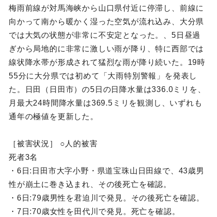
梅雨前線が対馬海峡から山口県付近に停滞し、前線に
向かって南から暖かく湿った空気が流れ込み、大分県
では大気の状態が非常に不安定となった。、5日昼過
ぎから局地的に非常に激しい雨が降り、特に西部では
線状降水帯が形成されて猛烈な雨が降り続いた。19時
55分に大分県では初めて「大雨特別警報」を発表し
た。日田（日田市）の5日の日降水量は336.0ミリを、
月最大24時間降水量は369.5ミリを観測し、いずれも
通年の極値を更新した。
［被害状況］ ○人的被害
死者3名
・6日:日田市大字小野・県道宝珠山日田線で、43歳男
性が崩土に巻き込まれ、その後死亡を確認。
・6日:79歳男性を君迫川で発見。その後死亡を確認。
・7日:70歳女性を田代川で発見。死亡を確認。