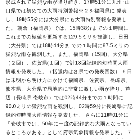
形成されて猛烈な雨が降り続き、17時51分に九州･山
口県では初めての大雨特別警報※２を福岡県に 発表
し、19時55分には大分県にも大雨特別警報を発表し
た。 朝倉（福岡県）では、15時38分までの１時間に
これまでの極値を更新する129.5ミリを観測し、日田
（大分県）では18時44分ま での１時間に87.5ミリの
猛烈な雨を観測した。また、福岡県（15回)、大分県
（２回）、佐賀県(１回）で計18回記録的短時間大雨
情報を発表した。（括弧内は各県での発表回数） ６日
は未明から明け方にかけて福岡県、佐賀県、長崎県、
熊本県、大分県で局地的に非常に激しい雨が降り、芦
辺（長崎県 壱岐市）では02時44分までの１時間に
90.0ミリの猛烈な雨を観測し、02時59分に長崎県に記
録的短時間大雨情報を発表した。 さらに11時01分に
「壱岐市では、50年に一度の記録的な大雨となってい
るところがある」として府県気象情報を発表した。 ７