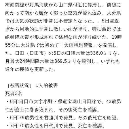
梅雨前線が対馬海峡から山口県付近に停滞し、前線に
向かって南から暖かく湿った空気が流れ込み、大分県
では大気の状態が非常に不安定となった。、5日昼過
ぎから局地的に非常に激しい雨が降り、特に西部では
線状降水帯が形成されて猛烈な雨が降り続いた。19時
55分に大分県では初めて「大雨特別警報」を発表し
た。日田（日田市）の5日の日降水量は336.0ミリを、
月最大24時間降水量は369.5ミリを観測し、いずれも
通年の極値を更新した。
［被害状況］ ○人的被害
死者3名
・6日:日田市大字小野・県道宝珠山日田線で、43歳男
性が崩土に巻き込まれ、その後死亡を確認。
・6日:79歳男性を君迫川で発見。その後死亡を確認。
・7日:70歳女性を田代川で発見。死亡を確認。