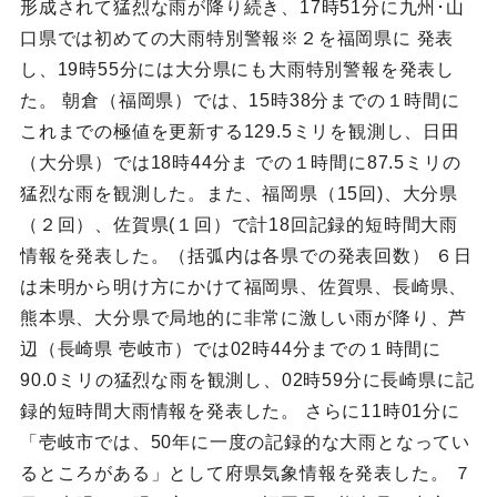
形成されて猛烈な雨が降り続き、17時51分に九州･山
口県では初めての大雨特別警報※２を福岡県に 発表
し、19時55分には大分県にも大雨特別警報を発表し
た。 朝倉（福岡県）では、15時38分までの１時間に
これまでの極値を更新する129.5ミリを観測し、日田
（大分県）では18時44分ま での１時間に87.5ミリの
猛烈な雨を観測した。また、福岡県（15回)、大分県
（２回）、佐賀県(１回）で計18回記録的短時間大雨
情報を発表した。（括弧内は各県での発表回数） ６日
は未明から明け方にかけて福岡県、佐賀県、長崎県、
熊本県、大分県で局地的に非常に激しい雨が降り、芦
辺（長崎県 壱岐市）では02時44分までの１時間に
90.0ミリの猛烈な雨を観測し、02時59分に長崎県に記
録的短時間大雨情報を発表した。 さらに11時01分に
「壱岐市では、50年に一度の記録的な大雨となってい
るところがある」として府県気象情報を発表した。 ７