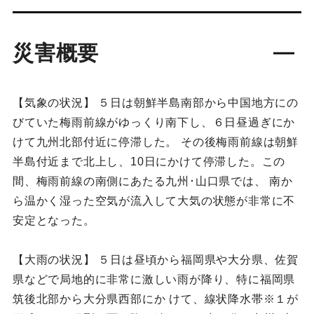
災害概要
【気象の状況】 ５日は朝鮮半島南部から中国地方にの
びていた梅雨前線がゆっくり南下し、６日昼過ぎにか
けて九州北部付近に停滞した。 その後梅雨前線は朝鮮
半島付近まで北上し、10日にかけて停滞した。この
間、梅雨前線の南側にあたる九州･山口県では、 南か
ら温かく湿った空気が流入して大気の状態が非常に不
安定となった。
【大雨の状況】 ５日は昼頃から福岡県や大分県、佐賀
県などで局地的に非常に激しい雨が降り、特に福岡県
筑後北部から大分県西部にか けて、線状降水帯※１が