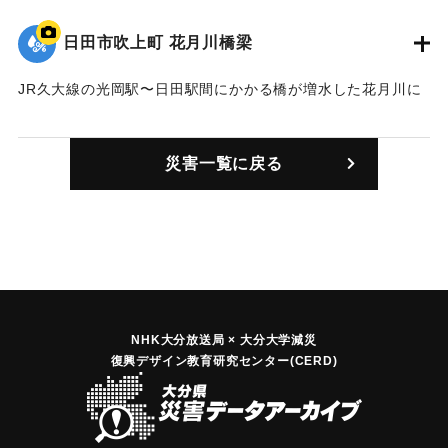
｜固有コード:
01203002
日田市吹上町 花月川橋梁
JR久大線の光岡駅〜日田駅間にかかる橋が増水した花月川に
流された。復旧にはおよそ1年を要し、その間はバスによる代
行運転となっていた。
災害一覧に戻る
｜固有コード:
01203003
NHK大分放送局 × 大分大学減災
復興デザイン教育研究センター(CERD)