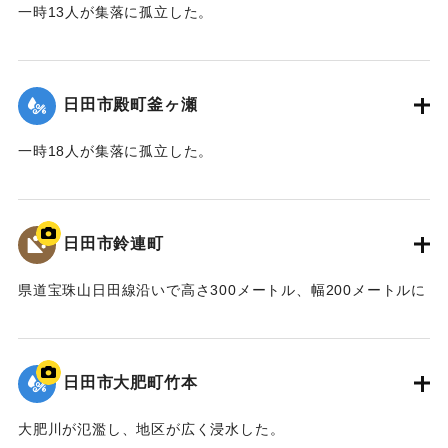
一時13人が集落に孤立した。
｜固有コード:
01203010
日田市殿町釜ヶ瀬
一時18人が集落に孤立した。
｜固有コード:
01203011
日田市鈴連町
県道宝珠山日田線沿いで高さ300メートル、幅200メートルに
わたり大規模な土砂崩れが発生。現地で活動をしていた40代
の消防団員の男性と60代、70代の女性2人が巻き込まれた。
男性は心肺停止の状態で病院に運ばれたが死亡が確認され
日田市大肥町竹本
た。女性2人は全身や頭にけがをした。現場は崩れた土砂が地
区を流れる小野川をせき止め、一時ダム湖を形成した。
大肥川が氾濫し、地区が広く浸水した。