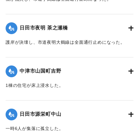
全壊・大規模半壊 6戸
半壊・床上浸水 12戸
｜固有コード:
01203021
床下浸水 7戸
日田市夜明 茶之瀬橋
被災家屋 26戸（全体の74％）
護岸が決壊し、市道夜明大鶴線は全面通行止めになった。
当日の上官山降雨量
12時から22時 525mm
｜固有コード:
01203022
1時間最大雨量 83mm
町内県道崩壊 8カ所
中津市山国町吉野
市道崩壊 6カ所
山林・河川・田畑崩壊多数
1棟の住宅が床上浸水した。
【出典：碑文】
｜固有コード:
01203020
｜固有コード:
01203024
日田市源栄町中山
一時6人が集落に孤立した。