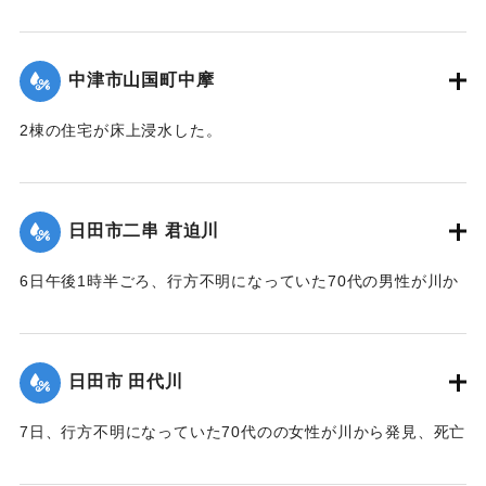
｜固有コード:
01203004
｜固有コード:
01203005
中津市山国町中摩
2棟の住宅が床上浸水した。
｜固有コード:
01203007
日田市二串 君迫川
6日午後1時半ごろ、行方不明になっていた70代の男性が川か
ら発見、死亡が確認された。
｜固有コード:
01203001
日田市 田代川
7日、行方不明になっていた70代のの女性が川から発見、死亡
が確認された。