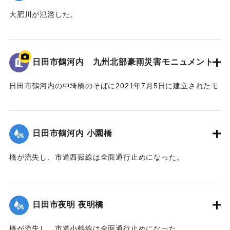
大肥川が氾濫した。
｜固有コード:
01203025
日田市鶴河内 九州北部豪雨災害モニュメント
日田市鶴河内の中埼橋のそばに2021年7月5日に建立されたモ
ニュメント。
中埼橋の親柱2本を活用したもので、町内の被災状況を刻んだ
銘板が埋め込まれている。
日田市鶴河内 小園橋
右側面には浸水深と思われる赤い線が刻まれている。
なお、中埼橋は2020年7月に架け替えられた。
橋が流失し、市道西嶽線は全面通行止めになった。
2023年7月の豪雨では周辺の護岸が損傷し、家屋の敷地に被
害が生じた。
｜固有コード:
01203023
【碑文】
日田市夜明 夜明橋
町内被災状況
家屋流失 1戸
橋が流失し、市道小鶴線は全面通行止めになった。