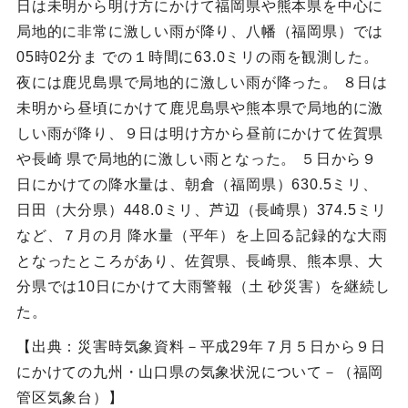
日は未明から明け方にかけて福岡県や熊本県を中心に
局地的に非常に激しい雨が降り、八幡（福岡県）では
05時02分ま での１時間に63.0ミリの雨を観測した。
夜には鹿児島県で局地的に激しい雨が降った。 ８日は
未明から昼頃にかけて鹿児島県や熊本県で局地的に激
しい雨が降り、９日は明け方から昼前にかけて佐賀県
や長崎 県で局地的に激しい雨となった。 ５日から９
日にかけての降水量は、朝倉（福岡県）630.5ミリ、
日田（大分県）448.0ミリ、芦辺（長崎県）374.5ミリ
など、７月の月 降水量（平年）を上回る記録的な大雨
となったところがあり、佐賀県、長崎県、熊本県、大
分県では10日にかけて大雨警報（土 砂災害）を継続し
た。
【出典：災害時気象資料－平成29年７月５日から９日
にかけての九州・山口県の気象状況について－（福岡
管区気象台）】