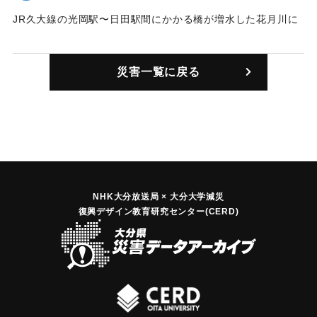
JR久大線の光岡駅〜日田駅間にかかる橋が増水した花月川に
流された。復旧にはおよそ1年を要し、その間はバスによる代
行運転となっていた。
災害一覧に戻る
｜固有コード:
01203003
NHK大分放送局 × 大分大学減災
復興デザイン教育研究センター(CERD)