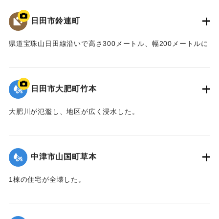
日田市鈴連町
県道宝珠山日田線沿いで高さ300メートル、幅200メートルに
わたり大規模な土砂崩れが発生。現地で活動をしていた40代
の消防団員の男性と60代、70代の女性2人が巻き込まれた。
男性は心肺停止の状態で病院に運ばれたが死亡が確認され
日田市大肥町竹本
た。女性2人は全身や頭にけがをした。現場は崩れた土砂が地
区を流れる小野川をせき止め、一時ダム湖を形成した。
大肥川が氾濫し、地区が広く浸水した。
｜固有コード:
01203004
｜固有コード:
01203005
中津市山国町草本
1棟の住宅が全壊した。
｜固有コード:
01203006