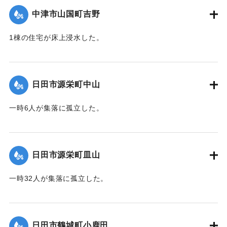
町内県道崩壊 8カ所
中津市山国町吉野
市道崩壊 6カ所
山林・河川・田畑崩壊多数
1棟の住宅が床上浸水した。
【出典：碑文】
｜固有コード:
01203020
｜固有コード:
01203024
日田市源栄町中山
一時6人が集落に孤立した。
｜固有コード:
01203016
日田市源栄町皿山
一時32人が集落に孤立した。
｜固有コード:
01203017
日田市鶴城町小鹿田