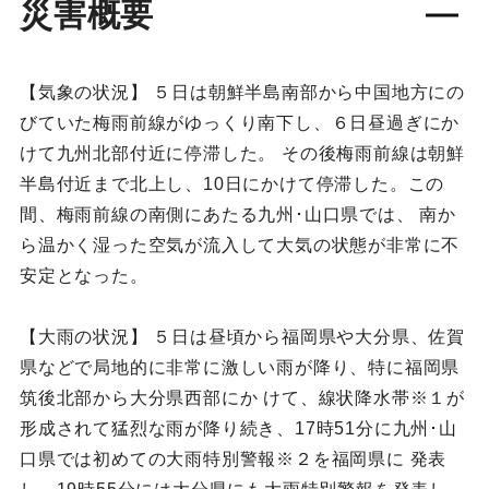
災害概要
【気象の状況】 ５日は朝鮮半島南部から中国地方にの
びていた梅雨前線がゆっくり南下し、６日昼過ぎにか
けて九州北部付近に停滞した。 その後梅雨前線は朝鮮
半島付近まで北上し、10日にかけて停滞した。この
間、梅雨前線の南側にあたる九州･山口県では、 南か
ら温かく湿った空気が流入して大気の状態が非常に不
安定となった。
【大雨の状況】 ５日は昼頃から福岡県や大分県、佐賀
県などで局地的に非常に激しい雨が降り、特に福岡県
筑後北部から大分県西部にか けて、線状降水帯※１が
形成されて猛烈な雨が降り続き、17時51分に九州･山
口県では初めての大雨特別警報※２を福岡県に 発表