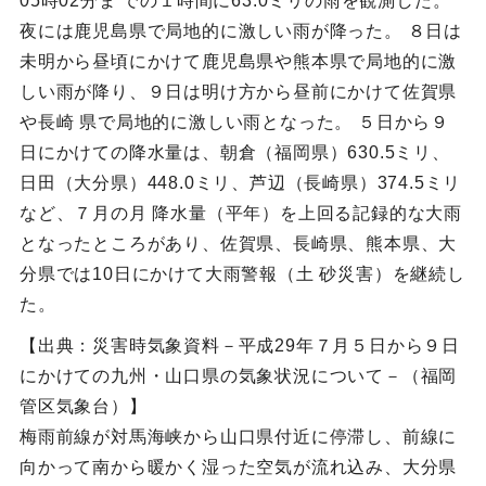
05時02分ま での１時間に63.0ミリの雨を観測した。
夜には鹿児島県で局地的に激しい雨が降った。 ８日は
未明から昼頃にかけて鹿児島県や熊本県で局地的に激
しい雨が降り、９日は明け方から昼前にかけて佐賀県
や長崎 県で局地的に激しい雨となった。 ５日から９
日にかけての降水量は、朝倉（福岡県）630.5ミリ、
日田（大分県）448.0ミリ、芦辺（長崎県）374.5ミリ
など、７月の月 降水量（平年）を上回る記録的な大雨
となったところがあり、佐賀県、長崎県、熊本県、大
分県では10日にかけて大雨警報（土 砂災害）を継続し
た。
【出典：災害時気象資料－平成29年７月５日から９日
にかけての九州・山口県の気象状況について－（福岡
管区気象台）】
梅雨前線が対馬海峡から山口県付近に停滞し、前線に
向かって南から暖かく湿った空気が流れ込み、大分県