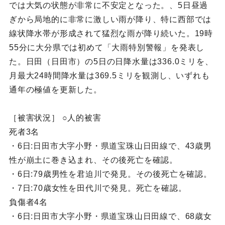
では大気の状態が非常に不安定となった。、5日昼過
ぎから局地的に非常に激しい雨が降り、特に西部では
線状降水帯が形成されて猛烈な雨が降り続いた。19時
55分に大分県では初めて「大雨特別警報」を発表し
た。日田（日田市）の5日の日降水量は336.0ミリを、
月最大24時間降水量は369.5ミリを観測し、いずれも
通年の極値を更新した。
［被害状況］ ○人的被害
死者3名
・6日:日田市大字小野・県道宝珠山日田線で、43歳男
性が崩土に巻き込まれ、その後死亡を確認。
・6日:79歳男性を君迫川で発見。その後死亡を確認。
・7日:70歳女性を田代川で発見。死亡を確認。
負傷者4名
・6日:日田市大字小野・県道宝珠山日田線で、68歳女