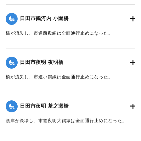
中埼橋の親柱2本を活用したもので、町内の被災状況を刻んだ
銘板が埋め込まれている。
日田市鶴河内 小園橋
右側面には浸水深と思われる赤い線が刻まれている。
なお、中埼橋は2020年7月に架け替えられた。
橋が流失し、市道西嶽線は全面通行止めになった。
2023年7月の豪雨では周辺の護岸が損傷し、家屋の敷地に被
害が生じた。
｜固有コード:
01203023
【碑文】
日田市夜明 夜明橋
町内被災状況
家屋流失 1戸
橋が流失し、市道小鶴線は全面通行止めになった。
全壊・大規模半壊 6戸
半壊・床上浸水 12戸
｜固有コード:
01203021
床下浸水 7戸
日田市夜明 茶之瀬橋
被災家屋 26戸（全体の74％）
護岸が決壊し、市道夜明大鶴線は全面通行止めになった。
当日の上官山降雨量
12時から22時 525mm
｜固有コード:
01203022
1時間最大雨量 83mm