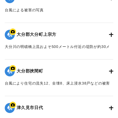
台風による被害の写真
｜固有コード:
00635013
大分郡大分町上宗方
大分川の明磧橋上流およそ500メートル付近の堤防が約30メ
ートルにわたり決壊。濁流が集落の15戸に押し寄せた。写真
は地区の人たち総出で後片付けを行っている様子。
【出典：大分合同新聞 1957年9月7日朝刊3面】
大分郡挾間町
｜固有コード:
00635005
台風により住宅の流失12、全壊8、床上浸水38戸などの被害
が出た。県は災害救助法を適用した。
【出典：大分合同新聞 1957年9月7日夕刊1面】
津久見市日代
｜固有コード:
00635006