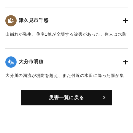
ルの橋が流失した。
【出典：大分合同新聞 1957年9月7日夕刊3面】
津久見市千怒
｜固有コード:
00635002
山崩れが発生。住宅1棟が全壊する被害があった。住人は水防
団員として出動し、家族は避難して無事だった。
【出典：大分合同新聞 1957年9月7日夕刊3面】
大分市明磧
｜固有コード:
00635003
大分川の濁流が堤防を越え、また付近の水田に降った雨が集
落に流れ込み、およそ100戸が全戸床上浸水した。
【出典：大分合同新聞 1957年9月7日夕刊3面】
災害一覧に戻る
｜固有コード:
00635004