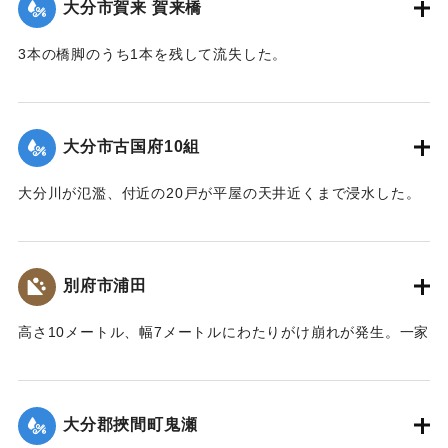
大分市賀来 賀来橋
｜固有コード:
00635023
3本の橋脚のうち1本を残して流失した。
【出典：大分合同新聞 1957年9月7日夕刊1面】
｜固有コード:
00635024
大分市古国府10組
大分川が氾濫、付近の20戸が平屋の天井近くまで浸水した。
子どもと大人の男性あわせて20人ほどが濁流の中に孤立。救
出作業が行われた。
【出典：大分合同新聞 1957年9月7日夕刊3面】
別府市浦田
｜固有コード:
00635025
高さ10メートル、幅7メートルにわたりがけ崩れが発生。一家
9人が巻き込まれ、7人長男によって救出。2人が逃げ遅れ生き
埋めになったが、消防団や警察により救出された。50代の男
性が右足を骨折した。
大分郡挾間町鬼瀬
【出典：大分合同新聞 1957年9月7日夕刊3面】