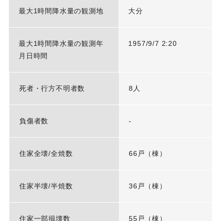
最大1時間降水量の観測地
大分
最大1時間降水量の観測年
1957/9/7 2:20
月日時間
死者・行方不明者数
8人
負傷者数
-
住家全壊/全焼数
66戸（棟）
住家半壊/半焼数
36戸（棟）
住家一部損壊数
55戸（棟）