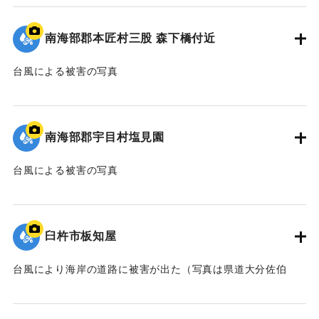
｜固有コード:
00635016
南海部郡本匠村三股 森下橋付近
台風による被害の写真
｜固有コード:
00635017
南海部郡宇目村塩見園
台風による被害の写真
｜固有コード:
00635018
臼杵市板知屋
台風により海岸の道路に被害が出た（写真は県道大分佐伯
線）。