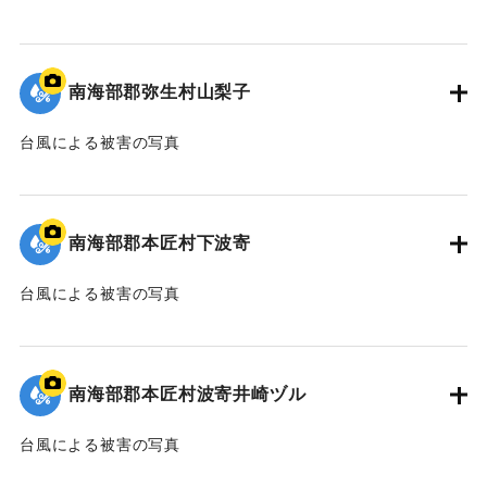
人が寝ていたが自力ではい出してけがはなかった。
【出典：大分合同新聞 1957年9月8日夕刊3面】
南海部郡弥生村山梨子
｜固有コード:
00635022
台風による被害の写真
｜固有コード:
00635014
南海部郡本匠村下波寄
台風による被害の写真
｜固有コード:
00635015
南海部郡本匠村波寄井崎ヅル
台風による被害の写真