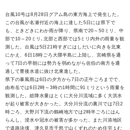
台風10号は8月28日グアム島の東方海上で発生した。
この台風が名瀬付近の海上に達した5日には県下で
も、ときどきにわか雨が降り、県南で20～50ミリ、中
部で10～20ミリ､北部と西部では5ミリ内外の雨量を観
測した。台風は5日21時すぎにはしだいに向きを北東
にかえ、6日18時ごろ大隈半島に上陸し、宮崎県を通
って7日の早朝には勢力を弱めながら佐伯の南方を通
過して豊後水道に抜け北東進した。
県下の暴風雨は6日の夕方から7日の正午ごろまでで、
由布岳では6日2時～3時の1時間に91ミリという雨量を
観測した。総降水量はとくに大分川流域に多く大洪水
が起り被害が大きかった。大分川分流の裏川では7日2
時ごろ、大野川下流の鶴崎地方では2時半ごろにはん
らんし、浸水や冠水の被害が多かった。また川添地区
で道路決壊、津久見市千怒で山くずれのため住宅１む