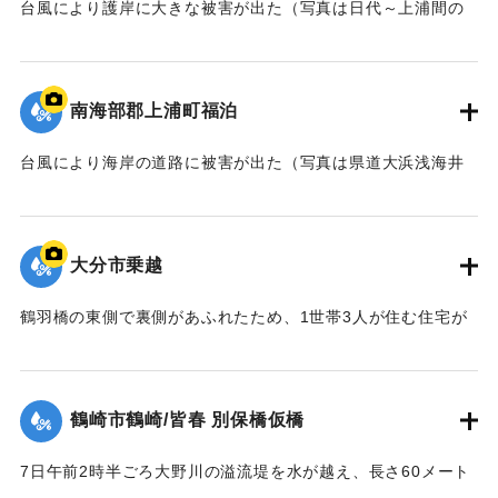
台風により護岸に大きな被害が出た（写真は日代～上浦間の
海岸）。
｜固有コード:
00635007
南海部郡上浦町福泊
台風により海岸の道路に被害が出た（写真は県道大浜浅海井
停車場線）。
｜固有コード:
00635008
大分市乗越
鶴羽橋の東側で裏側があふれたため、1世帯3人が住む住宅が
水の中に孤立。ロープに材木をくくりつけて救助を行おうと
したところ、40代の男性が手をすべらせ川に流され行方不明
になった。
鶴崎市鶴崎/皆春 別保橋仮橋
【出典：大分合同新聞 1957年9月7日夕刊3面】
7日午前2時半ごろ大野川の溢流堤を水が越え、長さ60メート
｜固有コード:
00635001