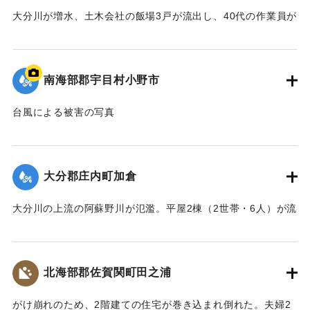
大分川が増水、土木会社の飯場3戸が流出し、40代の作業員が
｜固有コード:
00635026
押し流され行方不明になった。
【出典：大分合同新聞 1957年9月7日夕刊3面】
南海部郡宇目村小野市
｜固有コード:
00635027
台風による被害の写真
｜固有コード:
00635020
大分郡庄内町加倉
大分川の上流の阿蘇野川が氾濫。平屋2棟（2世帯・6人）が流
され、全員が行方不明になった。その後9日午後5時40分頃、
60代の男性が大分市春日浦で遺体となって発見された。
【出典：大分合同新聞 1957年9月8日朝刊3面】
北海部郡佐賀関町田之浦
｜固有コード:
00635021
がけ崩れのため、2階建ての住宅が巻き込まれ倒れた。夫婦2