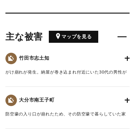
主な被害
マップを見る
竹田市志土知
がけ崩れが発生。納屋が巻き込まれ付近にいた30代の男性が
頭を負傷した。
【出典：大分合同新聞 1957年9月7日夕刊3面】
大分市南王子町
｜固有コード:
00635028
防空壕の入り口が崩れたため、その防空壕で暮らしていた家
族3人が生き埋めになったが、近所の人たちにより助け出され
た。