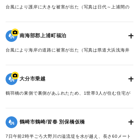
台風により護岸に大きな被害が出た（写真は日代～上浦間の
海岸）。
｜固有コード:
00635007
南海部郡上浦町福泊
台風により海岸の道路に被害が出た（写真は県道大浜浅海井
停車場線）。
｜固有コード:
00635008
大分市乗越
鶴羽橋の東側で裏側があふれたため、1世帯3人が住む住宅が
水の中に孤立。ロープに材木をくくりつけて救助を行おうと
したところ、40代の男性が手をすべらせ川に流され行方不明
になった。
鶴崎市鶴崎/皆春 別保橋仮橋
【出典：大分合同新聞 1957年9月7日夕刊3面】
7日午前2時半ごろ大野川の溢流堤を水が越え、長さ60メート