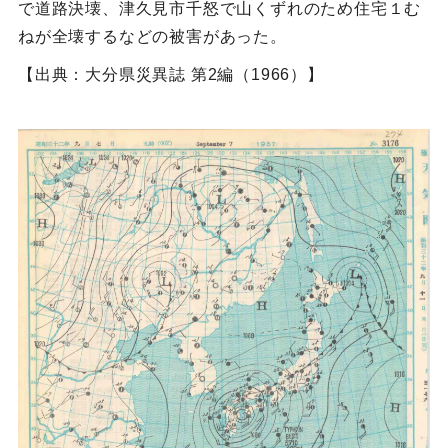
で道路決壊、津久見市千怒で山くずれのため住宅１む
ねが全壊するなどの被害があった。
【出典：大分県災異誌 第2編（1966）】