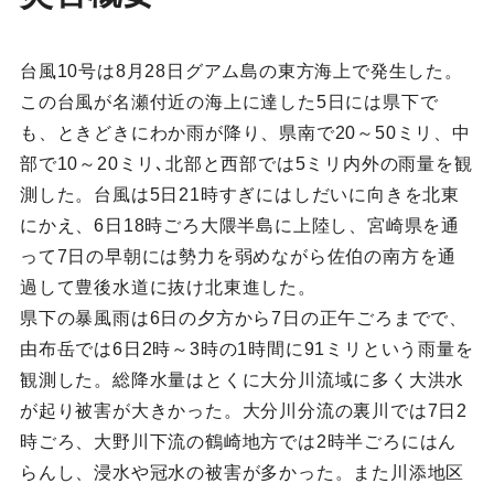
台風10号は8月28日グアム島の東方海上で発生した。
この台風が名瀬付近の海上に達した5日には県下で
も、ときどきにわか雨が降り、県南で20～50ミリ、中
部で10～20ミリ､北部と西部では5ミリ内外の雨量を観
測した。台風は5日21時すぎにはしだいに向きを北東
にかえ、6日18時ごろ大隈半島に上陸し、宮崎県を通
って7日の早朝には勢力を弱めながら佐伯の南方を通
過して豊後水道に抜け北東進した。
県下の暴風雨は6日の夕方から7日の正午ごろまでで、
由布岳では6日2時～3時の1時間に91ミリという雨量を
観測した。総降水量はとくに大分川流域に多く大洪水
が起り被害が大きかった。大分川分流の裏川では7日2
時ごろ、大野川下流の鶴崎地方では2時半ごろにはん
らんし、浸水や冠水の被害が多かった。また川添地区