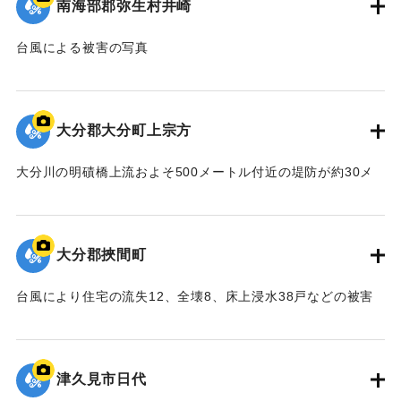
南海部郡弥生村井崎
台風による被害の写真
｜固有コード:
00635013
大分郡大分町上宗方
大分川の明磧橋上流およそ500メートル付近の堤防が約30メ
ートルにわたり決壊。濁流が集落の15戸に押し寄せた。写真
は地区の人たち総出で後片付けを行っている様子。
【出典：大分合同新聞 1957年9月7日朝刊3面】
大分郡挾間町
｜固有コード:
00635005
台風により住宅の流失12、全壊8、床上浸水38戸などの被害
が出た。県は災害救助法を適用した。
【出典：大分合同新聞 1957年9月7日夕刊1面】
津久見市日代
｜固有コード:
00635006