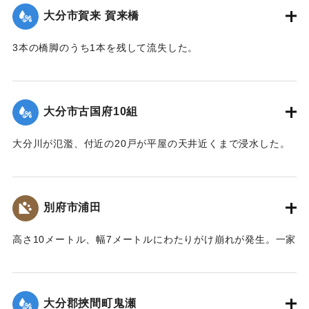
【出典：大分合同新聞 1957年9月8日朝刊3面】
大分市賀来 賀来橋
｜固有コード:
00635023
3本の橋脚のうち1本を残して流失した。
【出典：大分合同新聞 1957年9月7日夕刊1面】
｜固有コード:
00635024
大分市古国府10組
大分川が氾濫、付近の20戸が平屋の天井近くまで浸水した。
子どもと大人の男性あわせて20人ほどが濁流の中に孤立。救
出作業が行われた。
【出典：大分合同新聞 1957年9月7日夕刊3面】
別府市浦田
｜固有コード:
00635025
高さ10メートル、幅7メートルにわたりがけ崩れが発生。一家
9人が巻き込まれ、7人長男によって救出。2人が逃げ遅れ生き
埋めになったが、消防団や警察により救出された。50代の男
性が右足を骨折した。
大分郡挾間町鬼瀬