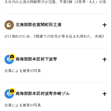
大分川の上流の阿蘇野川が氾濫。平屋2棟（2世帯・6人）が流
され、全員が行方不明になった。その後9日午後5時40分頃、
60代の男性が大分市春日浦で遺体となって発見された。
【出典：大分合同新聞 1957年9月8日朝刊3面】
北海部郡佐賀関町田之浦
｜固有コード:
00635021
がけ崩れのため、2階建ての住宅が巻き込まれ倒れた。夫婦2
人が寝ていたが自力ではい出してけがはなかった。
【出典：大分合同新聞 1957年9月8日夕刊3面】
南海部郡本匠村下波寄
｜固有コード:
00635022
台風による被害の写真
｜固有コード:
00635015
南海部郡本匠村波寄井崎ヅル
台風による被害の写真