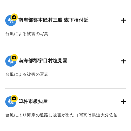
｜固有コード:
00635016
南海部郡本匠村三股 森下橋付近
台風による被害の写真
｜固有コード:
00635017
南海部郡宇目村塩見園
台風による被害の写真
｜固有コード:
00635018
臼杵市板知屋
台風により海岸の道路に被害が出た（写真は県道大分佐伯
線）。