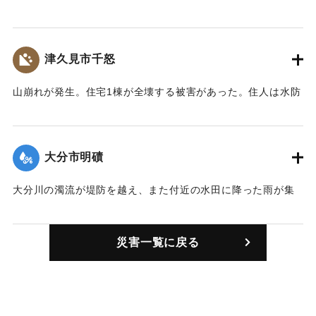
｜固有コード:
00635001
ルの橋が流失した。
【出典：大分合同新聞 1957年9月7日夕刊3面】
津久見市千怒
｜固有コード:
00635002
山崩れが発生。住宅1棟が全壊する被害があった。住人は水防
団員として出動し、家族は避難して無事だった。
【出典：大分合同新聞 1957年9月7日夕刊3面】
大分市明磧
｜固有コード:
00635003
大分川の濁流が堤防を越え、また付近の水田に降った雨が集
落に流れ込み、およそ100戸が全戸床上浸水した。
【出典：大分合同新聞 1957年9月7日夕刊3面】
災害一覧に戻る
｜固有コード:
00635004