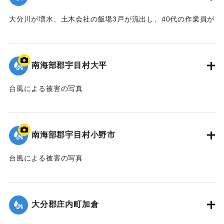
【出典：大分合同新聞 1957年9月7日夕刊3面】
大分川が増水、土木会社の飯場3戸が流出し、40代の作業員が
｜固有コード:
00635026
押し流され行方不明になった。
【出典：大分合同新聞 1957年9月7日夕刊3面】
南海部郡宇目村大平
｜固有コード:
00635027
台風による被害の写真
｜固有コード:
00635019
南海部郡宇目村小野市
台風による被害の写真
｜固有コード:
00635020
大分郡庄内町加倉