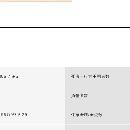
985.7hPa
死者・行方不明者数
-
負傷者数
1957/9/7 5:29
住家全壊/全焼数