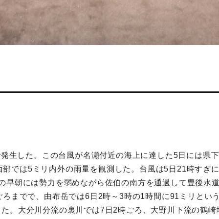
上で発生した。この台風が名瀬付近の海上に達した5日には県
部と西部では5ミリ内外の雨量を観測した。台風は5日21時すぎ
日の早朝には勢力を弱めながら佐伯の南方を通過して豊後水
ごろまでで、由布岳では6日2時～3時の1時間に91ミリと
た。大分川分流の裏川では7日2時ごろ、大野川下流の鶴崎