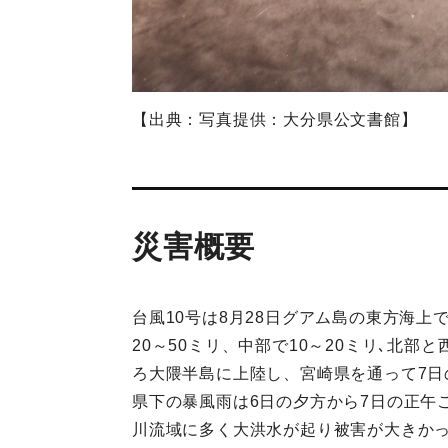
【出典：写真提供：大分県公文書館】
災害概要
台風10号は8月28日グアム島の東方海
20～50ミリ、中部で10～20ミリ､北
ろ大隈半島に上陸し、宮崎県を通って7
県下の暴風雨は6日の夕方から7日の正午
川流域に多く大洪水が起り被害が大きかっ