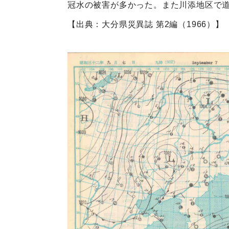
冠水の被害が多かった。また川添地区で
【出典：大分県災異誌 第2編（1966）】