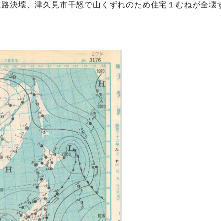
道路決壊、津久見市千怒で山くずれのため住宅１むねが全壊