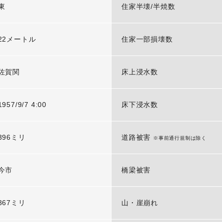
東
住家半壊/半焼数
22メートル
住家一部損壊数
佐賀関
床上浸水数
1957/9/7 4:00
床下浸水数
396ミリ
道路被害
※事前通行規制は除く
今市
橋梁被害
367ミリ
山・崖崩れ