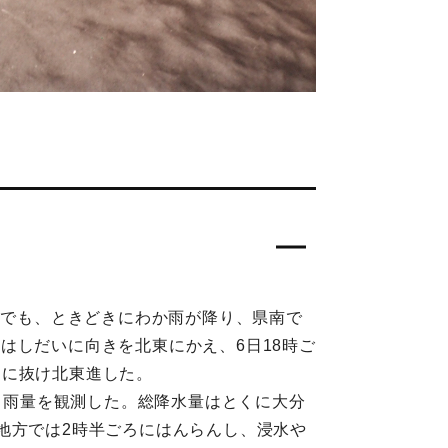
下でも、ときどきにわか雨が降り、県南で
にはしだいに向きを北東にかえ、6日18時ご
道に抜け北東進した。
いう雨量を観測した。総降水量はとくに大分
地方では2時半ごろにはんらんし、浸水や