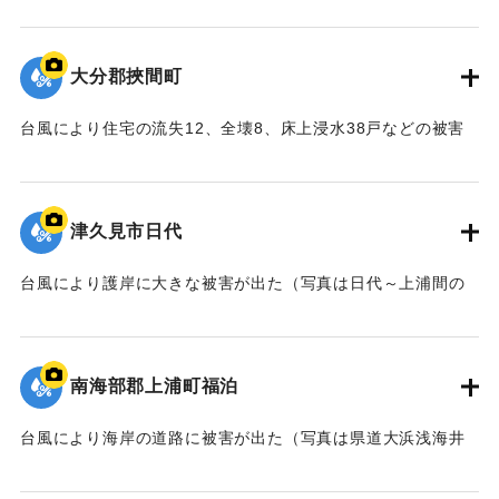
ートルにわたり決壊。濁流が集落の15戸に押し寄せた。写真
は地区の人たち総出で後片付けを行っている様子。
【出典：大分合同新聞 1957年9月7日朝刊3面】
大分郡挾間町
｜固有コード:
00635005
台風により住宅の流失12、全壊8、床上浸水38戸などの被害
が出た。県は災害救助法を適用した。
【出典：大分合同新聞 1957年9月7日夕刊1面】
津久見市日代
｜固有コード:
00635006
台風により護岸に大きな被害が出た（写真は日代～上浦間の
海岸）。
｜固有コード:
00635007
南海部郡上浦町福泊
台風により海岸の道路に被害が出た（写真は県道大浜浅海井
停車場線）。