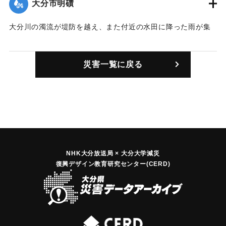
大分市明磧
｜固有コード:
00635003
大分川の濁流が堤防を越え、また付近の水田に降った雨が集
落に流れ込み、およそ100戸が全戸床上浸水した。
【出典：大分合同新聞 1957年9月7日夕刊3面】
災害一覧に戻る
｜固有コード:
00635004
NHK大分放送局 × 大分大学減災
復興デザイン教育研究センター(CERD)