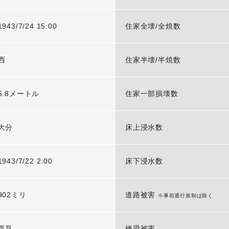
1943/7/24 15:00
住家全壊/全焼数
西
住家半壊/半焼数
5.8メートル
住家一部損壊数
大分
床上浸水数
1943/7/22 2:00
床下浸水数
902ミリ
道路被害
※事前通行規制は除く
直見
橋梁被害