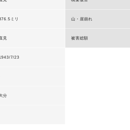
376.5ミリ
山・崖崩れ
直見
被害総額
1943/7/23
-
大分
-