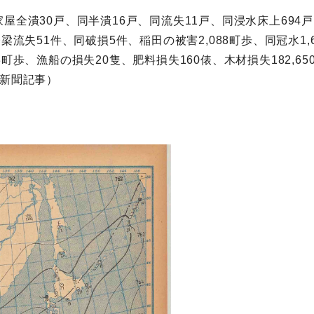
全潰30戸、同半潰16戸、同流失11戸、同浸水床上694戸
梁流失51件、同破損5件、稲田の被害2,088町歩、同冠水1,
町歩、漁船の損失20隻、肥料損失160俵、木材損失182,65
同新聞記事）