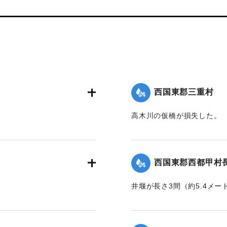
西国東郡三重村
高木川の仮橋が損失した。
】
【出典：大分合同新聞 1943
｜固有コード:
00480030
西国東郡西都甲村
井堰が長さ3間（約5.4メー
】
【出典：大分合同新聞 1943