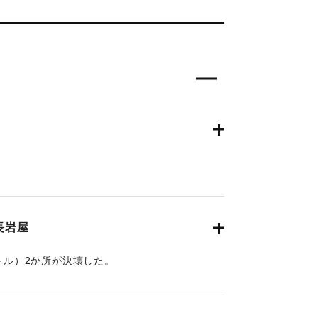
年7月23日朝刊3面】
長岩屋
トル）2か所が決壊した。
年7月23日朝刊3面】