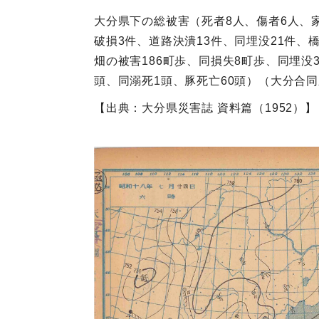
大分県下の総被害（死者8人、傷者6人、家屋
破損3件、道路決潰13件、同埋没21件、橋
畑の被害186町歩、同損失8町歩、同埋没3
頭、同溺死1頭、豚死亡60頭）（大分合
【出典：大分県災害誌 資料篇（1952）】