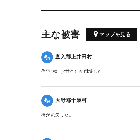
主な被害
マップを見る
直入郡上井田村
住宅1棟（2世帯）が倒壊した。
【出典：大分合同新聞 1943年7月23日朝刊3面
｜固有コード:
00480029
大野郡千歳村
橋が流失した。
【出典：大分合同新聞 1943年7月23日朝刊3面