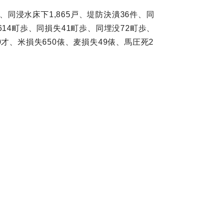
、同浸水床下1,865戸、堤防決潰36件、同
614町歩、同損失41町歩、同埋没72町歩、
0才、米損失650俵、麦損失49俵、馬圧死2