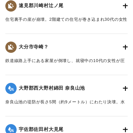
｜固有コード:
00480011
速見郡川崎村辻ノ尾
住宅裏手の崖が崩壊。2階建ての住宅が巻き込まれ30代の女性
が圧死。ほか3人が負傷した。
【出典：大分合同新聞 1943年7月25日夕刊2面】
大分市寺崎？
｜固有コード:
00480003
鉄道線路上手にある家屋が倒壊し、就寝中の10代の女性が圧
死した。
【出典：大分合同新聞 1943年7月25日夕刊2面】
大野郡西大野村綿田 奈良山池
｜固有コード:
00480004
奈良山池の堤防が長さ5間（約9メートル）にわたり決壊。水
田5反が埋没した。
【出典：大分合同新聞 1943年7月25日夕刊2面】
宇佐郡佐田村大見尾