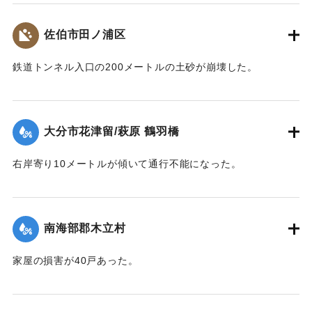
｜固有コード:
00480007
佐伯市田ノ浦区
鉄道トンネル入口の200メートルの土砂が崩壊した。
【出典：大分合同新聞 1943年7月25日夕刊2面】
｜固有コード:
00480009
大分市花津留/萩原 鶴羽橋
右岸寄り10メートルが傾いて通行不能になった。
【出典：大分合同新聞 1943年7月25日夕刊2面】
｜固有コード:
00480010
南海部郡木立村
家屋の損害が40戸あった。
【出典：大分合同新聞 1943年7月25日夕刊2面】