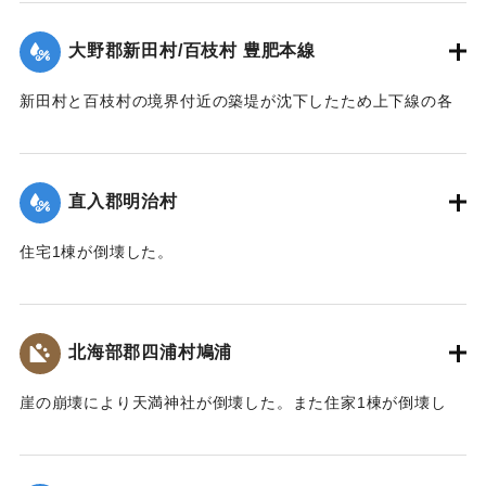
｜固有コード:
00480026
大野郡新田村/百枝村 豊肥本線
新田村と百枝村の境界付近の築堤が沈下したため上下線の各
列車が三重、牧口両駅から折り返し運転を行った。
【出典：大分合同新聞 1943年7月24日夕刊2面】
直入郡明治村
｜固有コード:
00480027
住宅1棟が倒壊した。
【出典：大分合同新聞 1943年7月23日朝刊3面】
｜固有コード:
00480028
北海部郡四浦村鳩浦
崖の崩壊により天満神社が倒壊した。また住家1棟が倒壊し
た。
【出典：大分合同新聞 1943年7月25日夕刊2面】