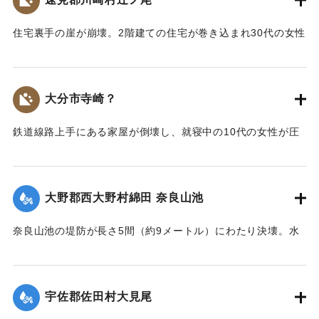
住宅裏手の崖が崩壊。2階建ての住宅が巻き込まれ30代の女性
が圧死。ほか3人が負傷した。
【出典：大分合同新聞 1943年7月25日夕刊2面】
大分市寺崎？
｜固有コード:
00480003
鉄道線路上手にある家屋が倒壊し、就寝中の10代の女性が圧
死した。
【出典：大分合同新聞 1943年7月25日夕刊2面】
大野郡西大野村綿田 奈良山池
｜固有コード:
00480004
奈良山池の堤防が長さ5間（約9メートル）にわたり決壊。水
田5反が埋没した。
【出典：大分合同新聞 1943年7月25日夕刊2面】
宇佐郡佐田村大見尾
｜固有コード:
00480005