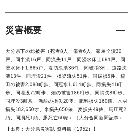
災害概要
大分県下の総被害（死者8人、傷者6人、家屋全潰30
戸、同半潰16戸、同流失11戸、同浸水床上694戸、同
浸水床下1,865戸、堤防決潰36件、同破損3件、道路決
潰13件、同埋没21件、橋梁流失51件、同破損5件、稲
田の被害2,088町歩、同冠水1,614町歩、同損失41町
歩、同埋没72町歩、畑の被害186町歩、同損失8町歩、
同埋没3町歩、漁船の損失20隻、肥料損失160俵、木材
損失182,650才、米損失650俵、麦損失49俵、馬圧死2
頭、同溺死1頭、豚死亡60頭）（大分合同新聞記事）
【出典：大分県災害誌 資料篇（1952）】