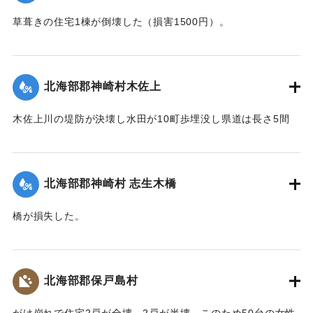
草葺きの住宅1棟が倒壊した（損害1500円）。
【出典：大分合同新聞 1943年7月24日夕刊2面】
｜固有コード:
00480024
北海部郡神崎村木佐上
木佐上川の堤防が決壊し水田が10町歩埋没し県道は長さ5間
（約9メートル）2か所画決壊した。
【出典：大分合同新聞 1943年7月25日夕刊2面】
北海部郡神崎村 志生木橋
｜固有コード:
00480016
橋が損失した。
【出典：大分合同新聞 1943年7月25日夕刊2面】
｜固有コード:
00480017
北海部郡保戸島村
がけ崩れで住宅2戸が全壊、2戸が半壊、このため50台の女性