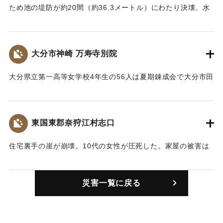
ため池の堤防が約20間（約36.3メートル）にわたり決壊。水
田1町歩が埋没。33000円の損害が出た。
【出典：大分合同新聞 1943年7月25日夕刊2面】
大分市神崎 万寿寺別院
｜固有コード:
00480006
大分県立第一高等女学校4年生の56人は夏期錬成会で大分市田
ノ浦の万寿寺の禅堂に分宿中だったが、土砂崩れのため3人の
教諭が宿舎としていた病僧寮（離れの別館という記述もあ
り）が埋没し倒壊。警察官や消防団が救助作業を行ったが30
東国東郡奈狩江村志口
日に遺体で発見された。
【出典：大分合同新聞 1943年7月25日夕刊2面】
住宅裏手の崖が崩壊。10代の女性が圧死した。家屋の被害は
400円だった。
｜固有コード:
00480001
【出典：大分合同新聞 1943年7月25日夕刊2面】
災害一覧に戻る
｜固有コード:
00480002