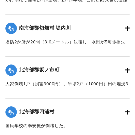
が軽傷を負った。
【出典：大分合同新聞 1943年7月25日夕刊2面】
南海部郡切畑村 堤内川
｜固有コード:
00480019
堤防2か所が20間（3.6メートル）決壊し、水田が5町歩損失
した。
【出典：大分合同新聞 1943年7月25日夕刊2面】
北海部郡坂ノ市町
｜固有コード:
00480012
人家倒壊1戸（損害3000円）、半壊2戸（1000円）田の埋没3
町歩の被害があった。
【出典：大分合同新聞 1943年7月25日夕刊2面】
北海部郡四浦村
｜固有コード:
00480013
国民学校の奉安殿が倒壊した。