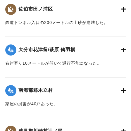
｜固有コード:
00480008
佐伯市田ノ浦区
鉄道トンネル入口の200メートルの土砂が崩壊した。
【出典：大分合同新聞 1943年7月25日夕刊2面】
｜固有コード:
00480009
大分市花津留/萩原 鶴羽橋
右岸寄り10メートルが傾いて通行不能になった。
【出典：大分合同新聞 1943年7月25日夕刊2面】
｜固有コード:
00480010
南海部郡木立村
家屋の損害が40戸あった。
【出典：大分合同新聞 1943年7月25日夕刊2面】
｜固有コード:
00480011
速見郡川崎村辻ノ尾