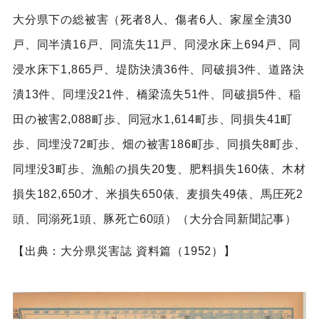
大分県下の総被害（死者8人、傷者6人、家屋全潰30
戸、同半潰16戸、同流失11戸、同浸水床上694戸、同
浸水床下1,865戸、堤防決潰36件、同破損3件、道路決
潰13件、同埋没21件、橋梁流失51件、同破損5件、稲
田の被害2,088町歩、同冠水1,614町歩、同損失41町
歩、同埋没72町歩、畑の被害186町歩、同損失8町歩、
同埋没3町歩、漁船の損失20隻、肥料損失160俵、木材
損失182,650才、米損失650俵、麦損失49俵、馬圧死2
頭、同溺死1頭、豚死亡60頭）（大分合同新聞記事）
【出典：大分県災害誌 資料篇（1952）】