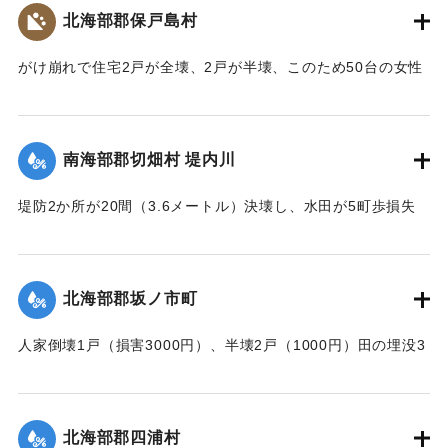
北海部郡保戸島村
｜固有コード:
00480018
がけ崩れで住宅2戸が全壊、2戸が半壊、このため50台の女性
が軽傷を負った。
【出典：大分合同新聞 1943年7月25日夕刊2面】
南海部郡切畑村 堤内川
｜固有コード:
00480019
堤防2か所が20間（3.6メートル）決壊し、水田が5町歩損失
した。
【出典：大分合同新聞 1943年7月25日夕刊2面】
北海部郡坂ノ市町
｜固有コード:
00480012
人家倒壊1戸（損害3000円）、半壊2戸（1000円）田の埋没3
町歩の被害があった。
【出典：大分合同新聞 1943年7月25日夕刊2面】
北海部郡四浦村