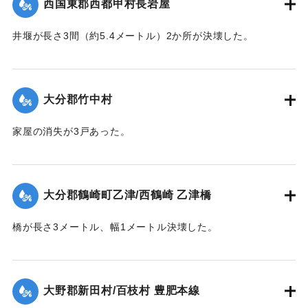
西国東郡西都甲村長岩屋
井堰が長さ3間（約5.4メートル）2か所が決壊した。
【出典：大分合同新聞 1943年7月23日朝刊3面】
｜固有コード:
00480032
大分郡竹中村
家屋の消失が3戸あった。
【出典：大分合同新聞 1943年7月24日夕刊2面】
｜固有コード:
00480025
大分郡鶴崎町乙津/西鶴崎 乙津橋
橋が長さ3メートル、幅1メートル決壊した。
【出典：大分合同新聞 1943年7月24日夕刊2面】
｜固有コード:
00480026
大野郡新田村/百枝村 豊肥本線