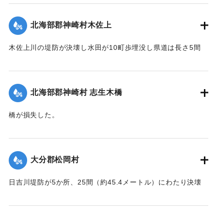
｜固有コード:
00480024
北海部郡神崎村木佐上
木佐上川の堤防が決壊し水田が10町歩埋没し県道は長さ5間
（約9メートル）2か所画決壊した。
【出典：大分合同新聞 1943年7月25日夕刊2面】
北海部郡神崎村 志生木橋
｜固有コード:
00480016
橋が損失した。
【出典：大分合同新聞 1943年7月25日夕刊2面】
｜固有コード:
00480017
大分郡松岡村
日吉川堤防が5か所、25間（約45.4メートル）にわたり決壊
した。
【出典：大分合同新聞 1943年7月25日夕刊2面】