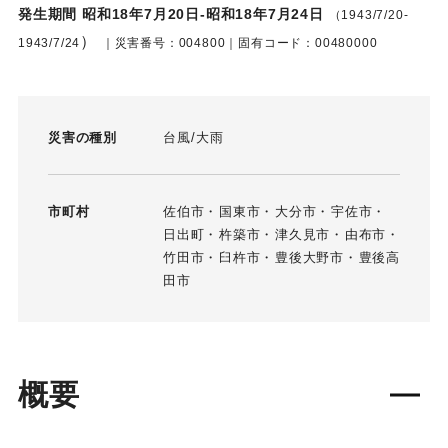
発生期間 昭和18年7月20日-昭和18年7月24日
（1943/7/20-
）
1943/7/24
｜災害番号：004800｜固有コード：00480000
災害の種別
台風
大雨
市町村
佐伯市
国東市
大分市
宇佐市
日出町
杵築市
津久見市
由布市
竹田市
臼杵市
豊後大野市
豊後高
田市
概要