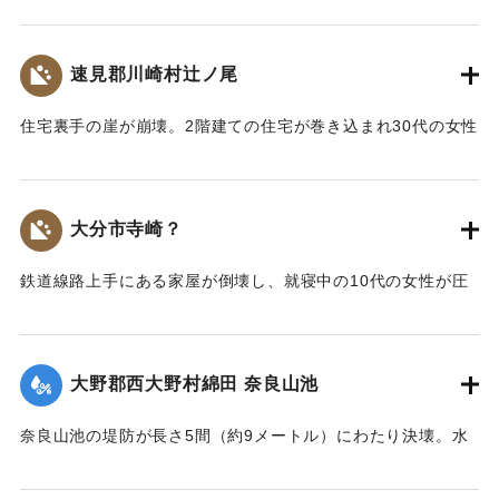
【出典：大分合同新聞 1943年7月25日夕刊2面】
｜固有コード:
00480011
速見郡川崎村辻ノ尾
住宅裏手の崖が崩壊。2階建ての住宅が巻き込まれ30代の女性
が圧死。ほか3人が負傷した。
【出典：大分合同新聞 1943年7月25日夕刊2面】
大分市寺崎？
｜固有コード:
00480003
鉄道線路上手にある家屋が倒壊し、就寝中の10代の女性が圧
死した。
【出典：大分合同新聞 1943年7月25日夕刊2面】
大野郡西大野村綿田 奈良山池
｜固有コード:
00480004
奈良山池の堤防が長さ5間（約9メートル）にわたり決壊。水
田5反が埋没した。