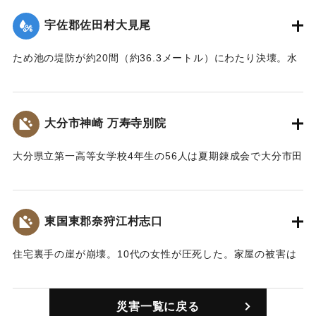
【出典：大分合同新聞 1943年7月25日夕刊2面】
宇佐郡佐田村大見尾
｜固有コード:
00480005
ため池の堤防が約20間（約36.3メートル）にわたり決壊。水
田1町歩が埋没。33000円の損害が出た。
【出典：大分合同新聞 1943年7月25日夕刊2面】
大分市神崎 万寿寺別院
｜固有コード:
00480006
大分県立第一高等女学校4年生の56人は夏期錬成会で大分市田
ノ浦の万寿寺の禅堂に分宿中だったが、土砂崩れのため3人の
教諭が宿舎としていた病僧寮（離れの別館という記述もあ
り）が埋没し倒壊。警察官や消防団が救助作業を行ったが30
東国東郡奈狩江村志口
日に遺体で発見された。
【出典：大分合同新聞 1943年7月25日夕刊2面】
住宅裏手の崖が崩壊。10代の女性が圧死した。家屋の被害は
400円だった。
｜固有コード:
00480001
【出典：大分合同新聞 1943年7月25日夕刊2面】
災害一覧に戻る