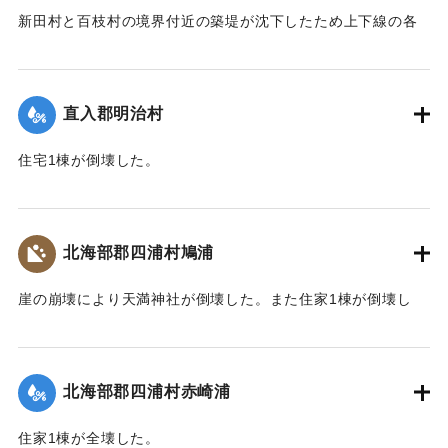
新田村と百枝村の境界付近の築堤が沈下したため上下線の各
列車が三重、牧口両駅から折り返し運転を行った。
【出典：大分合同新聞 1943年7月24日夕刊2面】
直入郡明治村
｜固有コード:
00480027
住宅1棟が倒壊した。
【出典：大分合同新聞 1943年7月23日朝刊3面】
｜固有コード:
00480028
北海部郡四浦村鳩浦
崖の崩壊により天満神社が倒壊した。また住家1棟が倒壊し
た。
【出典：大分合同新聞 1943年7月25日夕刊2面】
北海部郡四浦村赤崎浦
｜固有コード:
00480020
住家1棟が全壊した。