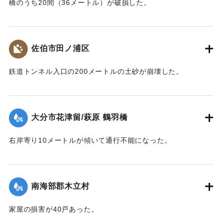
橋のうち20間（36メートル）が破損した。
【出典：大分合同新聞 1943年7月25日夕刊2面】
｜固有コード:
00480008
佐伯市田ノ浦区
鉄道トンネル入口の200メートルの土砂が崩壊した。
【出典：大分合同新聞 1943年7月25日夕刊2面】
｜固有コード:
00480009
大分市花津留/萩原 鶴羽橋
右岸寄り10メートルが傾いて通行不能になった。
【出典：大分合同新聞 1943年7月25日夕刊2面】
｜固有コード:
00480010
南海部郡木立村
家屋の損害が40戸あった。