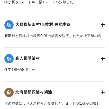
橋が長さ3メートル、幅1メートル決壊した。
【出典：大分合同新聞 1943年7月24日夕刊2面】
｜固有コード:
00480026
大野郡新田村/百枝村 豊肥本線
新田村と百枝村の境界付近の築堤が沈下したため上下線の各
列車が三重、牧口両駅から折り返し運転を行った。
【出典：大分合同新聞 1943年7月24日夕刊2面】
直入郡明治村
｜固有コード:
00480027
住宅1棟が倒壊した。
【出典：大分合同新聞 1943年7月23日朝刊3面】
｜固有コード:
00480028
北海部郡四浦村鳩浦
崖の崩壊により天満神社が倒壊した。また住家1棟が倒壊し