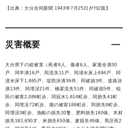
【出典：大分合同新聞 1943年7月25日夕刊2面】
災害概要
大分県下の総被害（死者8人、傷者6人、家屋全潰30
戸、同半潰16戸、同流失11戸、同浸水床上694戸、同
浸水床下1,865戸、堤防決潰36件、同破損3件、道路決
潰13件、同埋没21件、橋梁流失51件、同破損5件、稲
田の被害2,088町歩、同冠水1,614町歩、同損失41町
歩、同埋没72町歩、畑の被害186町歩、同損失8町歩、
同埋没3町歩、漁船の損失20隻、肥料損失160俵、木材
損失182,650才、米損失650俵、麦損失49俵、馬圧死2