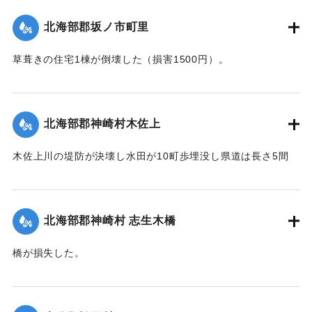
｜固有コード:
00480023
北海部郡坂ノ市町里
草葺きの住宅1棟が倒壊した（損害1500円）。
【出典：大分合同新聞 1943年7月24日夕刊2面】
｜固有コード:
00480024
北海部郡神崎村木佐上
木佐上川の堤防が決壊し水田が10町歩埋没し県道は長さ5間
（約9メートル）2か所画決壊した。
【出典：大分合同新聞 1943年7月25日夕刊2面】
北海部郡神崎村 志生木橋
｜固有コード:
00480016
橋が損失した。
【出典：大分合同新聞 1943年7月25日夕刊2面】
｜固有コード:
00480017