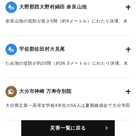
大野郡西大野村綿田 奈良山池
｜固有コード:
00480004
奈良山池の堤防が長さ5間（約9メートル）にわたり決壊。水
田5反が埋没した。
【出典：大分合同新聞 1943年7月25日夕刊2面】
宇佐郡佐田村大見尾
｜固有コード:
00480005
ため池の堤防が約20間（約36.3メートル）にわたり決壊。水
田1町歩が埋没。33000円の損害が出た。
【出典：大分合同新聞 1943年7月25日夕刊2面】
大分市神崎 万寿寺別院
｜固有コード:
00480006
大分県立第一高等女学校4年生の56人は夏期錬成会で大分市田
ノ浦の万寿寺の禅堂に分宿中だったが、土砂崩れのため3人の
教諭が宿舎としていた病僧寮（離れの別館という記述もあ
災害一覧に戻る
り）が埋没し倒壊。警察官や消防団が救助作業を行ったが30
日に遺体で発見された。