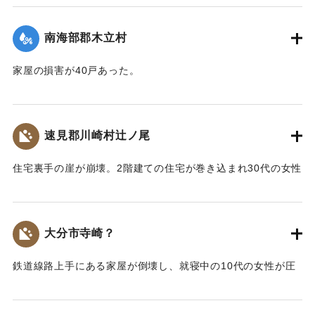
｜固有コード:
00480010
南海部郡木立村
家屋の損害が40戸あった。
【出典：大分合同新聞 1943年7月25日夕刊2面】
｜固有コード:
00480011
速見郡川崎村辻ノ尾
住宅裏手の崖が崩壊。2階建ての住宅が巻き込まれ30代の女性
が圧死。ほか3人が負傷した。
【出典：大分合同新聞 1943年7月25日夕刊2面】
大分市寺崎？
｜固有コード:
00480003
鉄道線路上手にある家屋が倒壊し、就寝中の10代の女性が圧
死した。
【出典：大分合同新聞 1943年7月25日夕刊2面】