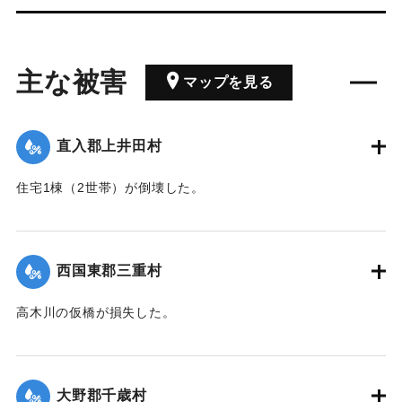
主な被害
マップを見る
直入郡上井田村
住宅1棟（2世帯）が倒壊した。
【出典：大分合同新聞 1943年7月23日朝刊3面】
｜固有コード:
00480029
西国東郡三重村
高木川の仮橋が損失した。
【出典：大分合同新聞 1943年7月23日朝刊3面】
｜固有コード:
00480030
大野郡千歳村