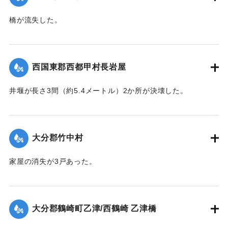
橋が流失した。
【出典：大分合同新聞 1943年7月23日朝刊3面】
｜固有コード:
00480031
西国東郡西都甲村長岩屋
井堰が長さ3間（約5.4メートル）2か所が決壊した。
【出典：大分合同新聞 1943年7月23日朝刊3面】
｜固有コード:
00480032
大分郡竹中村
家屋の消失が3戸あった。
【出典：大分合同新聞 1943年7月24日夕刊2面】
｜固有コード:
00480025
大分郡鶴崎町乙津/西鶴崎 乙津橋