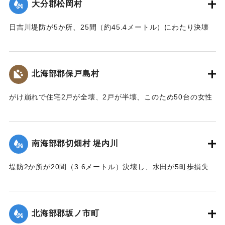
大分郡松岡村
日吉川堤防が5か所、25間（約45.4メートル）にわたり決壊
した。
【出典：大分合同新聞 1943年7月25日夕刊2面】
北海部郡保戸島村
｜固有コード:
00480018
がけ崩れで住宅2戸が全壊、2戸が半壊、このため50台の女性
が軽傷を負った。
【出典：大分合同新聞 1943年7月25日夕刊2面】
南海部郡切畑村 堤内川
｜固有コード:
00480019
堤防2か所が20間（3.6メートル）決壊し、水田が5町歩損失
した。
【出典：大分合同新聞 1943年7月25日夕刊2面】
北海部郡坂ノ市町
｜固有コード:
00480012