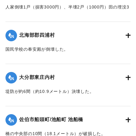
人家倒壊1戸（損害3000円）、半壊2戸（1000円）田の埋没3
町歩の被害があった。
【出典：大分合同新聞 1943年7月25日夕刊2面】
北海部郡四浦村
｜固有コード:
00480013
国民学校の奉安殿が倒壊した。
【出典：大分合同新聞 1943年7月25日夕刊2面】
｜固有コード:
00480014
大分郡東庄内村
堤防が約6間（約10.9メートル）決壊した。
【出典：大分合同新聞 1943年7月25日夕刊2面】
｜固有コード:
00480015
佐伯市船頭町/池船町 池船橋
橋の中央部の10間（18.1メートル）が破損した。