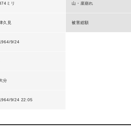
374ミリ
山・崖崩れ
津久見
被害総額
1964/9/24
-
大分
1964/9/24 22:05