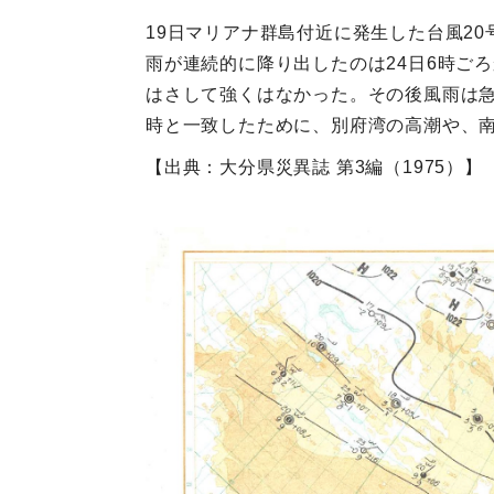
19日マリアナ群島付近に発生した台風20
雨が連続的に降り出したのは24日6時ご
はさして強くはなかった。その後風雨は急
時と一致したために、別府湾の高潮や、
【出典：大分県災異誌 第3編（1975）】