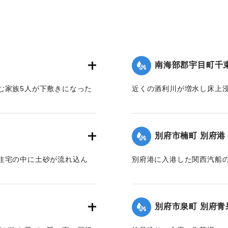
南海部郡宇目町千
む家族5人が下敷きになった
近くの酒利川が増水し床上浸
り20分後無事に救出され
民家に避難した。
【出典：大分合同新聞 1964
】
別府市楠町 別府港
｜固有コード:
00708021
住宅の中に土砂が流れ込ん
別府港に入港した関西汽船の
直後、船と岸壁をつないで
なくなった。「こがね丸」
】
が、高波と風のため何度も
別府市泉町 別府青
府支店の建物にも穴を開け
接岸した。