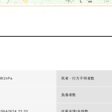
981hPa
死者・行方不明者数
-
負傷者数
1964/9/24 23:20
住家全壊/全焼数