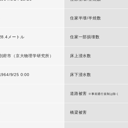
-
住家半壊/半焼数
28.4メートル
住家一部損壊数
別府市（京大物理学研究所）
床上浸水数
1964/9/25 0:00
床下浸水数
-
道路被害
※事前通行規制は除く
-
橋梁被害