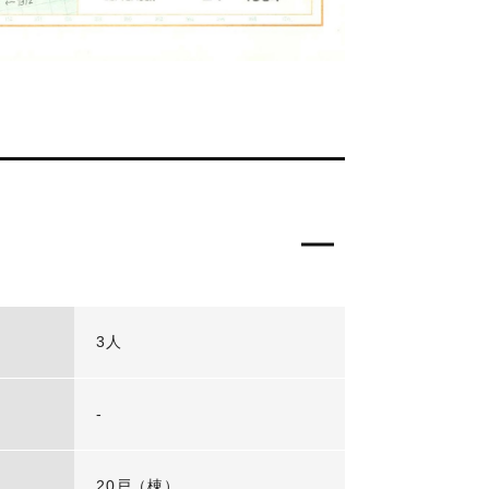
3人
-
20戸（棟）