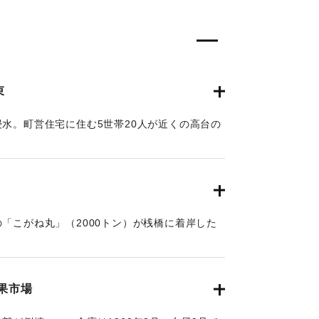
束
水。町営住宅に住む5世帯20人が近くの高台の
年9月25日朝刊9面】
「こがね丸」（2000トン）が桟橋に着岸した
あったロープが切れ、乗客を乗せたまま接岸でき
はいかりを下ろしていたため流されずに済んだ
桟橋にぶつかり、一部を壊し、さらに関西汽船別
果市場
、船も前の部分を破損した。およそ1時間後に再