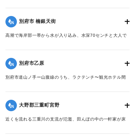
ートルほどと大人でも腰が水に浸かる深さにまでなった。こ
のため電車通りは車が通行不能になり、大波と水の深さで徒
歩通行もできなくなった。御成町方面から流れ込んだ水によ
別府市 楠銀天街
り秋葉通り入り口から向浜付近まで浸水した。電車通りは板
切れや丸太、自動車のタイヤがすごい勢いで流れるほどだっ
高潮で海岸部一帯から水が入り込み、水深70センチと大人で
た。
も腰が水に浸かる深さにまでなった。
【出典：大分合同新聞 1964年9月25日朝刊9面】
【出典：大分合同新聞 1964年9月25日朝刊9面】
別府市乙原
｜固有コード:
00708014
｜固有コード:
00708015
別府市道山ノ手ー山腹線のうち、ラクテンチ〜観光ホテル間
の道路の一部が幅7メートル、長さ31メートル、深さ80セン
チに渡って陥没。通行不能になった。この地区一帯は以前か
ら地すべり地帯として市でも警戒していた。
大野郡三重町宮野
【出典：大分合同新聞 1964年9月26日朝刊9面】
近くを流れる三重川の支流が氾濫、田んぼの中の一軒家が床
｜固有コード:
00708008
上浸水し孤立しているのを警戒中の駐在所巡査が発見。三重
署員が駆けつけ道路から約20メートルロープを張り、2階に避