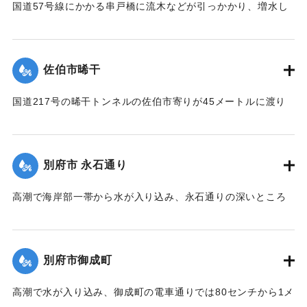
国道57号線にかかる串戸橋に流木などが引っかかり、増水し
｜固有コード:
00708018
た水が国道にあふれだした。このため近くの住宅2戸の床上ま
で水が流れ込み、家族は地元消防団の協力で付近の民家に避
難した。
佐伯市晞干
【出典：大分合同新聞 1964年9月25日朝刊9面】
国道217号の晞干トンネルの佐伯市寄りが45メートルに渡り
｜固有コード:
00708019
決壊、通行不能になった。
【出典：大分合同新聞 1964年9月25日朝刊2面】
別府市 永石通り
｜固有コード:
00708012
高潮で海岸部一帯から水が入り込み、永石通りの深いところ
で水深1メートルと大人でも腰が水に浸かる深さにまでなっ
た。
【出典：大分合同新聞 1964年9月25日朝刊9面】
別府市御成町
｜固有コード:
00708013
高潮で水が入り込み、御成町の電車通りでは80センチから1メ