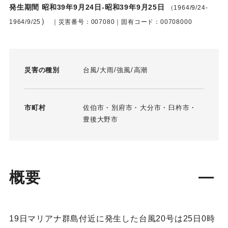
発生期間 昭和39年9月24日-昭和39年9月25日
（1964/9/24-
）
1964/9/25
｜災害番号：007080｜固有コード：00708000
災害の種別
台風
大雨
強風
高潮
市町村
佐伯市
別府市
大分市
臼杵市
豊後大野市
概要
19日マリアナ群島付近に発生した台風20号は25日0時