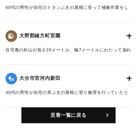
｜固有コード:
00708007
60代の男性が自宅のトタンぶきの屋根に登って補修作業をし
ていたところ屋根ごと吹き飛ばされ、頭などを打って死亡し
た。
【出典：大分合同新聞 1964年9月25日夕刊5面】
大野郡緒方町宮園
｜固有コード:
00708001
住宅裏の杉山が長さ20メートル、幅7メートルにわたって崩れ
落ち、約200立方メートルの土砂が木造平屋建て草ぶきの住宅
と木造平屋建て草ぶきの馬屋を押しつぶした。一家4人が巻き
込まれ、近所の人や消防団によって2人は救助されたが、40代
大分市宮河内新田
の男性と小学5年生の男子児童が死亡した。
【出典：大分合同新聞 1964年9月25日夕刊5面】
40代の男性が自宅の草ぶきの屋根に登り修理を行っていたと
ころ吹き飛ばされ、約4メートル下の路地に落ちた。右足に全
｜固有コード:
00708002
治1週間のけがを負った。
災害一覧に戻る
【出典：大分合同新聞 1964年9月25日朝刊9面】
｜固有コード:
00708003