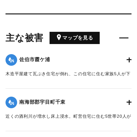
主な被害
マップを見る
佐伯市霞ケ浦
木造平屋建て瓦ぶき住宅が倒れ、この住宅に住む家族5人が下
敷きになったが駆けつけた佐伯署員と消防団の救出作業によ
り20分後無事に救出された。
【出典：大分合同新聞 1964年9月25日朝刊9面】
南海部郡宇目町千束
｜固有コード:
00708020
近くの酒利川が増水し床上浸水。町営住宅に住む5世帯20人が
近くの高台の民家に避難した。
【出典：大分合同新聞 1964年9月25日朝刊9面】