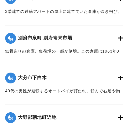
ため何度も桟橋にぶつかり、一部を壊し、さらに関西汽船別
府支店の建物にも穴を開け、船も前の部分を破損した。およ
3階建ての鉄筋アパートの屋上に建てていた倉庫が吹き飛び、
そ1時間後に再接岸した。
隣の家の屋根に落ちた。一部が壊れたが、住民にけがはなか
【出典：大分合同新聞 1964年9月24日夕刊3面】
った。
【出典：大分合同新聞 1964年9月25日朝刊9面】
別府市泉町 別府青果市場
｜固有コード:
00708024
｜固有コード:
00708016
鉄骨造りの倉庫、集荷場の一部が倒壊。この倉庫は1963年8
月の台風9号でも倒壊し、新築したばかりだった。
【出典：大分合同新聞 1964年9月25日朝刊9面】
大分市下白木
｜固有コード:
00708017
40代の男性が運転するオートバイが打たれ、転んで右足や胸
に全治2週間のけがを負った。別大国道を警戒中のパトカー
が、白木電停の前で道路に倒れ動けずに助けを求めていると
ころを発見したもの。
大野郡朝地町近地
【出典：大分合同新聞 1964年9月25日朝刊9面】