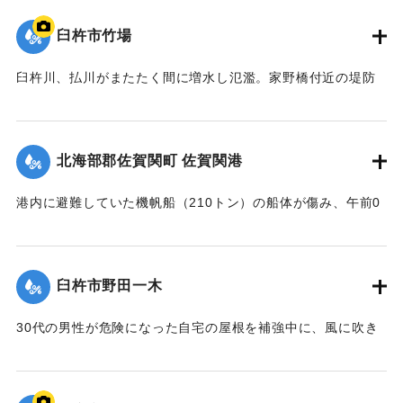
難していた家族4人を救出した。
臼杵市竹場
【出典：大分合同新聞 1964年9月25日夕刊5面】
臼杵川、払川がまたたく間に増水し氾濫。家野橋付近の堤防
｜固有コード:
00708009
が約70メートル決壊したこともあり、集落一帯はみるみるう
ちに床上浸水になり、道路上の水位は3メートルにも達した。
地区の30戸のほとんどがテレビや冷蔵庫などの家財道具が流
北海部郡佐賀関町 佐賀関港
された。農家の人たちによると昭和18年秋以来の出水だった
という。また数町歩の水田に土砂が流れ込み収穫がなくなっ
港内に避難していた機帆船（210トン）の船体が傷み、午前0
た農家もあった。写真は決壊した臼杵川の堤防。
時ごろ浸水を始めた。排水ポンプで必死の排水を続けていた
【出典：大分合同新聞 1964年9月25日夕刊5面】
が、沈没。岸壁の近くだったので乗組員は全員無事に上陸し
た。
臼杵市野田一木
｜固有コード:
00708010
【出典：大分合同新聞 1964年9月25日朝刊3面】
30代の男性が危険になった自宅の屋根を補強中に、風に吹き
｜固有コード:
00708011
飛ばされ約4メートル下の道路に落ち両手首を折って全治40日
のけがを負った。