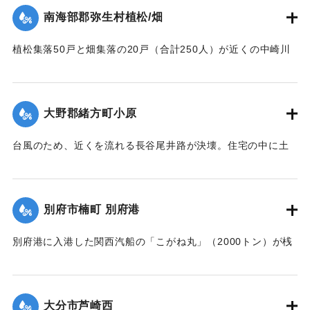
南海部郡弥生村植松/畑
｜固有コード:
00708021
植松集落50戸と畑集落の20戸（合計250人）が近くの中崎川
の増水で床上浸水。近くの高台の安全な家に避難した。
【出典：大分合同新聞 1964年9月25日朝刊9面】
大野郡緒方町小原
｜固有コード:
00708022
台風のため、近くを流れる長谷尾井路が決壊。住宅の中に土
砂が流れ込んだ。家族7人にけがはなかった。
【出典：大分合同新聞 1964年9月25日朝刊9面】
別府市楠町 別府港
｜固有コード:
00708023
別府港に入港した関西汽船の「こがね丸」（2000トン）が桟
橋に着岸した直後、船と岸壁をつないであったロープが切
れ、乗客を乗せたまま接岸できなくなった。「こがね丸」は
いかりを下ろしていたため流されずに済んだが、高波と風の
大分市芦崎西