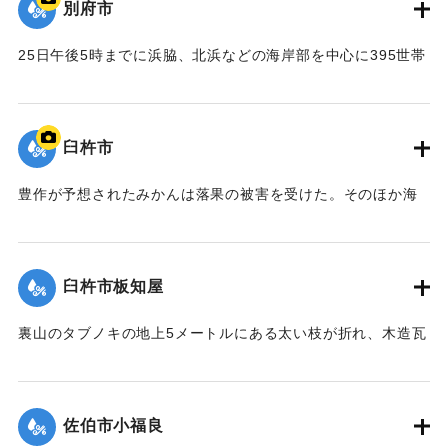
【出典：大分合同新聞 1964年9月25日夕刊5面】
別府市
｜固有コード:
00708004
25日午後5時までに浜脇、北浜などの海岸部を中心に395世帯
の床上浸水を出したのをはじめ、床下浸水が371世帯、一部損
壊を加えると全市で1772世帯、7090余人の被災者を出した。
県は別府市に対して災害救助法を適用した。写真は、住宅や
臼杵市
道路が破壊され自衛隊員が出動して片付けを行っているとこ
ろ。
豊作が予想されたみかんは落果の被害を受けた。そのほか海
【出典：大分合同新聞 1964年9月26日朝刊9面】
岸線のみかん園は葉ずれ、果実ずれがひどく、臼杵農林事務
所では相当の減収が予想されると話している。
｜固有コード:
00708005
【出典：大分合同新聞 1964年9月25日夕刊1面】
臼杵市板知屋
｜固有コード:
00708006
裏山のタブノキの地上5メートルにある太い枝が折れ、木造瓦
ぶき2階建ての漁業倉庫に倒れかかり半壊した。木には空洞が
できていて風が吹くと危険な状態だった。
【出典：大分合同新聞 1964年9月26日朝刊9面】
佐伯市小福良