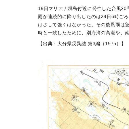
19日マリアナ群島付近に発生した台風20
雨が連続的に降り出したのは24日6時ご
はさして強くはなかった。その後風雨は急
時と一致したために、別府湾の高潮や、
【出典：大分県災異誌 第3編（1975）】