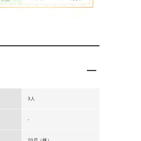
3人
-
20戸（棟）