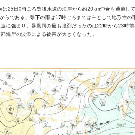
号は25日0時ごろ豊後水道の海岸から約20km沖合を通過し
ろからである。県下の雨は17時ごろまでは主として地形性
速に強まり、暴風雨の最も強烈だったのは22時から23時
南部海岸の波浪による被害が大きくなった。