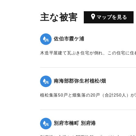
主な被害
マップを見る
佐伯市霞ケ浦
木造平屋建て瓦ぶき住宅が倒れ、この住宅に住
が駆けつけた佐伯署員と消防団の救出作業によ
た。
【出典：大分合同新聞 1964年9月25日朝刊9面
南海部郡弥生村植松/畑
｜固有コード:
00708020
植松集落50戸と畑集落の20戸（合計250人）
浸水。近くの高台の安全な家に避難した。
【出典：大分合同新聞 1964年9月25日朝刊9面
別府市楠町 別府港
｜固有コード:
00708022