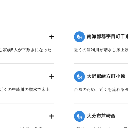
南海部郡宇目町千
む家族5人が下敷きになった
近くの酒利川が増水し床上浸
り20分後無事に救出され
民家に避難した。
【出典：大分合同新聞 1964
】
大野郡緒方町小原
｜固有コード:
00708021
が近くの中崎川の増水で床上
台風のため、近くを流れる
だ。家族7人にけがはなかっ
】
【出典：大分合同新聞 1964
大分市芦崎西
｜固有コード:
00708023