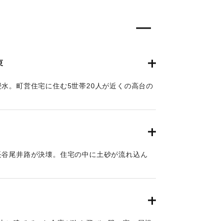
束
水。町営住宅に住む5世帯20人が近くの高台の
年9月25日朝刊9面】
長谷尾井路が決壊。住宅の中に土砂が流れ込ん
た。
年9月25日朝刊9面】