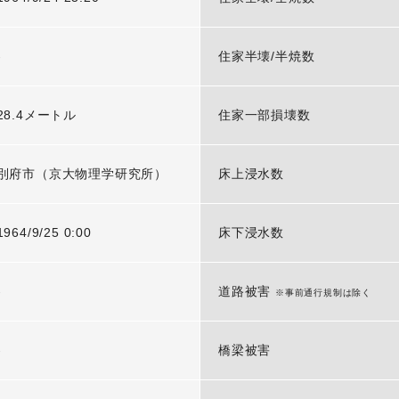
-
住家半壊/半焼数
28.4メートル
住家一部損壊数
別府市（京大物理学研究所）
床上浸水数
1964/9/25 0:00
床下浸水数
-
道路被害
※事前通行規制は除く
-
橋梁被害