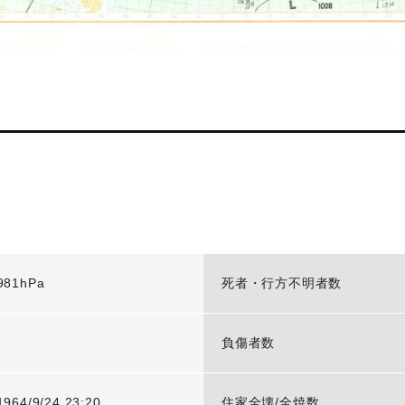
981hPa
死者・行方不明者数
-
負傷者数
1964/9/24 23:20
住家全壊/全焼数