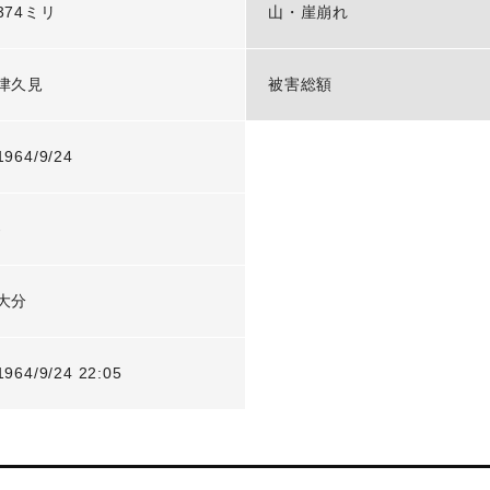
374ミリ
山・崖崩れ
津久見
被害総額
1964/9/24
-
大分
1964/9/24 22:05