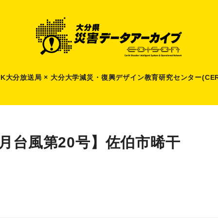
HK大分放送局 × 大分大学減災
・
復興デザイン教育研究センター(CER
9月台風第20号】佐伯市晞干