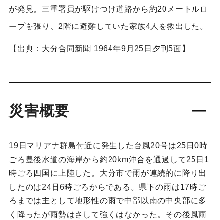
が発見。三重署員が駆けつけ道路から約20メートルロ
ープを張り、2階に避難していた家族4人を救出した。
【出典：大分合同新聞 1964年9月25日夕刊5面】
災害概要
19日マリアナ群島付近に発生した台風20号は25日0時
ごろ豊後水道の海岸から約20km沖合を通過して25日1
時ごろ四国に上陸した。大分市で雨が連続的に降り出
したのは24日6時ごろからである。県下の雨は17時ご
ろまでは主として地形性の雨で中部以南の中央部に多
く降ったが雨勢はさして強くはなかった。その後風雨