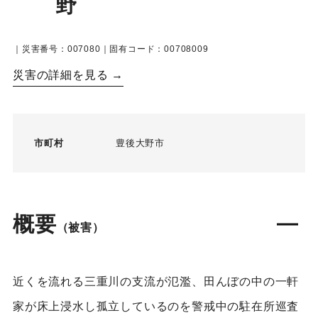
野
｜災害番号：007080｜固有コード：00708009
災害の詳細を見る →
市町村
豊後大野市
概要
（被害）
近くを流れる三重川の支流が氾濫、田んぼの中の一軒
家が床上浸水し孤立しているのを警戒中の駐在所巡査