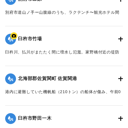
｜固有コード:
00708015
別府市道山ノ手ー山腹線のうち、ラクテンチ〜観光ホテル間
の道路の一部が幅7メートル、長さ31メートル、深さ80セン
チに渡って陥没。通行不能になった。この地区一帯は以前か
ら地すべり地帯として市でも警戒していた。
臼杵市竹場
【出典：大分合同新聞 1964年9月26日朝刊9面】
臼杵川、払川がまたたく間に増水し氾濫。家野橋付近の堤防
｜固有コード:
00708008
が約70メートル決壊したこともあり、集落一帯はみるみるう
ちに床上浸水になり、道路上の水位は3メートルにも達した。
地区の30戸のほとんどがテレビや冷蔵庫などの家財道具が流
北海部郡佐賀関町 佐賀関港
された。農家の人たちによると昭和18年秋以来の出水だった
という。また数町歩の水田に土砂が流れ込み収穫がなくなっ
港内に避難していた機帆船（210トン）の船体が傷み、午前0
た農家もあった。写真は決壊した臼杵川の堤防。
時ごろ浸水を始めた。排水ポンプで必死の排水を続けていた
【出典：大分合同新聞 1964年9月25日夕刊5面】
が、沈没。岸壁の近くだったので乗組員は全員無事に上陸し
た。
臼杵市野田一木
｜固有コード:
00708010
【出典：大分合同新聞 1964年9月25日朝刊3面】