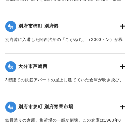
砂が流れ込んだ。家族7人にけがはなかった。
【出典：大分合同新聞 1964年9月25日朝刊9面】
別府市楠町 別府港
｜固有コード:
00708023
別府港に入港した関西汽船の「こがね丸」（2000トン）が桟
橋に着岸した直後、船と岸壁をつないであったロープが切
れ、乗客を乗せたまま接岸できなくなった。「こがね丸」は
いかりを下ろしていたため流されずに済んだが、高波と風の
大分市芦崎西
ため何度も桟橋にぶつかり、一部を壊し、さらに関西汽船別
府支店の建物にも穴を開け、船も前の部分を破損した。およ
3階建ての鉄筋アパートの屋上に建てていた倉庫が吹き飛び、
そ1時間後に再接岸した。
隣の家の屋根に落ちた。一部が壊れたが、住民にけがはなか
【出典：大分合同新聞 1964年9月24日夕刊3面】
った。
【出典：大分合同新聞 1964年9月25日朝刊9面】
別府市泉町 別府青果市場
｜固有コード:
00708024
｜固有コード:
00708016
鉄骨造りの倉庫、集荷場の一部が倒壊。この倉庫は1963年8
月の台風9号でも倒壊し、新築したばかりだった。