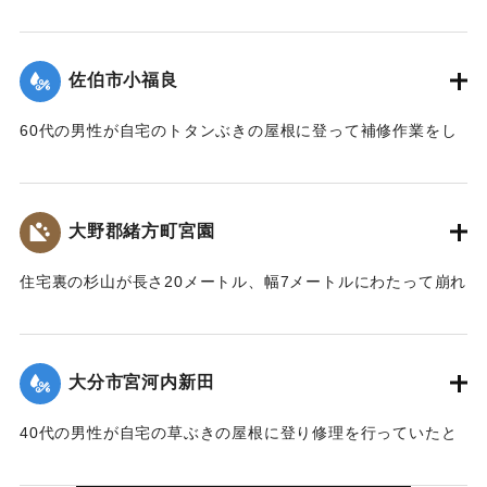
ぶき2階建ての漁業倉庫に倒れかかり半壊した。木には空洞が
できていて風が吹くと危険な状態だった。
【出典：大分合同新聞 1964年9月26日朝刊9面】
佐伯市小福良
｜固有コード:
00708007
60代の男性が自宅のトタンぶきの屋根に登って補修作業をし
ていたところ屋根ごと吹き飛ばされ、頭などを打って死亡し
た。
【出典：大分合同新聞 1964年9月25日夕刊5面】
大野郡緒方町宮園
｜固有コード:
00708001
住宅裏の杉山が長さ20メートル、幅7メートルにわたって崩れ
落ち、約200立方メートルの土砂が木造平屋建て草ぶきの住宅
と木造平屋建て草ぶきの馬屋を押しつぶした。一家4人が巻き
込まれ、近所の人や消防団によって2人は救助されたが、40代
大分市宮河内新田
の男性と小学5年生の男子児童が死亡した。
【出典：大分合同新聞 1964年9月25日夕刊5面】
40代の男性が自宅の草ぶきの屋根に登り修理を行っていたと
ころ吹き飛ばされ、約4メートル下の路地に落ちた。右足に全
｜固有コード:
00708002
治1週間のけがを負った。