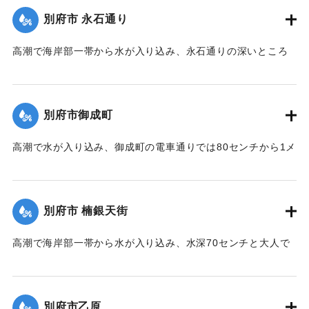
別府市 永石通り
｜固有コード:
00708012
高潮で海岸部一帯から水が入り込み、永石通りの深いところ
で水深1メートルと大人でも腰が水に浸かる深さにまでなっ
た。
【出典：大分合同新聞 1964年9月25日朝刊9面】
別府市御成町
｜固有コード:
00708013
高潮で水が入り込み、御成町の電車通りでは80センチから1メ
ートルほどと大人でも腰が水に浸かる深さにまでなった。こ
のため電車通りは車が通行不能になり、大波と水の深さで徒
歩通行もできなくなった。御成町方面から流れ込んだ水によ
別府市 楠銀天街
り秋葉通り入り口から向浜付近まで浸水した。電車通りは板
切れや丸太、自動車のタイヤがすごい勢いで流れるほどだっ
高潮で海岸部一帯から水が入り込み、水深70センチと大人で
た。
も腰が水に浸かる深さにまでなった。
【出典：大分合同新聞 1964年9月25日朝刊9面】
【出典：大分合同新聞 1964年9月25日朝刊9面】
別府市乙原
｜固有コード:
00708014