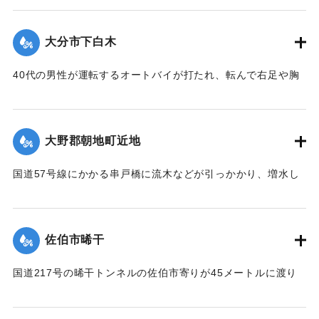
【出典：大分合同新聞 1964年9月25日朝刊9面】
大分市下白木
｜固有コード:
00708017
40代の男性が運転するオートバイが打たれ、転んで右足や胸
に全治2週間のけがを負った。別大国道を警戒中のパトカー
が、白木電停の前で道路に倒れ動けずに助けを求めていると
ころを発見したもの。
大野郡朝地町近地
【出典：大分合同新聞 1964年9月25日朝刊9面】
国道57号線にかかる串戸橋に流木などが引っかかり、増水し
｜固有コード:
00708018
た水が国道にあふれだした。このため近くの住宅2戸の床上ま
で水が流れ込み、家族は地元消防団の協力で付近の民家に避
難した。
佐伯市晞干
【出典：大分合同新聞 1964年9月25日朝刊9面】
国道217号の晞干トンネルの佐伯市寄りが45メートルに渡り
｜固有コード:
00708019
決壊、通行不能になった。
【出典：大分合同新聞 1964年9月25日朝刊2面】