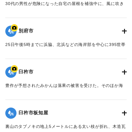
30代の男性が危険になった自宅の屋根を補強中に、風に吹き
｜固有コード:
00708011
飛ばされ約4メートル下の道路に落ち両手首を折って全治40日
のけがを負った。
【出典：大分合同新聞 1964年9月25日夕刊5面】
別府市
｜固有コード:
00708004
25日午後5時までに浜脇、北浜などの海岸部を中心に395世帯
の床上浸水を出したのをはじめ、床下浸水が371世帯、一部損
壊を加えると全市で1772世帯、7090余人の被災者を出した。
県は別府市に対して災害救助法を適用した。写真は、住宅や
臼杵市
道路が破壊され自衛隊員が出動して片付けを行っているとこ
ろ。
豊作が予想されたみかんは落果の被害を受けた。そのほか海
【出典：大分合同新聞 1964年9月26日朝刊9面】
岸線のみかん園は葉ずれ、果実ずれがひどく、臼杵農林事務
所では相当の減収が予想されると話している。
｜固有コード:
00708005
【出典：大分合同新聞 1964年9月25日夕刊1面】
臼杵市板知屋
｜固有コード:
00708006
裏山のタブノキの地上5メートルにある太い枝が折れ、木造瓦