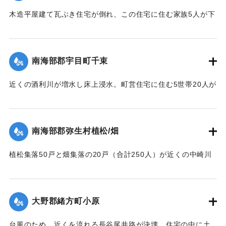
木造平屋建て瓦ぶき住宅が倒れ、この住宅に住む家族5人が下
敷きになったが駆けつけた佐伯署員と消防団の救出作業によ
り20分後無事に救出された。
【出典：大分合同新聞 1964年9月25日朝刊9面】
南海部郡宇目町千束
｜固有コード:
00708020
近くの酒利川が増水し床上浸水。町営住宅に住む5世帯20人が
近くの高台の民家に避難した。
【出典：大分合同新聞 1964年9月25日朝刊9面】
南海部郡弥生村植松/畑
｜固有コード:
00708021
植松集落50戸と畑集落の20戸（合計250人）が近くの中崎川
の増水で床上浸水。近くの高台の安全な家に避難した。
【出典：大分合同新聞 1964年9月25日朝刊9面】
大野郡緒方町小原
｜固有コード:
00708022
台風のため、近くを流れる長谷尾井路が決壊。住宅の中に土