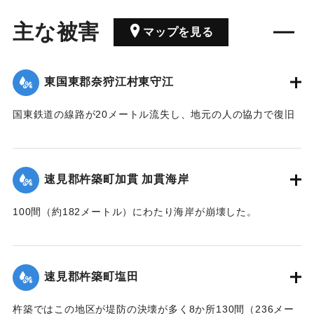
主な被害
マップを見る
東国東郡奈狩江村東守江
国東鉄道の線路が20メートル流失し、地元の人の協力で復旧
工事が行われた。
【出典：大分合同新聞 1945年9月21日朝刊2面】
速見郡杵築町加貫 加貫海岸
｜固有コード:
00483051
100間（約182メートル）にわたり海岸が崩壊した。
【出典：大分合同新聞 1945年9月21日朝刊2面】
｜固有コード:
00483052
速見郡杵築町塩田
杵築ではこの地区が堤防の決壊が多く8か所130間（236メー