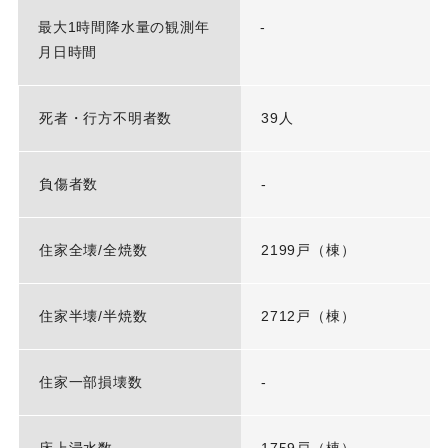
最大1時間降水量の観測年
-
月日時間
死者・行方不明者数
39人
負傷者数
-
住家全壊/全焼数
2199戸（棟）
住家半壊/半焼数
2712戸（棟）
住家一部損壊数
-
床上浸水数
1759戸（棟）