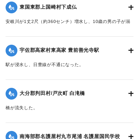
｜固有コード:
00483012
東国東郡上国崎村下成仏
安岐川が1丈2尺（約360センチ）増水し、10歳の男の子が溺
死した。
【出典：大分合同新聞 1945年9月19日朝刊2面】
宇佐郡高家村東高家 豊前善光寺駅
｜固有コード:
00483005
駅が浸水し、日豊線が不通になった。
【出典：大分合同新聞 1945年9月19日朝刊2面】
｜固有コード:
00483006
大分郡判田村/戸次町 白滝橋
橋が流失した。
【出典：大分合同新聞 1945年9月20日朝刊2面】
｜固有コード:
00483007
南海部郡名護屋村丸市尾浦 名護屋国民学校