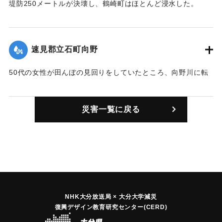
堤防250メートルが決壊し、鶴崎町はほとんど浸水した。
【出典：大分合同新聞 1945年9月19日朝刊2面】
｜固有コード:
00483003
速見郡立石町向野
50代の女性が田んぼの見回りをしていたところ、向野川に転
落し行方不明になった。
【出典：大分合同新聞 1945年9月19日朝刊2面】
災害一覧に戻る
｜固有コード:
00483004
NHK大分放送局 × 大分大学減災
復興デザイン教育研究センター(CERD)