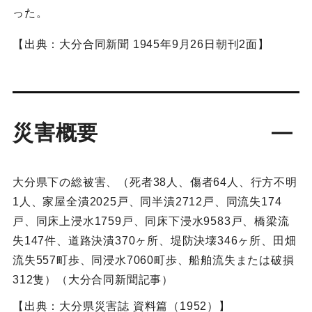
った。
【出典：大分合同新聞 1945年9月26日朝刊2面】
災害概要
大分県下の総被害、（死者38人、傷者64人、行方不明
1人、家屋全潰2025戸、同半潰2712戸、同流失174
戸、同床上浸水1759戸、同床下浸水9583戸、橋梁流
失147件、道路決潰370ヶ所、堤防決壊346ヶ所、田畑
流失557町歩、同浸水7060町歩、船舶流失または破損
312隻）（大分合同新聞記事）
【出典：大分県災害誌 資料篇（1952）】