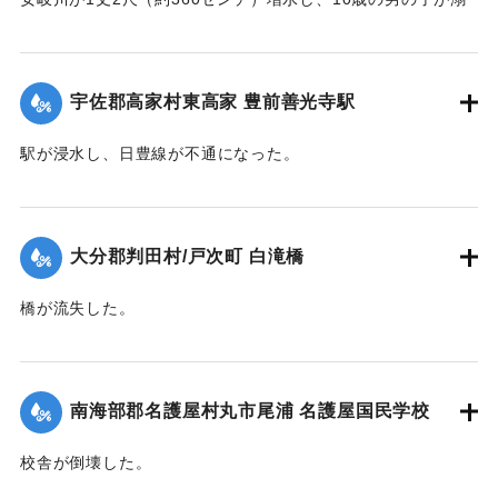
死した。
【出典：大分合同新聞 1945年9月19日朝刊2面】
宇佐郡高家村東高家 豊前善光寺駅
｜固有コード:
00483005
駅が浸水し、日豊線が不通になった。
【出典：大分合同新聞 1945年9月19日朝刊2面】
｜固有コード:
00483006
大分郡判田村/戸次町 白滝橋
橋が流失した。
【出典：大分合同新聞 1945年9月20日朝刊2面】
｜固有コード:
00483007
南海部郡名護屋村丸市尾浦 名護屋国民学校
校舎が倒壊した。