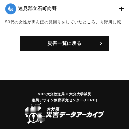
｜固有コード:
00483003
速見郡立石町向野
50代の女性が田んぼの見回りをしていたところ、向野川に転
落し行方不明になった。
【出典：大分合同新聞 1945年9月19日朝刊2面】
災害一覧に戻る
｜固有コード:
00483004
NHK大分放送局 × 大分大学減災
復興デザイン教育研究センター(CERD)