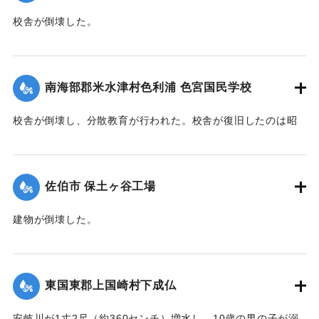
校舎が倒壊した。
【出典：大分合同新聞 1945年9月20日朝刊2面】
｜固有コード:
00483010
南海部郡米水津村色利浦 色宮国民学校
校舎が倒壊し、分散教育が行われた。校舎が復旧したのは昭
和23年だった。
【出典：大分合同新聞 1945年9月20日朝刊2面/佐伯市立色宮
小学校ホームページ】
佐伯市 保土ヶ谷工場
｜固有コード:
00483011
建物が倒壊した。
【出典：大分合同新聞 1945年9月20日朝刊2面】
｜固有コード:
00483012
東国東郡上国崎村下成仏
安岐川が1丈2尺（約360センチ）増水し、10歳の男の子が溺