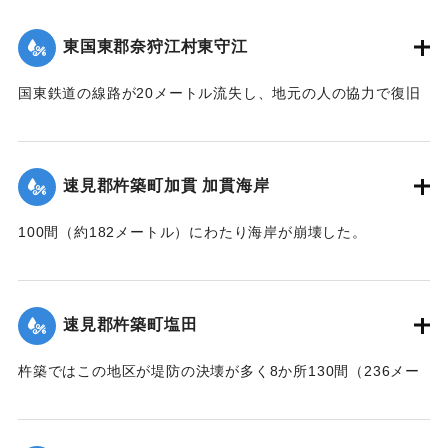
東国東郡奈狩江村東守江
国東鉄道の線路が20メートル流失し、地元の人の協力で復旧
工事が行われた。
【出典：大分合同新聞 1945年9月21日朝刊2面】
速見郡杵築町加貫 加貫海岸
｜固有コード:
00483051
100間（約182メートル）にわたり海岸が崩壊した。
【出典：大分合同新聞 1945年9月21日朝刊2面】
｜固有コード:
00483052
速見郡杵築町塩田
杵築ではこの地区が堤防の決壊が多く8か所130間（236メー
トル）にのぼった。
【出典：大分合同新聞 1945年9月21日朝刊2面】