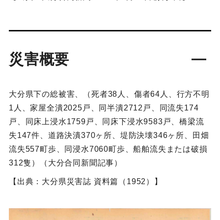
災害概要
大分県下の総被害、（死者38人、傷者64人、行方不明
1人、家屋全潰2025戸、同半潰2712戸、同流失174
戸、同床上浸水1759戸、同床下浸水9583戸、橋梁流
失147件、道路決潰370ヶ所、堤防決壊346ヶ所、田畑
流失557町歩、同浸水7060町歩、船舶流失または破損
312隻）（大分合同新聞記事）
【出典：大分県災害誌 資料篇（1952）】