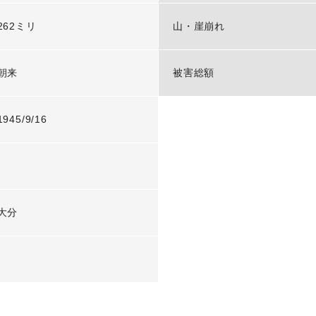
262ミリ
山・崖崩れ
朝来
被害総額
1945/9/16
-
大分
-