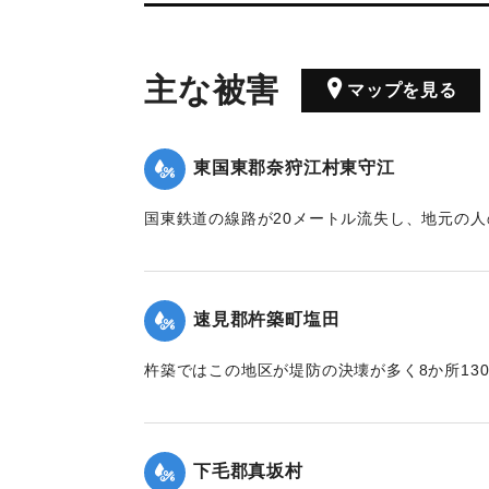
主な被害
マップを見る
東国東郡奈狩江村東守江
国東鉄道の線路が20メートル流失し、地元の
た。
【出典：大分合同新聞 1945年9月21日朝刊2面
速見郡杵築町塩田
｜固有コード:
00483051
杵築ではこの地区が堤防の決壊が多く8か所130
った。
【出典：大分合同新聞 1945年9月21日朝刊2面
下毛郡真坂村
｜固有コード:
00483053