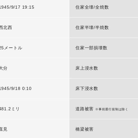
1945/9/17 19:15
住家全壊/全焼数
西北西
住家半壊/半焼数
25メートル
住家一部損壊数
大分
床上浸水数
1945/9/18 0:10
床下浸水数
481.2ミリ
道路被害
※事前通行規制は除く
直見
橋梁被害