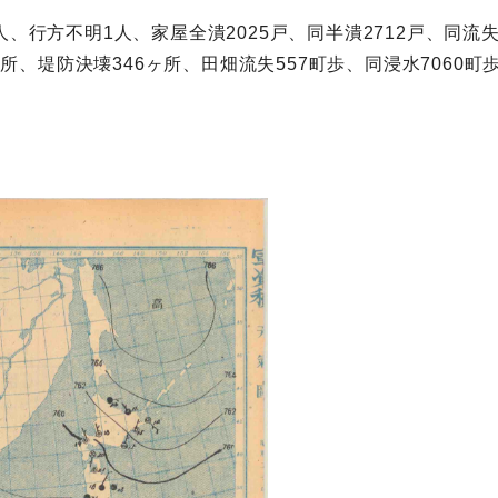
、行方不明1人、家屋全潰2025戸、同半潰2712戸、同流失
0ヶ所、堤防決壊346ヶ所、田畑流失557町歩、同浸水7060