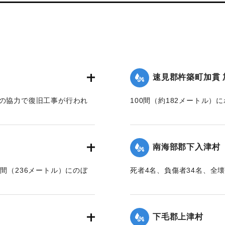
速見郡杵築町加貫 
人の協力で復旧工事が行われ
100間（約182メートル）
【出典：大分合同新聞 1945
】
｜固有コード:
00483052
南海部郡下入津村
間（236メートル）にのぼ
死者4名、負傷者34名、全壊
けていない家は一つもない
】
【出典：大分合同新聞 1945
下毛郡上津村
｜固有コード:
00483054