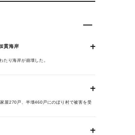
加貫海岸
にわたり海岸が崩壊した。
年9月21日朝刊2面】
家屋270戸、半壊460戸にのぼり村で被害を受
状態だった。
年9月26日朝刊2面】