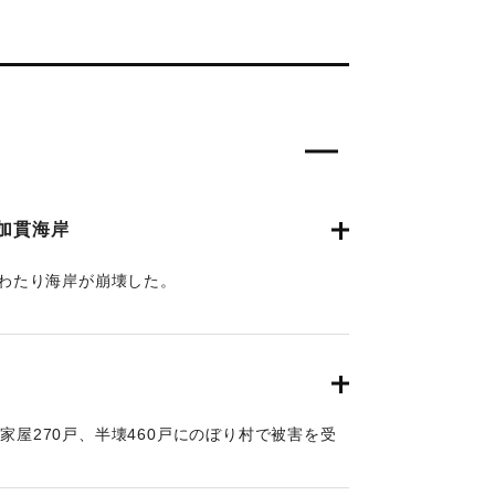
加貫海岸
にわたり海岸が崩壊した。
年9月21日朝刊2面】
家屋270戸、半壊460戸にのぼり村で被害を受
状態だった。