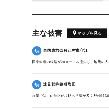
主な被害
マップを見る
東国東郡奈狩江村東守江
国東鉄道の線路が20メートル流失し、地元の
た。
【出典：大分合同新聞 1945年9月21日朝刊2面
速見郡杵築町塩田
｜固有コード:
00483051
杵築ではこの地区が堤防の決壊が多く8か所130
った。