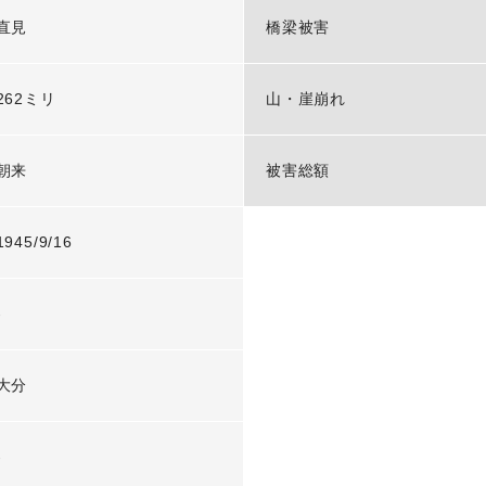
直見
橋梁被害
262ミリ
山・崖崩れ
朝来
被害総額
1945/9/16
-
大分
-