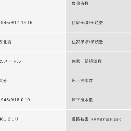
-
負傷者数
1945/9/17 19:15
住家全壊/全焼数
西北西
住家半壊/半焼数
25メートル
住家一部損壊数
大分
床上浸水数
1945/9/18 0:10
床下浸水数
481.2ミリ
道路被害
※事前通行規制は除く