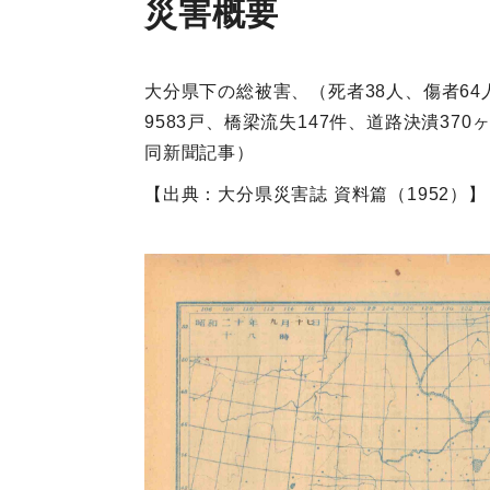
災害概要
大分県下の総被害、（死者38人、傷者64人
9583戸、橋梁流失147件、道路決潰37
同新聞記事）
【出典：大分県災害誌 資料篇（1952）】