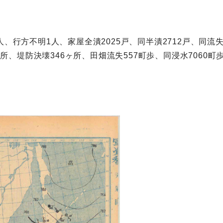
、行方不明1人、家屋全潰2025戸、同半潰2712戸、同流失
0ヶ所、堤防決壊346ヶ所、田畑流失557町歩、同浸水7060