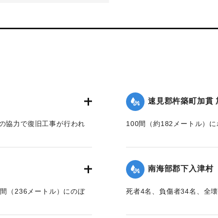
速見郡杵築町加貫 
人の協力で復旧工事が行われ
100間（約182メートル）
【出典：大分合同新聞 1945
】
｜固有コード:
00483052
南海部郡下入津村
間（236メートル）にのぼ
死者4名、負傷者34名、全壊
けていない家は一つもない