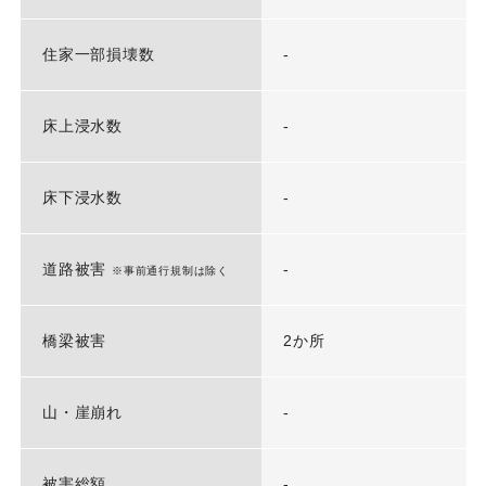
住家一部損壊数
-
床上浸水数
-
床下浸水数
-
道路被害
-
※事前通行規制は除く
橋梁被害
2か所
山・崖崩れ
-
被害総額
-