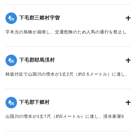
【出典：大分新聞 1928年6月28日夕刊3面】
｜固有コード:
00330007
下毛郡三郷村宇曽
字木元の旭橋が崩壊し、交通危険のため人馬の通行を禁止し
た。
【出典：大分新聞 1928年6月28日夕刊3面】
下毛郡耶馬渓村
｜固有コード:
00330008
柿坂付近で山国川の増水が1丈2尺（約3.6メートル）に達し、
数戸の家屋が浸水した。
【出典：大分新聞 1928年6月28日夕刊3面】
下毛郡下郷村
｜固有コード:
00330009
山国川の増水が1丈7尺（約5メートル）に達し、浸水家屋6
戸、倒壊1戸の被害が出た。また島から字元組に通じる土橋も
流失した。