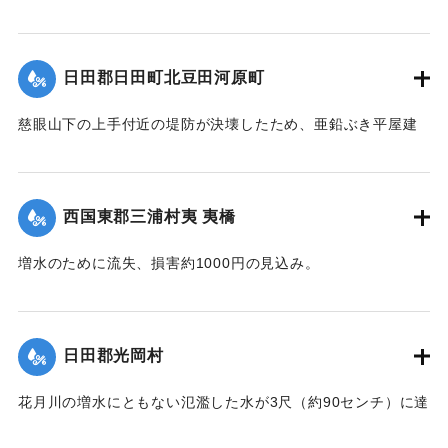
んでいたために、橋が流失した。
【出典：大分新聞 1928年6月28日夕刊3面】
日田郡日田町北豆田河原町
｜固有コード:
00330026
慈眼山下の上手付近の堤防が決壊したため、亜鉛ぶき平屋建
ての家、1棟が流失し、一帯はほとんど全戸浸水した。
【出典：大分新聞 1928年6月28日朝刊4面、29日朝刊4面】
西国東郡三浦村夷 夷橋
｜固有コード:
00330027
増水のために流失、損害約1000円の見込み。
【出典：大分新聞 1928年6月28日朝刊4面】
｜固有コード:
00330028
日田郡光岡村
花月川の増水にともない氾濫した水が3尺（約90センチ）に達
し、付近は30数戸浸水した。