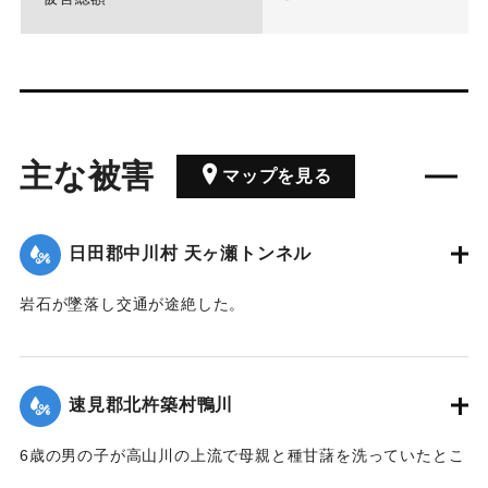
主な被害
マップを見る
日田郡中川村 天ヶ瀬トンネル
岩石が墜落し交通が途絶した。
【出典：大分新聞 1928年6月30日朝刊4面】
｜固有コード:
00330039
速見郡北杵築村鴨川
6歳の男の子が高山川の上流で母親と種甘藷を洗っていたとこ
ろ誤って川に転落死、約1町ながされ死亡した。