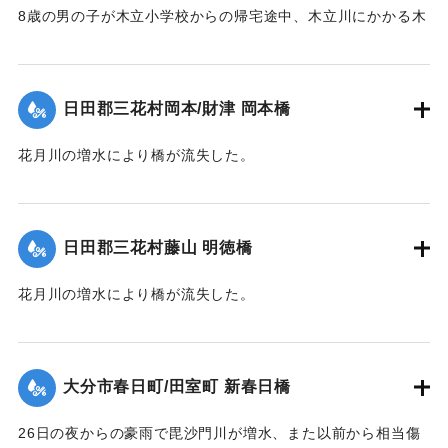
8歳の男の子が木立小学校からの帰宅途中、木立川にかかる木
｜固有コード:
00330032
橋を通過する際に川に転落、約5町半の下流で救助されたが死
亡した。
【出典：大分新聞 1928年6月29日朝刊4面】
日田郡三花村岡本/財津 岡本橋
｜固有コード:
00330033
花月川の増水により橋が流失した。
【出典：大分新聞 1928年6月28日夕刊3面】
｜固有コード:
00330024
日田郡三花村藤山 明徳橋
花月川の増水により橋が流失した。
【出典：大分新聞 1928年6月28日夕刊3面】
｜固有コード:
00330025
大分市春日町/田室町 新春日橋
26日の夜からの豪雨で毘沙門川が増水、また以前から相当傷