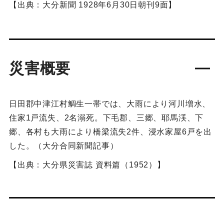
【出典：大分新聞 1928年6月30日朝刊9面】
災害概要
日田郡中津江村鯛生一帯では、大雨により河川増水、
住家1戸流失、2名溺死。下毛郡、三郷、耶馬渓、下
郷、各村も大雨により橋梁流失2件、浸水家屋6戸を出
した。（大分合同新聞記事）
【出典：大分県災害誌 資料篇（1952）】