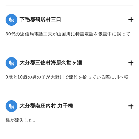
【出典：大分新聞 1928年6月30日朝刊9面】
下毛郡鶴居村三口
｜固有コード:
00330041
30代の逓信局電話工夫が山国川に特設電話を仮設中に誤って
川にすべりこみ行方不明になった。
【出典：大分新聞 1928年6月29日朝刊4面】
大分郡三佐村海原久世ヶ瀬
｜固有コード:
00330034
9歳と10歳の男の子が大野川で流竹を拾っている際に川へ転
落、40～50間（約72～90メートル）を押し流されたところ渡
し船に助けられ一命をとりとめた。
【出典：大分新聞 1928年6月29日朝刊4面】
大分郡南庄内村 力千橋
｜固有コード:
00330035
橋が流失した。
【出典：大分新聞 1928年6月30日朝刊4面】