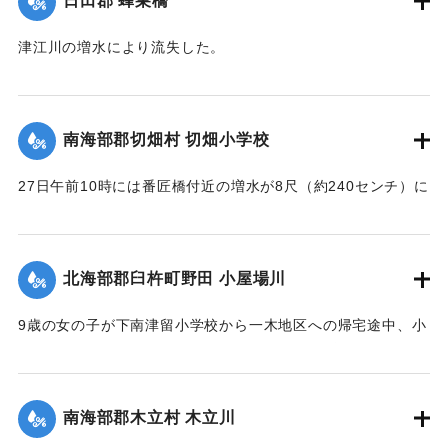
日田郡 蜂巣橋
津江川の増水により流失した。
【出典：大分新聞 1928年6月29日朝刊4面】
｜固有コード:
00330030
南海部郡切畑村 切畑小学校
27日午前10時には番匠橋付近の増水が8尺（約240センチ）に
達し、小学校前の道路は浸水3尺（約90センチ）におよび、人
馬の交通が途絶した。学校は休校になった。
【出典：大分新聞 1928年6月29日朝刊4面】
北海部郡臼杵町野田 小屋場川
｜固有コード:
00330031
9歳の女の子が下南津留小学校から一木地区への帰宅途中、小
屋場川の岸でいちごを採ろうとして連日の雨で増水した川に
流されたが、友達が助けを呼び1町半（約150メートル）ほど
下流ですくい上げ助けられた。
南海部郡木立村 木立川
【出典：大分新聞 1928年6月29日朝刊4面】