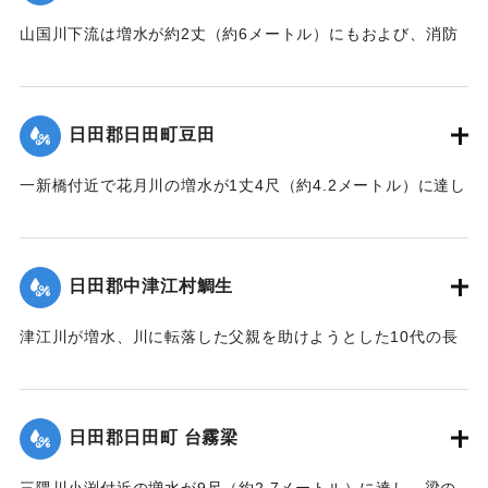
山国川下流は増水が約2丈（約6メートル）にもおよび、消防
組、青年団などが出動して警戒にあたっていたが、そのうち
小祝消防組員の40代の男性が流木に引っかかり重傷を負い生
命危篤の状態になった。
日田郡日田町豆田
【出典：大分新聞 1928年6月28日夕刊3面】
一新橋付近で花月川の増水が1丈4尺（約4.2メートル）に達し
｜固有コード:
00330017
て氾濫した。
【出典：大分新聞 1928年6月28日夕刊3面】
日田郡中津江村鯛生
｜固有コード:
00330018
津江川が増水、川に転落した父親を助けようとした10代の長
男が溺死した。父親は助かった。
【出典：大分新聞 1928年6月28日朝刊4面、29日朝刊4面】
日田郡日田町 台霧梁
｜固有コード:
00330010