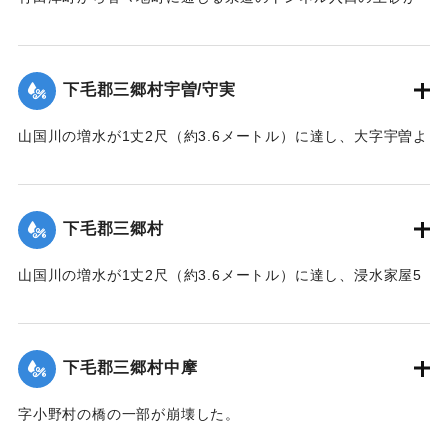
崩壊し、車馬の交通が途絶した。
【出典：大分新聞 1928年6月28日夕刊3面】
下毛郡三郷村宇曽/守実
｜固有コード:
00330014
山国川の増水が1丈2尺（約3.6メートル）に達し、大字宇曽よ
り温泉駅に通じる橋が一部流失した。
【出典：大分新聞 1928年6月28日夕刊3面】
下毛郡三郷村
｜固有コード:
00330005
山国川の増水が1丈2尺（約3.6メートル）に達し、浸水家屋5
戸の被害があった。
【出典：大分新聞 1928年6月28日夕刊3面】
下毛郡三郷村中摩
｜固有コード:
00330006
字小野村の橋の一部が崩壊した。