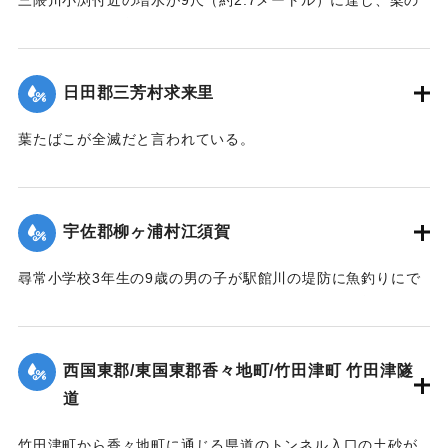
三隈川小渕付近の増水が9尺（約2.7メートル）に達し、梁の
一部が破損。生育期にある葉たばこに影響が出た。
【出典：大分新聞 1928年6月27日朝刊4面】
日田郡三芳村求来里
｜固有コード:
00330011
葉たばこが全滅だと言われている。
【出典：大分新聞 1928年6月27日朝刊4面】
｜固有コード:
00330012
宇佐郡柳ヶ浦村江須賀
尋常小学校3年生の9歳の男の子が駅館川の堤防に魚釣りにで
かけたまま行方不明になった。前日来の降雨により増水して
いたため川に流されたと見て捜索が行われた。27日正午ご
ろ、西国東郡臼野村尾鷲海岸で遺体が発見された。
西国東郡/東国東郡香々地町/竹田津町 竹田津隧
【出典：大分新聞 1928年6月27日朝刊4面、29日朝刊4面】
道
｜固有コード:
00330013
竹田津町から香々地町に通じる県道のトンネル入口の土砂が