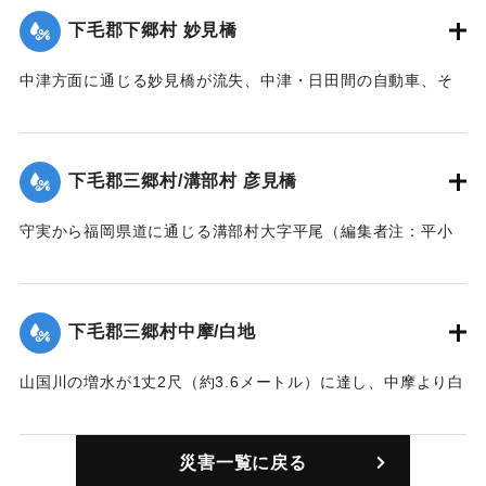
【出典：大分新聞 1928年6月28日夕刊3面】
下毛郡下郷村 妙見橋
｜固有コード:
00330001
中津方面に通じる妙見橋が流失、中津・日田間の自動車、そ
のほか車馬通行ができなくなった。
【出典：大分新聞 1928年6月28日朝刊4面】
下毛郡三郷村/溝部村 彦見橋
｜固有コード:
00330002
守実から福岡県道に通じる溝部村大字平尾（編集者注：平小
野の誤りか）に通じる橋が一部流失した。
【出典：大分新聞 1928年6月28日夕刊3面】
下毛郡三郷村中摩/白地
｜固有コード:
00330003
山国川の増水が1丈2尺（約3.6メートル）に達し、中摩より白
地駅に通じる橋が一部流失した。
【出典：大分新聞 1928年6月28日夕刊3面】
災害一覧に戻る