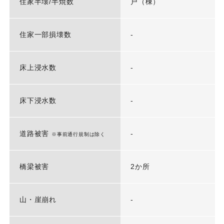
住家半壊/半焼数
戸（棟）
住家一部損壊数
-
床上浸水数
-
床下浸水数
-
道路被害
-
※事前通行規制は除く
橋梁被害
2か所
山・崖崩れ
-