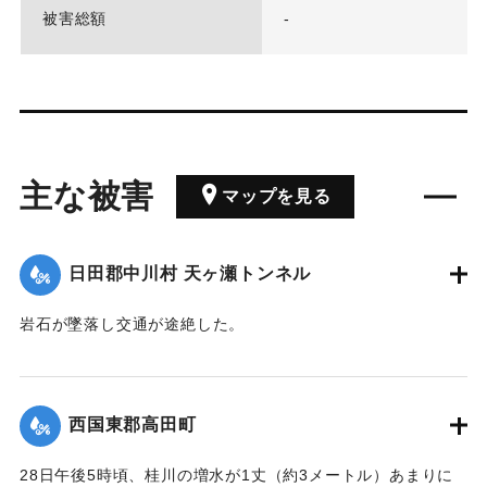
被害総額
-
主な被害
マップを見る
日田郡中川村 天ヶ瀬トンネル
岩石が墜落し交通が途絶した。
【出典：大分新聞 1928年6月30日朝刊4面】
｜固有コード:
00330039
西国東郡高田町
28日午後5時頃、桂川の増水が1丈（約3メートル）あまりに