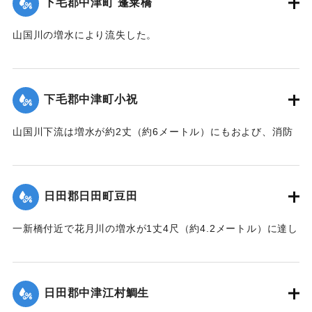
下毛郡中津町 蓬莱橋
｜固有コード:
00330015
山国川の増水により流失した。
【出典：大分新聞 1928年6月28日夕刊3面】
｜固有コード:
00330016
下毛郡中津町小祝
山国川下流は増水が約2丈（約6メートル）にもおよび、消防
組、青年団などが出動して警戒にあたっていたが、そのうち
小祝消防組員の40代の男性が流木に引っかかり重傷を負い生
命危篤の状態になった。
日田郡日田町豆田
【出典：大分新聞 1928年6月28日夕刊3面】
一新橋付近で花月川の増水が1丈4尺（約4.2メートル）に達し
｜固有コード:
00330017
て氾濫した。
【出典：大分新聞 1928年6月28日夕刊3面】
日田郡中津江村鯛生
｜固有コード:
00330018