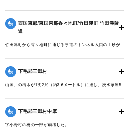
かけたまま行方不明になった。前日来の降雨により増水して
いたため川に流されたと見て捜索が行われた。27日正午ご
ろ、西国東郡臼野村尾鷲海岸で遺体が発見された。
西国東郡/東国東郡香々地町/竹田津町 竹田津隧
【出典：大分新聞 1928年6月27日朝刊4面、29日朝刊4面】
道
｜固有コード:
00330013
竹田津町から香々地町に通じる県道のトンネル入口の土砂が
崩壊し、車馬の交通が途絶した。
【出典：大分新聞 1928年6月28日夕刊3面】
下毛郡三郷村
｜固有コード:
00330014
山国川の増水が1丈2尺（約3.6メートル）に達し、浸水家屋5
戸の被害があった。
【出典：大分新聞 1928年6月28日夕刊3面】
下毛郡三郷村中摩
｜固有コード:
00330006
字小野村の橋の一部が崩壊した。