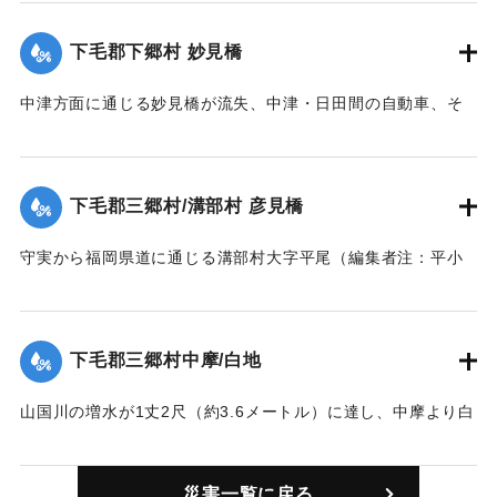
流失した。
【出典：大分新聞 1928年6月28日夕刊3面】
下毛郡下郷村 妙見橋
｜固有コード:
00330001
中津方面に通じる妙見橋が流失、中津・日田間の自動車、そ
のほか車馬通行ができなくなった。
【出典：大分新聞 1928年6月28日朝刊4面】
下毛郡三郷村/溝部村 彦見橋
｜固有コード:
00330002
守実から福岡県道に通じる溝部村大字平尾（編集者注：平小
野の誤りか）に通じる橋が一部流失した。
【出典：大分新聞 1928年6月28日夕刊3面】
下毛郡三郷村中摩/白地
｜固有コード:
00330003
山国川の増水が1丈2尺（約3.6メートル）に達し、中摩より白
地駅に通じる橋が一部流失した。
【出典：大分新聞 1928年6月28日夕刊3面】
災害一覧に戻る