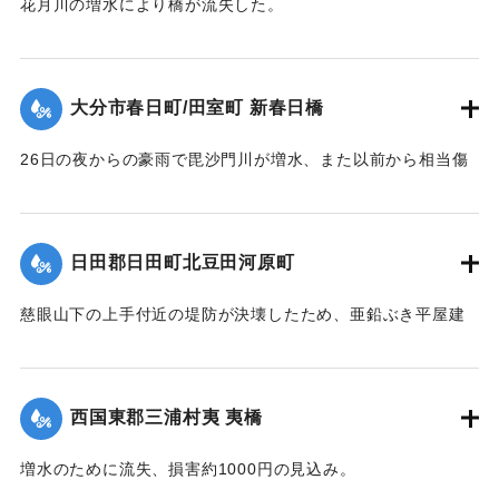
花月川の増水により橋が流失した。
【出典：大分新聞 1928年6月28日夕刊3面】
｜固有コード:
00330025
大分市春日町/田室町 新春日橋
26日の夜からの豪雨で毘沙門川が増水、また以前から相当傷
んでいたために、橋が流失した。
【出典：大分新聞 1928年6月28日夕刊3面】
日田郡日田町北豆田河原町
｜固有コード:
00330026
慈眼山下の上手付近の堤防が決壊したため、亜鉛ぶき平屋建
ての家、1棟が流失し、一帯はほとんど全戸浸水した。
【出典：大分新聞 1928年6月28日朝刊4面、29日朝刊4面】
西国東郡三浦村夷 夷橋
｜固有コード:
00330027
増水のために流失、損害約1000円の見込み。