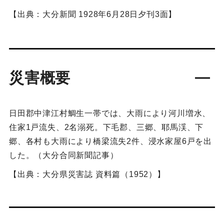
【出典：大分新聞 1928年6月28日夕刊3面】
災害概要
日田郡中津江村鯛生一帯では、大雨により河川増水、
住家1戸流失、2名溺死。下毛郡、三郷、耶馬渓、下
郷、各村も大雨により橋梁流失2件、浸水家屋6戸を出
した。（大分合同新聞記事）
【出典：大分県災害誌 資料篇（1952）】