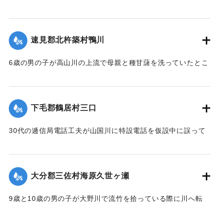
達し、桂橋下流域の家屋170戸あまりが浸水した。
【出典：大分新聞 1928年6月30日朝刊9面】
速見郡北杵築村鴨川
｜固有コード:
00330040
6歳の男の子が高山川の上流で母親と種甘藷を洗っていたとこ
ろ誤って川に転落死、約1町ながされ死亡した。
【出典：大分新聞 1928年6月30日朝刊9面】
下毛郡鶴居村三口
｜固有コード:
00330041
30代の逓信局電話工夫が山国川に特設電話を仮設中に誤って
川にすべりこみ行方不明になった。
【出典：大分新聞 1928年6月29日朝刊4面】
大分郡三佐村海原久世ヶ瀬
｜固有コード:
00330034
9歳と10歳の男の子が大野川で流竹を拾っている際に川へ転
落、40～50間（約72～90メートル）を押し流されたところ渡