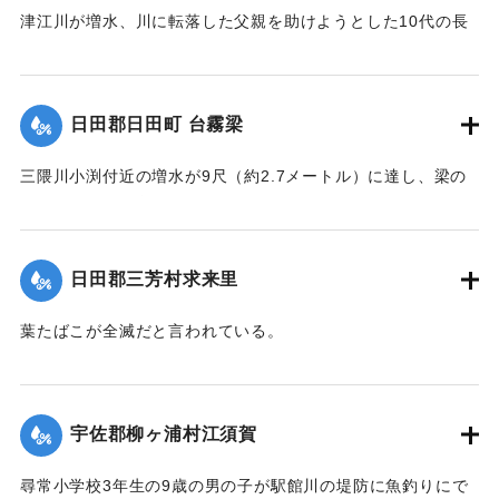
津江川が増水、川に転落した父親を助けようとした10代の長
男が溺死した。父親は助かった。
【出典：大分新聞 1928年6月28日朝刊4面、29日朝刊4面】
日田郡日田町 台霧梁
｜固有コード:
00330010
三隈川小渕付近の増水が9尺（約2.7メートル）に達し、梁の
一部が破損。生育期にある葉たばこに影響が出た。
【出典：大分新聞 1928年6月27日朝刊4面】
日田郡三芳村求来里
｜固有コード:
00330011
葉たばこが全滅だと言われている。
【出典：大分新聞 1928年6月27日朝刊4面】
｜固有コード:
00330012
宇佐郡柳ヶ浦村江須賀
尋常小学校3年生の9歳の男の子が駅館川の堤防に魚釣りにで