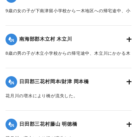
｜固有コード:
00330031
9歳の女の子が下南津留小学校から一木地区への帰宅途中、小
屋場川の岸でいちごを採ろうとして連日の雨で増水した川に
流されたが、友達が助けを呼び1町半（約150メートル）ほど
下流ですくい上げ助けられた。
南海部郡木立村 木立川
【出典：大分新聞 1928年6月29日朝刊4面】
8歳の男の子が木立小学校からの帰宅途中、木立川にかかる木
｜固有コード:
00330032
橋を通過する際に川に転落、約5町半の下流で救助されたが死
亡した。
【出典：大分新聞 1928年6月29日朝刊4面】
日田郡三花村岡本/財津 岡本橋
｜固有コード:
00330033
花月川の増水により橋が流失した。
【出典：大分新聞 1928年6月28日夕刊3面】
｜固有コード:
00330024
日田郡三花村藤山 明徳橋