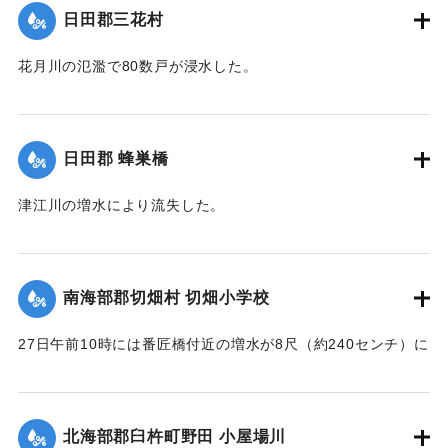
｜固有コード:
00330038
日田郡三花村
花月川の氾濫で80数戸が浸水した。
【出典：大分新聞 1928年6月29日朝刊4面】
｜固有コード:
00330029
日田郡 蜂巣橋
津江川の増水により流失した。
【出典：大分新聞 1928年6月29日朝刊4面】
｜固有コード:
00330030
南海部郡切畑村 切畑小学校
27日午前10時には番匠橋付近の増水が8尺（約240センチ）に
達し、小学校前の道路は浸水3尺（約90センチ）におよび、人
馬の交通が途絶した。学校は休校になった。
【出典：大分新聞 1928年6月29日朝刊4面】
北海部郡臼杵町野田 小屋場川