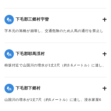
【出典：大分新聞 1928年6月28日夕刊3面】
｜固有コード:
00330007
下毛郡三郷村宇曽
字木元の旭橋が崩壊し、交通危険のため人馬の通行を禁止し
た。
【出典：大分新聞 1928年6月28日夕刊3面】
下毛郡耶馬渓村
｜固有コード:
00330008
柿坂付近で山国川の増水が1丈2尺（約3.6メートル）に達し、
数戸の家屋が浸水した。
【出典：大分新聞 1928年6月28日夕刊3面】
下毛郡下郷村
｜固有コード:
00330009
山国川の増水が1丈7尺（約5メートル）に達し、浸水家屋6
戸、倒壊1戸の被害が出た。また島から字元組に通じる土橋も