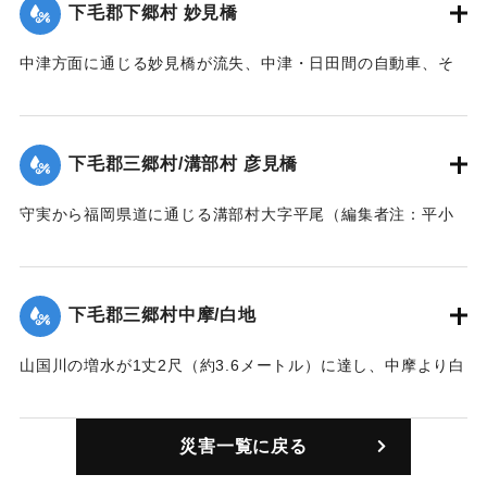
【出典：大分新聞 1928年6月28日夕刊3面】
下毛郡下郷村 妙見橋
｜固有コード:
00330001
中津方面に通じる妙見橋が流失、中津・日田間の自動車、そ
のほか車馬通行ができなくなった。
【出典：大分新聞 1928年6月28日朝刊4面】
下毛郡三郷村/溝部村 彦見橋
｜固有コード:
00330002
守実から福岡県道に通じる溝部村大字平尾（編集者注：平小
野の誤りか）に通じる橋が一部流失した。
【出典：大分新聞 1928年6月28日夕刊3面】
下毛郡三郷村中摩/白地
｜固有コード:
00330003
山国川の増水が1丈2尺（約3.6メートル）に達し、中摩より白
地駅に通じる橋が一部流失した。
【出典：大分新聞 1928年6月28日夕刊3面】
災害一覧に戻る
｜固有コード:
00330004