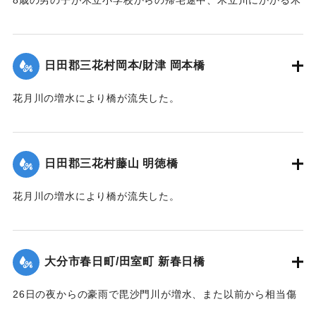
8歳の男の子が木立小学校からの帰宅途中、木立川にかかる木
｜固有コード:
00330032
橋を通過する際に川に転落、約5町半の下流で救助されたが死
亡した。
【出典：大分新聞 1928年6月29日朝刊4面】
日田郡三花村岡本/財津 岡本橋
｜固有コード:
00330033
花月川の増水により橋が流失した。
【出典：大分新聞 1928年6月28日夕刊3面】
｜固有コード:
00330024
日田郡三花村藤山 明徳橋
花月川の増水により橋が流失した。
【出典：大分新聞 1928年6月28日夕刊3面】
｜固有コード:
00330025
大分市春日町/田室町 新春日橋
26日の夜からの豪雨で毘沙門川が増水、また以前から相当傷
んでいたために、橋が流失した。