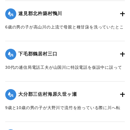
【出典：大分新聞 1928年6月30日朝刊9面】
速見郡北杵築村鴨川
｜固有コード:
00330040
6歳の男の子が高山川の上流で母親と種甘藷を洗っていたとこ
ろ誤って川に転落死、約1町ながされ死亡した。
【出典：大分新聞 1928年6月30日朝刊9面】
下毛郡鶴居村三口
｜固有コード:
00330041
30代の逓信局電話工夫が山国川に特設電話を仮設中に誤って
川にすべりこみ行方不明になった。
【出典：大分新聞 1928年6月29日朝刊4面】
大分郡三佐村海原久世ヶ瀬
｜固有コード:
00330034
9歳と10歳の男の子が大野川で流竹を拾っている際に川へ転
落、40～50間（約72～90メートル）を押し流されたところ渡
し船に助けられ一命をとりとめた。