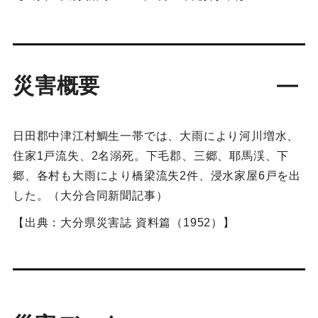
災害概要
日田郡中津江村鯛生一帯では、大雨により河川増水、
住家1戸流失、2名溺死。下毛郡、三郷、耶馬渓、下
郷、各村も大雨により橋梁流失2件、浸水家屋6戸を出
した。（大分合同新聞記事）
【出典：大分県災害誌 資料篇（1952）】