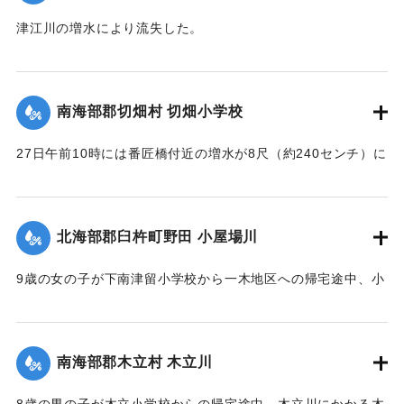
津江川の増水により流失した。
【出典：大分新聞 1928年6月29日朝刊4面】
｜固有コード:
00330030
南海部郡切畑村 切畑小学校
27日午前10時には番匠橋付近の増水が8尺（約240センチ）に
達し、小学校前の道路は浸水3尺（約90センチ）におよび、人
馬の交通が途絶した。学校は休校になった。
【出典：大分新聞 1928年6月29日朝刊4面】
北海部郡臼杵町野田 小屋場川
｜固有コード:
00330031
9歳の女の子が下南津留小学校から一木地区への帰宅途中、小
屋場川の岸でいちごを採ろうとして連日の雨で増水した川に
流されたが、友達が助けを呼び1町半（約150メートル）ほど
下流ですくい上げ助けられた。
南海部郡木立村 木立川
【出典：大分新聞 1928年6月29日朝刊4面】