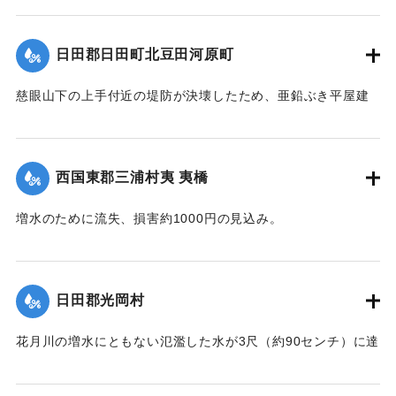
【出典：大分新聞 1928年6月28日夕刊3面】
日田郡日田町北豆田河原町
｜固有コード:
00330026
慈眼山下の上手付近の堤防が決壊したため、亜鉛ぶき平屋建
ての家、1棟が流失し、一帯はほとんど全戸浸水した。
【出典：大分新聞 1928年6月28日朝刊4面、29日朝刊4面】
西国東郡三浦村夷 夷橋
｜固有コード:
00330027
増水のために流失、損害約1000円の見込み。
【出典：大分新聞 1928年6月28日朝刊4面】
｜固有コード:
00330028
日田郡光岡村
花月川の増水にともない氾濫した水が3尺（約90センチ）に達
し、付近は30数戸浸水した。
【出典：大分新聞 1928年6月28日夕刊3面、29日朝刊4面】