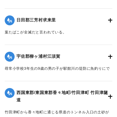
一部が破損。生育期にある葉たばこに影響が出た。
【出典：大分新聞 1928年6月27日朝刊4面】
日田郡三芳村求来里
｜固有コード:
00330011
葉たばこが全滅だと言われている。
【出典：大分新聞 1928年6月27日朝刊4面】
｜固有コード:
00330012
宇佐郡柳ヶ浦村江須賀
尋常小学校3年生の9歳の男の子が駅館川の堤防に魚釣りにで
かけたまま行方不明になった。前日来の降雨により増水して
いたため川に流されたと見て捜索が行われた。27日正午ご
ろ、西国東郡臼野村尾鷲海岸で遺体が発見された。
西国東郡/東国東郡香々地町/竹田津町 竹田津隧
【出典：大分新聞 1928年6月27日朝刊4面、29日朝刊4面】
道
｜固有コード:
00330013
竹田津町から香々地町に通じる県道のトンネル入口の土砂が