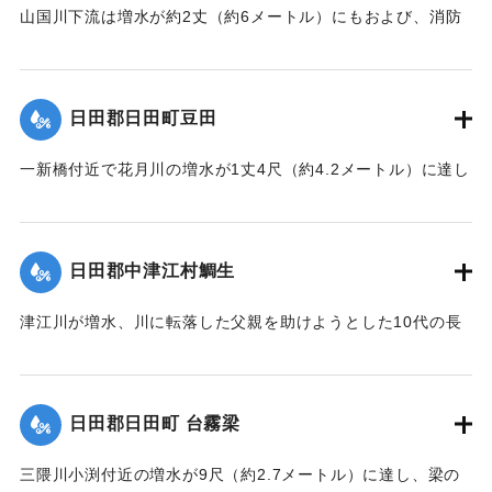
山国川下流は増水が約2丈（約6メートル）にもおよび、消防
組、青年団などが出動して警戒にあたっていたが、そのうち
小祝消防組員の40代の男性が流木に引っかかり重傷を負い生
命危篤の状態になった。
日田郡日田町豆田
【出典：大分新聞 1928年6月28日夕刊3面】
一新橋付近で花月川の増水が1丈4尺（約4.2メートル）に達し
｜固有コード:
00330017
て氾濫した。
【出典：大分新聞 1928年6月28日夕刊3面】
日田郡中津江村鯛生
｜固有コード:
00330018
津江川が増水、川に転落した父親を助けようとした10代の長
男が溺死した。父親は助かった。
【出典：大分新聞 1928年6月28日朝刊4面、29日朝刊4面】
日田郡日田町 台霧梁
｜固有コード:
00330010
三隈川小渕付近の増水が9尺（約2.7メートル）に達し、梁の