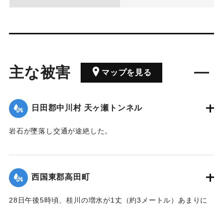
主な被害
マップを見る
日田郡中川村 天ヶ瀬トンネル
岩石が墜落し交通が途絶した。
【出典：大分新聞 1928年6月30日朝刊4面】
｜固有コード:
00330039
西国東郡高田町
28日午後5時頃、桂川の増水が1丈（約3メートル）あまりに
達し、桂橋下流域の家屋170戸あまりが浸水した。