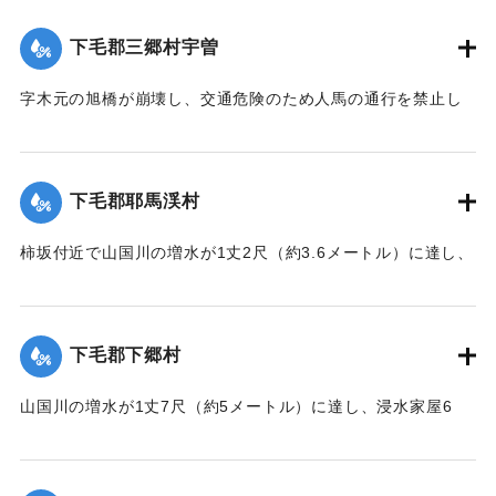
｜固有コード:
00330007
下毛郡三郷村宇曽
字木元の旭橋が崩壊し、交通危険のため人馬の通行を禁止し
た。
【出典：大分新聞 1928年6月28日夕刊3面】
下毛郡耶馬渓村
｜固有コード:
00330008
柿坂付近で山国川の増水が1丈2尺（約3.6メートル）に達し、
数戸の家屋が浸水した。
【出典：大分新聞 1928年6月28日夕刊3面】
下毛郡下郷村
｜固有コード:
00330009
山国川の増水が1丈7尺（約5メートル）に達し、浸水家屋6
戸、倒壊1戸の被害が出た。また島から字元組に通じる土橋も
流失した。