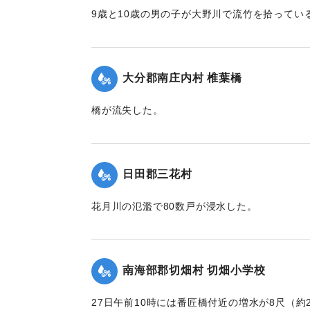
9歳と10歳の男の子が大野川で流竹を拾っている
（約72～90メートル）を押し流されたところ
とめた。
【出典：大分新聞 1928年6月29日朝刊4面】
大分郡南庄内村 椎葉橋
｜固有コード:
00330035
橋が流失した。
【出典：大分新聞 1928年6月30日朝刊4面】
｜固有コード:
00330037
日田郡三花村
花月川の氾濫で80数戸が浸水した。
【出典：大分新聞 1928年6月29日朝刊4面】
｜固有コード:
00330029
南海部郡切畑村 切畑小学校
27日午前10時には番匠橋付近の増水が8尺（約