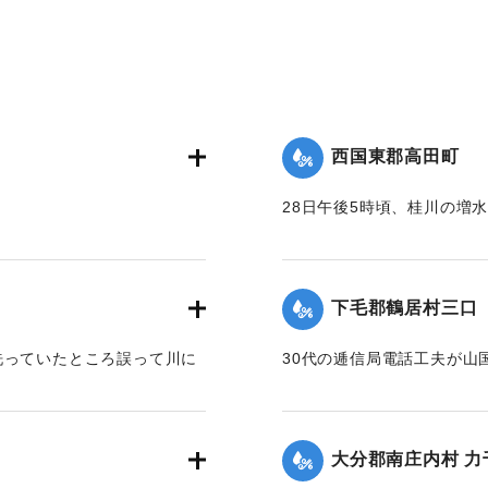
西国東郡高田町
28日午後5時頃、桂川の増
域の家屋170戸あまりが浸
【出典：大分新聞 1928年6
下毛郡鶴居村三口
｜固有コード:
00330040
洗っていたところ誤って川に
30代の逓信局電話工夫が山
み行方不明になった。
【出典：大分新聞 1928年6
大分郡南庄内村 力
｜固有コード:
00330034