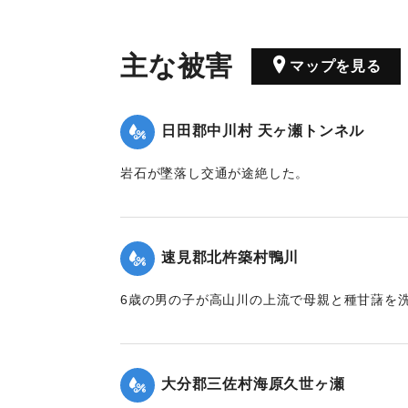
主な被害
マップを見る
日田郡中川村 天ヶ瀬トンネル
岩石が墜落し交通が途絶した。
【出典：大分新聞 1928年6月30日朝刊4面】
｜固有コード:
00330039
速見郡北杵築村鴨川
6歳の男の子が高山川の上流で母親と種甘藷を
転落死、約1町ながされ死亡した。
【出典：大分新聞 1928年6月30日朝刊9面】
大分郡三佐村海原久世ヶ瀬
｜固有コード:
00330041