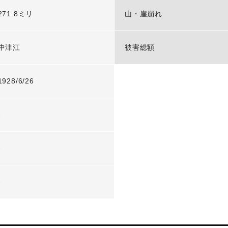
271.8ミリ
山・崖崩れ
中津江
被害総額
1928/6/26
-
-
-