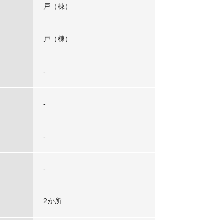
戸（棟）
戸（棟）
-
-
-
-
2か所