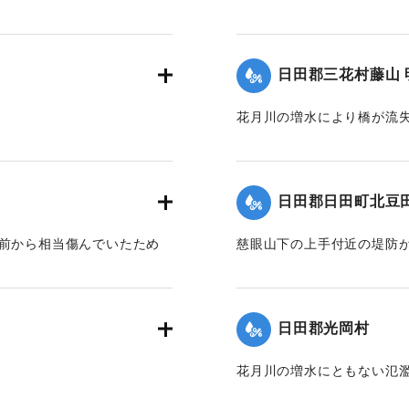
人馬の交通が途絶した。学校
いちごを採ろうとして連日
び1町半（約150メートル
【出典：大分新聞 1928年6
日田郡三花村藤山 
｜固有コード:
00330032
花月川の増水により橋が流
【出典：大分新聞 1928年6
｜固有コード:
00330025
日田郡日田町北豆
以前から相当傷んでいたため
慈眼山下の上手付近の堤防
流失し、一帯はほとんど全
【出典：大分新聞 1928年6
日田郡光岡村
｜固有コード:
00330027
花月川の増水にともない氾濫
数戸浸水した。