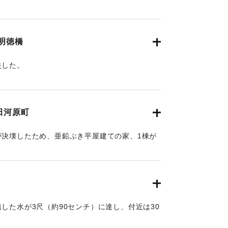
の雨で増水した川に流されたが、友達が助けを呼
）ほど下流ですくい上げ助けられた。
月29日朝刊4面】
明徳橋
失した。
月28日夕刊3面】
田河原町
が決壊したため、亜鉛ぶき平屋建ての家、1棟が
戸浸水した。
月28日朝刊4面、29日朝刊4面】
した水が3尺（約90センチ）に達し、付近は30