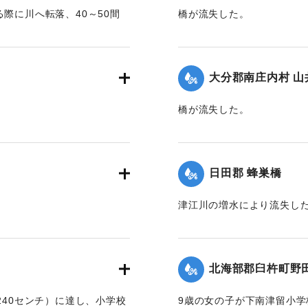
際に川へ転落、40～50間
橋が流失した。
渡し船に助けられ一命をとり
【出典：大分新聞 1928年6
｜固有コード:
00330036
大分郡南庄内村 山
橋が流失した。
【出典：大分新聞 1928年6
｜固有コード:
00330038
日田郡 蜂巣橋
津江川の増水により流失し
【出典：大分新聞 1928年6
｜固有コード:
00330030
北海部郡臼杵町野田
240センチ）に達し、小学校
9歳の女の子が下南津留小