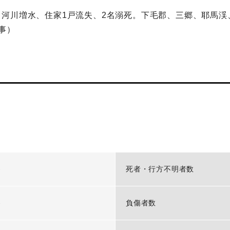
河川増水、住家1戸流失、2名溺死。下毛郡、三郷、耶馬渓
事）
-
死者・行方不明者数
-
負傷者数