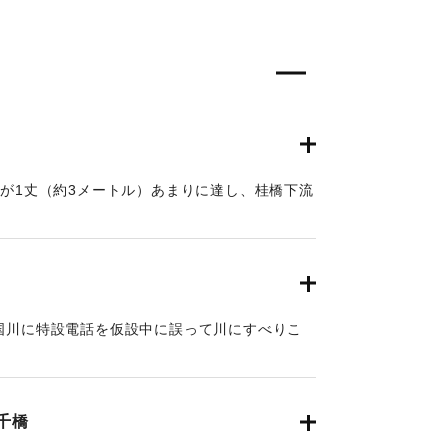
水が1丈（約3メートル）あまりに達し、桂橋下流
水した。
月30日朝刊9面】
国川に特設電話を仮設中に誤って川にすべりこ
月29日朝刊4面】
千橋