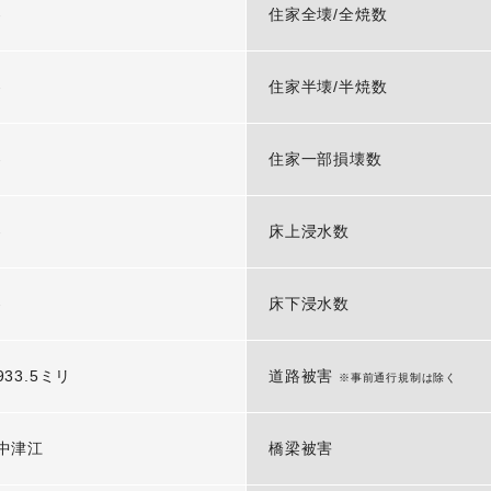
-
住家全壊/全焼数
-
住家半壊/半焼数
-
住家一部損壊数
-
床上浸水数
-
床下浸水数
933.5ミリ
道路被害
※事前通行規制は除く
中津江
橋梁被害