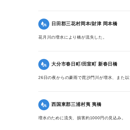
前の道路は浸水3尺（約90センチ）におよび、
は休校になった。
【出典：大分新聞 1928年6月29日朝刊4面】
日田郡三花村岡本/財津 岡本橋
｜固有コード:
00330031
花月川の増水により橋が流失した。
【出典：大分新聞 1928年6月28日夕刊3面】
｜固有コード:
00330024
大分市春日町/田室町 新春日橋
26日の夜からの豪雨で毘沙門川が増水、また
に、橋が流失した。
【出典：大分新聞 1928年6月28日夕刊3面】
西国東郡三浦村夷 夷橋
｜固有コード:
00330026
増水のために流失、損害約1000円の見込み。
【出典：大分新聞 1928年6月28日朝刊4面】