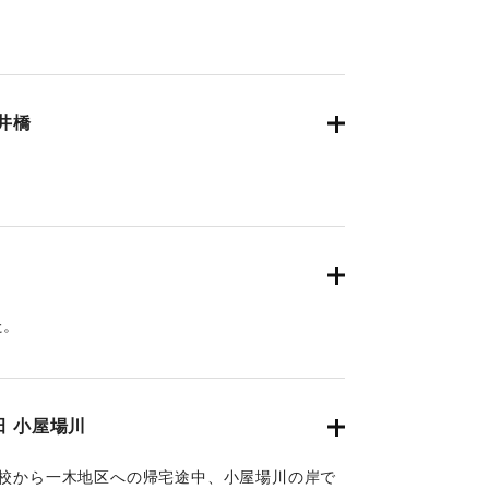
月30日朝刊4面】
井橋
月30日朝刊4面】
た。
月29日朝刊4面】
 小屋場川
学校から一木地区への帰宅途中、小屋場川の岸で