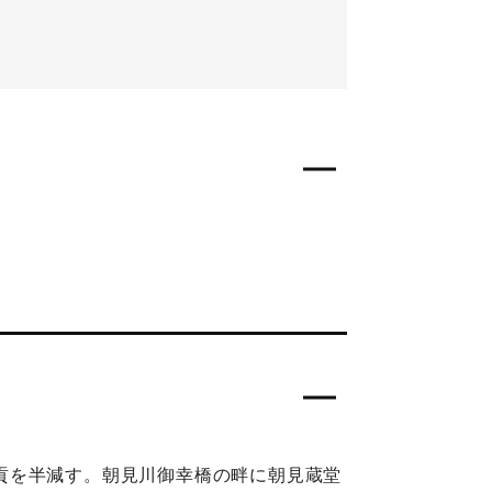
貢を半減す。朝見川御幸橋の畔に朝見蔵堂