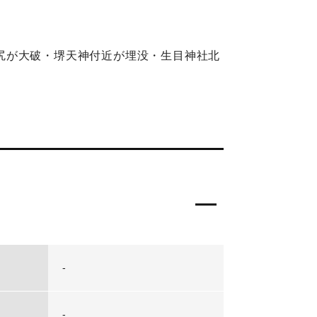
尻が大破・堺天神付近が埋没・生目神社北
-
-