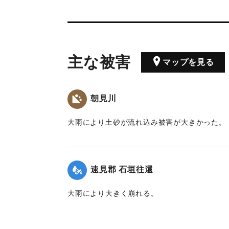
主な被害
マップを見る
朝見川
大雨により土砂が流れ込み被害が大きかった。
｜固有コード:
00201015
速見郡 石垣往還
大雨により大きく崩れる。
｜固有コード:
00201011