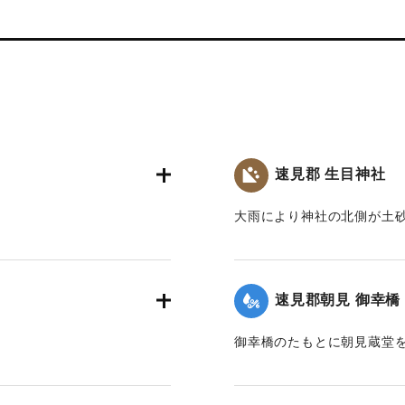
速見郡 生目神社
大雨により神社の北側が土
｜固有コード:
00201010
速見郡朝見 御幸橋
御幸橋のたもとに朝見蔵堂
｜固有コード:
00201012