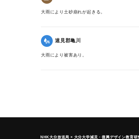
大雨により土砂崩れが起きる。
｜固有コード:
00201001
速見郡亀川
大雨により被害あり。
｜固有コード:
00201003
NHK大分放送局 × 大分大学減災
・
復興デザイン教育研究