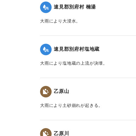
速見郡別府村 楠湯
大雨により大浸水。
｜固有コード:
00201013
速見郡別府村塩地蔵
大雨により塩地蔵の上流が決壊。
｜固有コード:
00201006
乙原山
大雨により土砂崩れが起きる。
｜固有コード:
00201008
乙原川