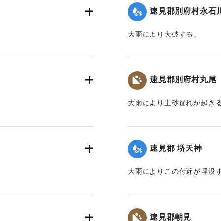
速見郡別府村永石
大雨により大破する。
｜固有コード:
00201005
速見郡別府村丸尾
大雨により土砂崩れが起き
｜固有コード:
00201007
速見郡 堺天神
大雨によりこの付近が埋没
｜固有コード:
00201009
速見郡朝見