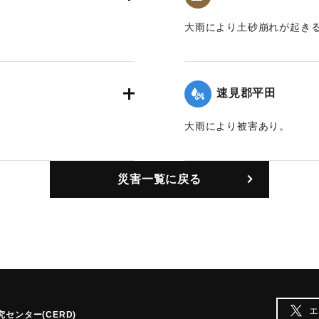
大雨により土砂崩れが起き
｜固有コード:
00201002
速見郡平田
大雨により被害あり。
｜固有コード:
00201004
災害一覧に戻る
エ
センター(CERD)