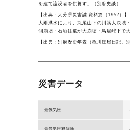
を建て流没者を供養す。（別府史談）
【出典：大分県災害誌 資料篇（1952）】
大雨洪水により、丸尾山下の川筋大決壊
側崩壊・石垣往還が大崩壊・鳥居峠下で
【出典：別府歴史年表（亀川庄屋日記、
災害データ
最低気圧
最低気圧観測地