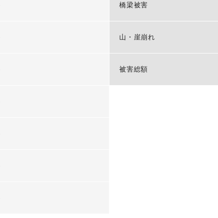
-
橋梁被害
-
山・崖崩れ
-
被害総額
-
-
-
-