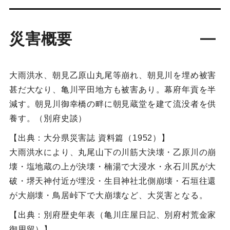
災害概要
大雨洪水、朝見乙原山丸尾等崩れ、朝見川を埋め被害
甚だ大なり、亀川平田地方も被害あり。幕府年貢を半
減す。朝見川御幸橋の畔に朝見蔵堂を建て流没者を供
養す。（別府史談）
【出典：大分県災害誌 資料篇（1952）】
大雨洪水により、丸尾山下の川筋大決壊・乙原川の崩
壊・塩地蔵の上が決壊・楠湯で大浸水・永石川尻が大
破・堺天神付近が埋没・生目神社北側崩壊・石垣往還
が大崩壊・鳥居峠下で大崩壊など、大災害となる。
【出典：別府歴史年表（亀川庄屋日記、別府村荒金家
御用留）】