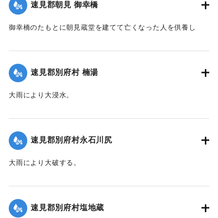
速見郡朝見 御幸橋
御幸橋のたもとに朝見蔵堂を建てて亡くなった人を供養し
た。
｜固有コード:
00201012
速見郡別府村 楠湯
大雨により大浸水。
｜固有コード:
00201013
速見郡別府村永石川尻
大雨により大破する。
｜固有コード:
00201005
速見郡別府村塩地蔵