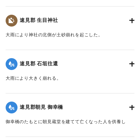
｜固有コード:
00201015
速見郡 生目神社
大雨により神社の北側が土砂崩れを起こした。
｜固有コード:
00201010
速見郡 石垣往還
大雨により大きく崩れる。
｜固有コード:
00201011
速見郡朝見 御幸橋
御幸橋のたもとに朝見蔵堂を建てて亡くなった人を供養し
た。