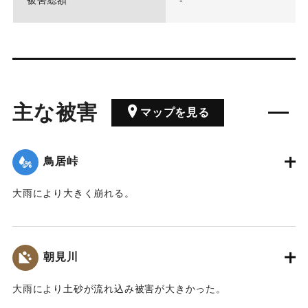
被害総額
-
主な被害
マップを見る
鳥居峠
大雨により大きく崩れる。
｜固有コード:
00201014
朝見川
大雨により土砂が流れ込み被害が大きかった。