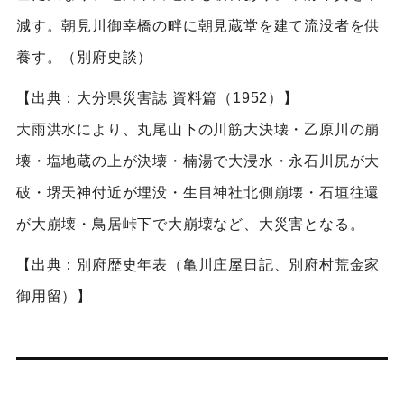
減す。朝見川御幸橋の畔に朝見蔵堂を建て流没者を供
養す。（別府史談）
【出典：大分県災害誌 資料篇（1952）】
大雨洪水により、丸尾山下の川筋大決壊・乙原川の崩
壊・塩地蔵の上が決壊・楠湯で大浸水・永石川尻が大
破・堺天神付近が埋没・生目神社北側崩壊・石垣往還
が大崩壊・鳥居峠下で大崩壊など、大災害となる。
【出典：別府歴史年表（亀川庄屋日記、別府村荒金家
御用留）】