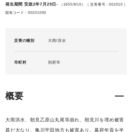
発生期間 安政2年7月29日-
（1855/9/10）
｜災害番号：002010｜
固有コード：00201000
災害の種別
大雨
洪水
市町村
別府市
概要
大雨洪水、朝見乙原山丸尾等崩れ、朝見川を埋め被害
甚だ大なり、亀川平田地方も被害あり。幕府年貢を半