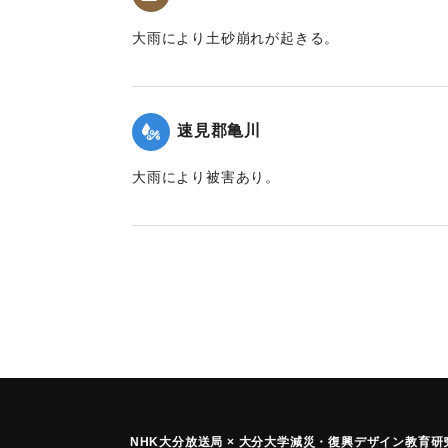
大雨により土砂崩れが起きる。
｜固有コード:
00201001
速見郡亀川
大雨により被害あり。
｜固有コード:
00201003
NHK大分放送局 × 大分大学減災
・
復興デザイン教育研究