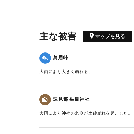
主な被害
マップを見る
鳥居峠
大雨により大きく崩れる。
｜固有コード:
00201014
速見郡 生目神社
大雨により神社の北側が土砂崩れを起こした。
｜固有コード:
00201010