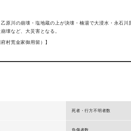
・乙原川の崩壊・塩地蔵の上が決壊・楠湯で大浸水・永石川
大崩壊など、大災害となる。
別府村荒金家御用留）】
-
死者・行方不明者数
-
負傷者数