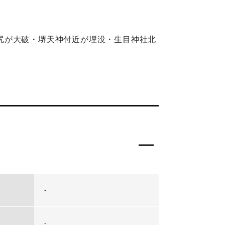
尻が大破・堺天神付近が埋没・生目神社北
-
-