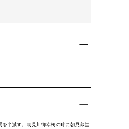
貢を半減す。朝見川御幸橋の畔に朝見蔵堂