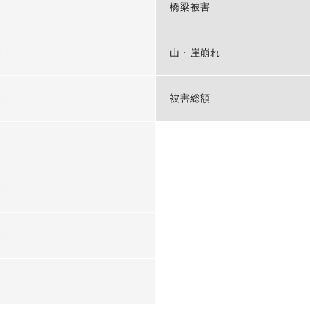
-
橋梁被害
-
山・崖崩れ
-
被害総額
-
-
-
-