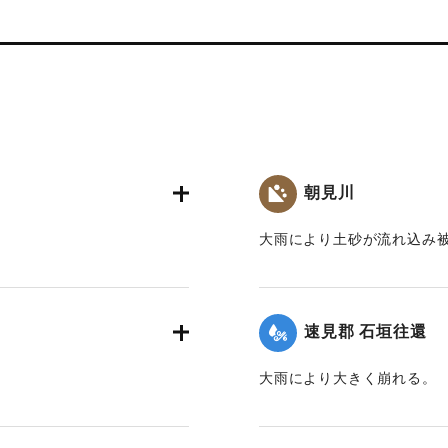
朝見川
大雨により土砂が流れ込み
｜固有コード:
00201015
速見郡 石垣往還
大雨により大きく崩れる。
｜固有コード:
00201011