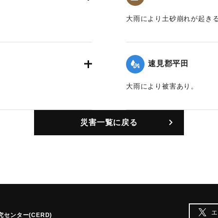
大雨により土砂崩れが起き
｜固有コード:
00201002
速見郡平田
大雨により被害あり。
｜固有コード:
00201004
災害一覧に戻る
エ
センター(CERD)