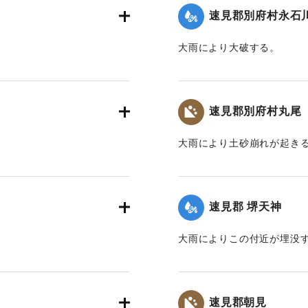
速見郡別府村永石
大雨により大破する。
｜固有コード:
00201005
速見郡別府村丸尾
大雨により土砂崩れが起き
｜固有コード:
00201007
速見郡 堺天神
大雨によりこの付近が埋没
｜固有コード:
00201009
速見郡朝見