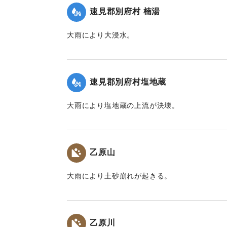
速見郡別府村 楠湯
大雨により大浸水。
｜固有コード:
00201013
速見郡別府村塩地蔵
大雨により塩地蔵の上流が決壊。
｜固有コード:
00201006
乙原山
大雨により土砂崩れが起きる。
｜固有コード:
00201008
乙原川