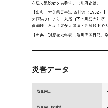
を建て流没者を供養す。（別府史談）
【出典：大分県災害誌 資料篇（1952）】
大雨洪水により、丸尾山下の川筋大決壊
側崩壊・石垣往還が大崩壊・鳥居峠下で
【出典：別府歴史年表（亀川庄屋日記、
災害データ
最低気圧
最低気圧観測地