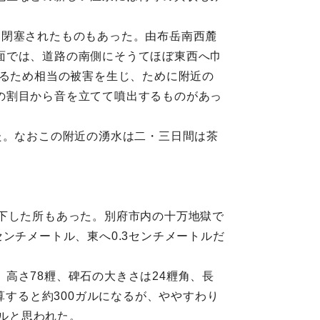
く閉塞されたものもあった。由布岳南西麓
面では、道路の南側にそうてほぼ東西へ巾
いるため相当の被害を生じ、ために附近の
の割目から音を立てて噴出するものがあっ
た。なおこの附近の湧水は二・三日間は茶
下した所もあった。別府市内の十万地獄で
ンチメートル、東へ0.3センチメートルだ
高さ78糎、碑石の大きさは24糎角、長
算すると約300ガルになるが、ややすわり
ガルと思われた。