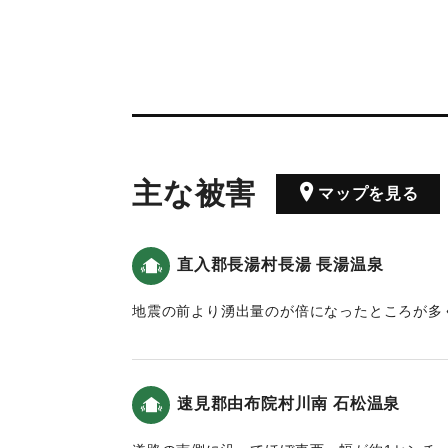
主な被害
マップを見る
直入郡長湯村長湯 長湯温泉
地震の前より湧出量のが倍になったところが多
た。付近の湧水は2〜3日間は茶色に変色してい
｜固有コード:
00488013
速見郡由布院村川南 石松温泉