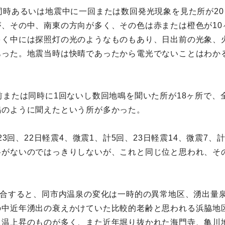
同時あるいは地震中に一回または数回発光現象を見た所が20
、その中、南東の方向が多く、その色は赤または橙色が10
多く中には探照灯の光のようなものもあり、日出前の光象、
った。地震当時は快晴であったから電光でないことはわかる
前または同時に1回ないし数回地鳴を聞いた所が18ヶ所で、
鳴のように聞えたという所が多かった。
23回、22日軽震4、微震1、計5回、23日軽震14、微震7、
料がないのではっきりしないが、これと同じ位と思われ、そ
綜合すると、同市内温泉の変化は一時的の異常地区、湧出量
の中近年湧出の衰えかけていた比較的老齢と思われる浜脇地
泉温上昇のものが多く、また近年堀り抜かれた海門寺、亀川