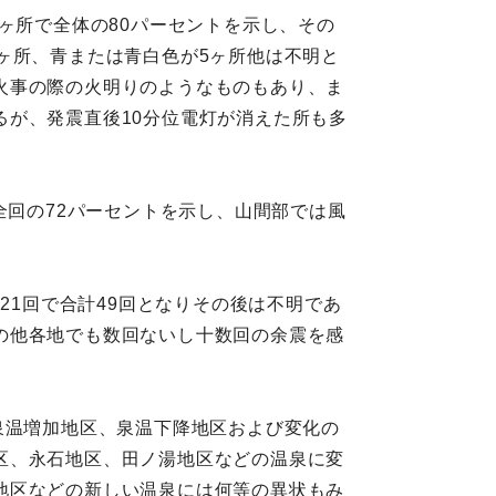
ヶ所で全体の80パーセントを示し、その
ヶ所、青または青白色が5ヶ所他は不明と
火事の際の火明りのようなものもあり、ま
が、発震直後10分位電灯が消えた所も多
全回の72パーセントを示し、山間部では風
計21回で合計49回となりその後は不明であ
の他各地でも数回ないし十数回の余震を感
泉温増加地区、泉温下降地区および変化の
区、永石地区、田ノ湯地区などの温泉に変
地区などの新しい温泉には何等の異状もみ