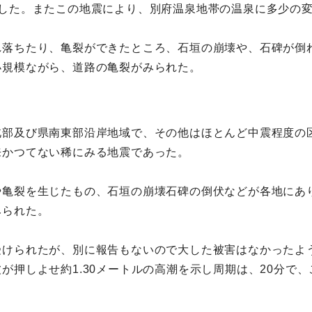
わした。またこの地震により、別府温泉地帯の温泉に多少の
れ落ちたり、亀裂ができたところ、石垣の崩壊や、石碑が倒
小規模ながら、道路の亀裂がみられた。
北部及び県南東部沿岸地域で、その他はほとんど中震程度の
来かつてない稀にみる地震であった。
や亀裂を生じたもの、石垣の崩壊石碑の倒伏などが各地にあ
みられた。
受けられたが、別に報告もないので大した被害はなかったよ
が押しよせ約1.30メートルの高潮を示し周期は、20分で