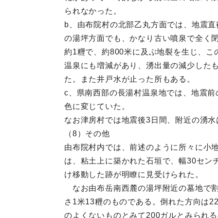
られなかった。
b、由布院村の北部乙丸方面では、地震
の湯坪方面でも、かなり古い噴泉で全く
約1糎で、約800米に及ぶ地裂を生じ、
温泉にも増減があり、湧出量の減少した
た。また井戸水が止った所もある。
c、県南西部の長湯村温泉地では、地震前
色に変じていた。
なお津房村では地震後3日間、附近の湧
（8）その他
由布院村内では、前述のように所々に小地
は、粘土上に築かれた石垣で、幅30セン
け移動した跡が明瞭に見受けられた。
なお由布岳南西麓の湯坪附近の墓地で割に
さ1米13糎のものである。倒れた方向は2
のよくないものとみて200ガルとみられる