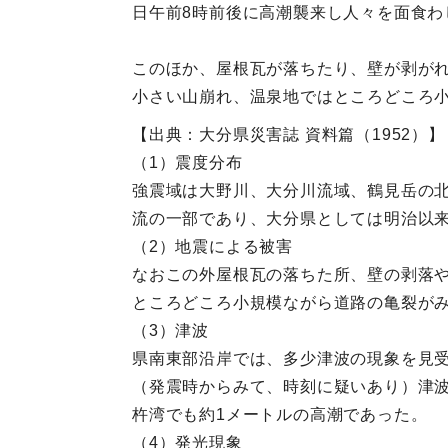
日午前8時前後に高潮襲来し人々を面食
このほか、屋根瓦が落ちたり、壁が剥が
小さい山崩れ、温泉地ではところどころ
【出典：大分県災害誌 資料篇（1952）】
（1）震度分布
強震域は大野川、大分川流域、鶴見岳の
流の一部であり、大分県としては明治以
（2）地震による被害
なおこの外屋根瓦の落ちた所、壁の剥落
ところどころ小規模ながら道路の亀裂が
（3）津波
県南東部沿岸では、多少津波の現象を見
（発震時からみて、時刻に疑いあり）津波
杵湾でも約1メートルの高潮であった。
（4）発光現象