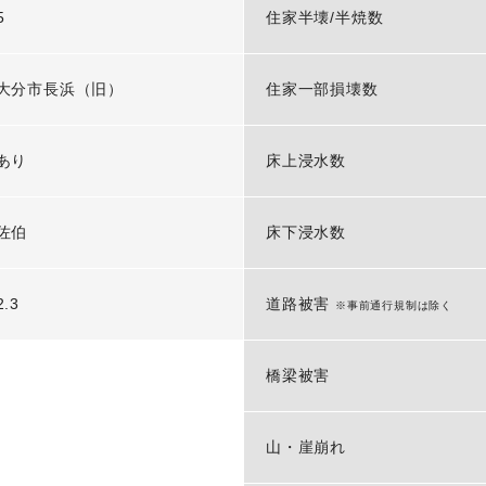
5
住家半壊/半焼数
大分市長浜（旧）
住家一部損壊数
あり
床上浸水数
佐伯
床下浸水数
2.3
道路被害
※事前通行規制は除く
橋梁被害
山・崖崩れ