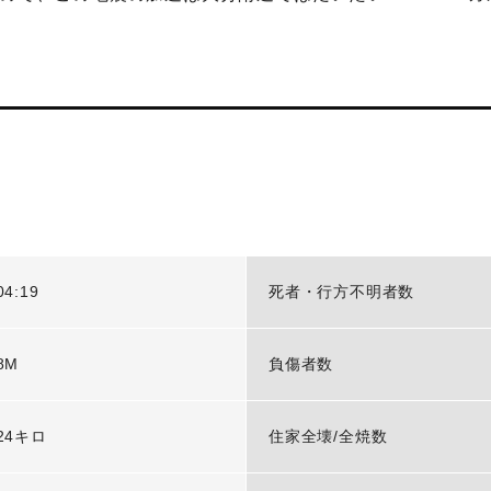
04:19
死者・行方不明者数
8M
負傷者数
24キロ
住家全壊/全焼数