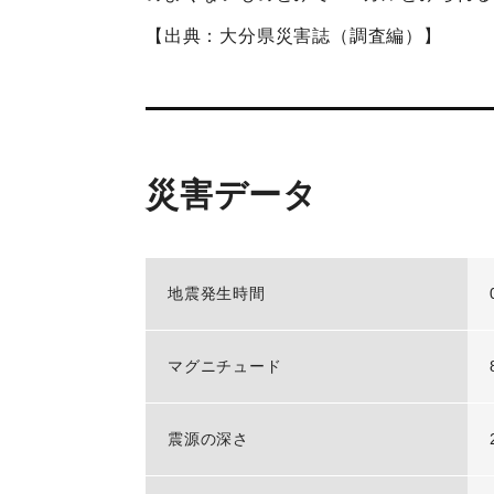
【出典：大分県災害誌（調査編）】
災害データ
地震発生時間
マグニチュード
震源の深さ