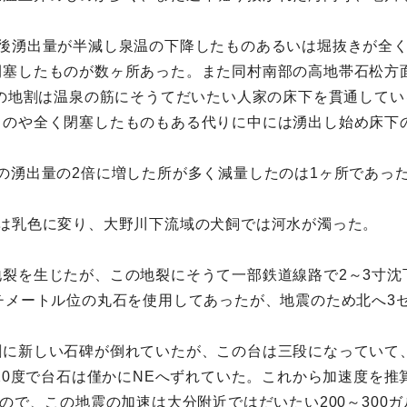
直後湧出量が半減し泉温の下降したものあるいは堀抜きが全
閉塞したものが数ヶ所あった。また同村南部の高地帯石松方
この地割は温泉の筋にそうてだいたい人家の床下を貫通して
ものや全く閉塞したものもある代りに中には湧出し始め床下
の湧出量の2倍に増した所が多く減量したのは1ヶ所であっ
水は乳色に変り、大野川下流域の犬飼では河水が濁った。
裂を生じたが、この地裂にそうて一部鉄道線路で2～3寸沈
チメートル位の丸石を使用してあったが、地震のため北へ3セ
新しい石碑が倒れていたが、この台は三段になっていて、
20度で台石は僅かにNEへずれていた。これから加速度を推
ので、この地震の加速は大分附近ではだいたい200～300