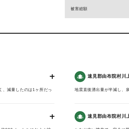
被害総額
速見郡由布院村川上
く、減量したのは1ヶ所だっ
地震直後湧出量が半減し、
た。
もあった。
｜固有コード:
00488014
速見郡由布院村川上