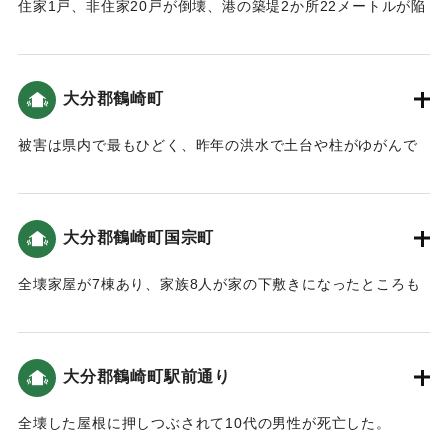
住家1戸、非住家20戸が倒壊、港の築堤2か所22メートルが陥
没、道路決壊、山崩れなどがあった。
【出典：大分合同新聞 1946年12月21日朝刊2面】
大分郡鶴崎町
｜固有コード:
00488008
被害は県内で最もひどく、昨年の洪水で土台や柱がゆがんで
いる家が多いため全町にわたって壁が落ち柱が傾いたものが
無数にある。駅前付近、本通りの寺司町、高田村に通じる国
宗町あたりに倒壊家屋が多かった。
大分郡鶴崎町国宗町
【出典：大分合同新聞 1946年12月21日朝刊2面】
全壊家屋が7棟あり、家族8人が家の下敷きになったところも
｜固有コード:
00488001
あったが隣保班総出で掘り出し、30分後に救出され無事だっ
た。
【出典：大分合同新聞 1946年12月21日朝刊2面】
大分郡鶴崎町駅前通り
｜固有コード:
00488002
全壊した屋根に押しつぶされて10代の男性が死亡した。