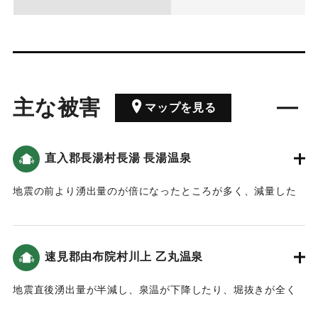
主な被害
マップを見る
直入郡長湯村長湯 長湯温泉
地震の前より湧出量のが倍になったところが多く、減量した
のは1ヶ所だった。付近の湧水は2〜3日間は茶色に変色してい
た。
速見郡由布院村川上 乙丸温泉
｜固有コード:
00488013
地震直後湧出量が半減し、泉温が下降したり、堀抜きが全く
閉塞したところもあった。