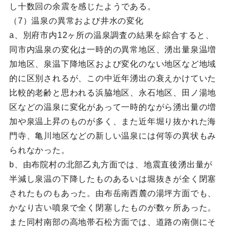
し十数回の余震を感じたようである。
（7）温泉の異常および井水の変化
a、別府市内12ヶ所の温泉調査の結果を綜合すると、
同市内温泉の変化は一時的の異常地区、湧出量泉温増
加地区、泉温下降地区および変化のない地区など地域
的に区別されるが、この中近年湧出の衰えかけていた
比較的老齢と思われる浜脇地区、永石地区、田ノ湯地
区などの温泉に変化があって一時的ながら湧出量の増
加や泉温上昇のものが多く、また近年堀り抜かれた海
門寺、亀川地区などの新しい温泉には何等の異状もみ
られなかった。
b、由布院村の北部乙丸方面では、地震直後湧出量が
半減し泉温の下降したものあるいは堀抜きが全く閉塞
されたものもあった。由布岳南西麓の湯坪方面でも、
かなり古い噴泉で全く閉塞したものが数ヶ所あった。
また同村南部の高地帯石松方面では、道路の南側にそ