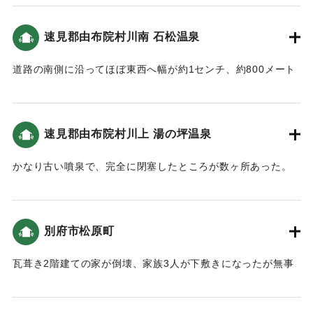
｜固有コード:
00488014
速見郡由布院村川南 石松温泉
道路の南側に沿ってほぼ東西へ幅が約1センチ、約800メート
ルにおよぶ地割れが発生した。この地割は温泉の筋に沿って
人家の床下を貫通しているため、相当の被害があり、そのた
めに付近の温泉にも増減があった。湧出量の減少したところ
速見郡由布院村川上 湯の坪温泉
や、全く閉塞したところがある代りに、中には湧出し始め、
床下の割目から音を立てて噴出したところもあった。また井
かなり古い噴泉で、完全に閉塞したところが数ヶ所あった。
戸水が止ったところもある。
｜固有コード:
00488016
｜固有コード:
00488015
別府市松原町
瓦葺き2階建ての家が倒壊、家族3人が下敷きになったが無事
救出された。
【出典：大分合同新聞 1946年12月21日朝刊2面】