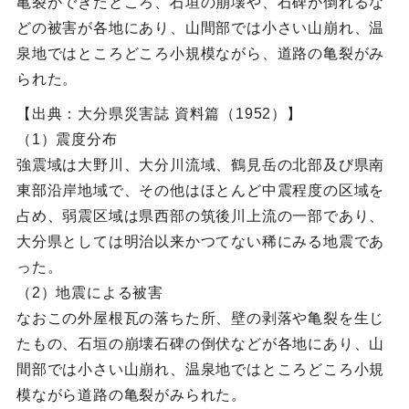
亀裂ができたところ、石垣の崩壊や、石碑が倒れるな
どの被害が各地にあり、山間部では小さい山崩れ、温
泉地ではところどころ小規模ながら、道路の亀裂がみ
られた。
【出典：大分県災害誌 資料篇（1952）】
（1）震度分布
強震域は大野川、大分川流域、鶴見岳の北部及び県南
東部沿岸地域で、その他はほとんど中震程度の区域を
占め、弱震区域は県西部の筑後川上流の一部であり、
大分県としては明治以来かつてない稀にみる地震であ
った。
（2）地震による被害
なおこの外屋根瓦の落ちた所、壁の剥落や亀裂を生じ
たもの、石垣の崩壊石碑の倒伏などが各地にあり、山
間部では小さい山崩れ、温泉地ではところどころ小規
模ながら道路の亀裂がみられた。