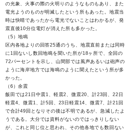
の光象、火事の際の火明りのようなものもあり、また
電光ようのものが明滅したという所もあった。地震当
時は快晴であったから電光でないことはわかるが、発
震直後10分位電灯が消えた所も多かった。
（5）地鳴
区内各地よりの回答25通のうち、地震直前または同時
に1回ないし数回地鳴を聞いた所が18ヶ所で、全回の
72パーセントを示し、山間部では風声あるいは砲声の
ように海岸地方では海鳴のように聞えたという所が多
かった。
（6）余震
飯田では21日中震1、軽震2、微震20、計23回、22日
軽震4、微震1、計5回、23日軽震14、微震7、計21回
で合計49回となりその後は不明であるが、急減したよ
うである。大分では資料がないのではっきりしない
が、これと同じ位と思われ、その他各地でも数回ない