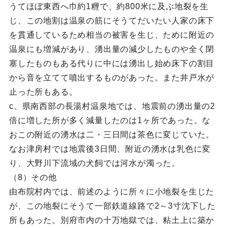
うてほぼ東西へ巾約1糎で、約800米に及ぶ地裂を生
じ、この地割は温泉の筋にそうてだいたい人家の床下
を貫通しているため相当の被害を生じ、ために附近の
温泉にも増減があり、湧出量の減少したものや全く閉
塞したものもある代りに中には湧出し始め床下の割目
から音を立てて噴出するものがあった。また井戸水が
止った所もある。
c、県南西部の長湯村温泉地では、地震前の湧出量の2
倍に増した所が多く減量したのは1ヶ所であった。な
おこの附近の湧水は二・三日間は茶色に変じていた。
なお津房村では地震後3日間、附近の湧水は乳色に変
り、大野川下流域の犬飼では河水が濁った。
（8）その他
由布院村内では、前述のように所々に小地裂を生じた
が、この地裂にそうて一部鉄道線路で2～3寸沈下した
所もあった。別府市内の十万地獄では、粘土上に築か