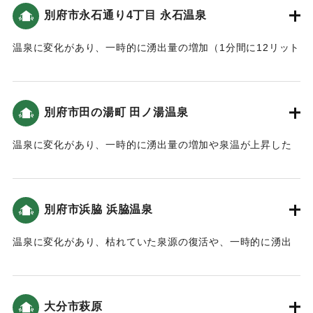
別府市永石通り4丁目 永石温泉
｜固有コード:
00488009
温泉に変化があり、一時的に湧出量の増加（1分間に12リット
ル→27リットル）があった。
【出典：大分合同新聞 1946年12月21日朝刊2面】
別府市田の湯町 田ノ湯温泉
｜固有コード:
00488010
温泉に変化があり、一時的に湧出量の増加や泉温が上昇した
ところが多かった。
｜固有コード:
00488011
別府市浜脇 浜脇温泉
温泉に変化があり、枯れていた泉源の復活や、一時的に湧出
量の増加や減少、泉温が上昇したところがあった。
【出典：大分合同新聞 1946年12月21日朝刊2面】
大分市萩原