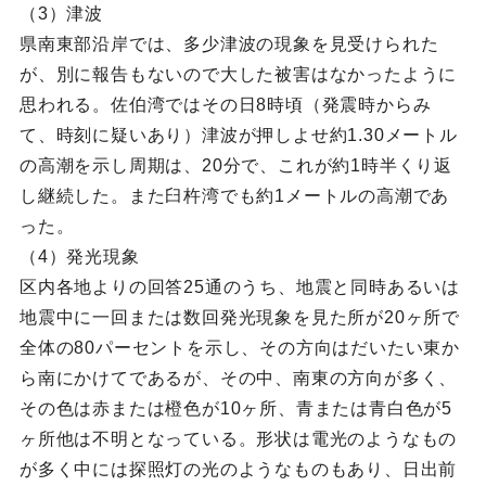
（3）津波
県南東部沿岸では、多少津波の現象を見受けられた
が、別に報告もないので大した被害はなかったように
思われる。佐伯湾ではその日8時頃（発震時からみ
て、時刻に疑いあり）津波が押しよせ約1.30メートル
の高潮を示し周期は、20分で、これが約1時半くり返
し継続した。また臼杵湾でも約1メートルの高潮であ
った。
（4）発光現象
区内各地よりの回答25通のうち、地震と同時あるいは
地震中に一回または数回発光現象を見た所が20ヶ所で
全体の80パーセントを示し、その方向はだいたい東か
ら南にかけてであるが、その中、南東の方向が多く、
その色は赤または橙色が10ヶ所、青または青白色が5
ヶ所他は不明となっている。形状は電光のようなもの
が多く中には探照灯の光のようなものもあり、日出前