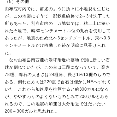
（8）その他
由布院村内では、前述のように所々に小地裂を生じた
が、この地裂にそうて一部鉄道線路で2～3寸沈下した
所もあった。別府市内の十万地獄では、粘土上に築か
れた石垣で、幅30センチメートル位の丸石を使用して
あったが、地震のため北へ3センチメートル、東へ0.3
センチメートルだけ移動した跡が明瞭に見受けられ
た。
なお由布岳南西麓の湯坪附近の墓地で割に新しい石
碑が倒れていたが、この台は三段になっていて、高さ
78糎、碑石の大きさは24糎角、長さ1米13糎のもので
ある。倒れた方向は220度で台石は僅かにNEへずれて
いた。これから加速度を推算すると約300ガルになる
が、ややすわりのよくないものとみて200ガルとみら
れるので、この地震の加速は大分附近ではだいたい
200～300ガルと思われた。