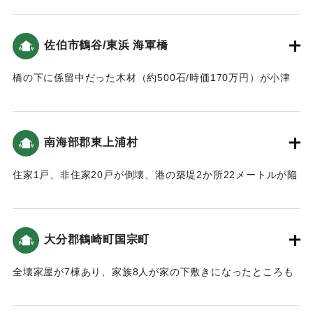
【出典：大分合同新聞 1946年12月21日朝刊2面】
佐伯市鶴谷/東浜 海軍橋
｜固有コード:
00488006
橋の下に係留中だった木材（約500石/時価170万円）が小津
波のために流失した。
【出典：大分合同新聞 1946年12月21日朝刊2面】
南海部郡東上浦村
｜固有コード:
00488007
住家1戸、非住家20戸が倒壊、港の築堤2か所22メートルが陥
没、道路決壊、山崩れなどがあった。
【出典：大分合同新聞 1946年12月21日朝刊2面】
大分郡鶴崎町国宗町
｜固有コード:
00488008
全壊家屋が7棟あり、家族8人が家の下敷きになったところも
あったが隣保班総出で掘り出し、30分後に救出され無事だっ
た。