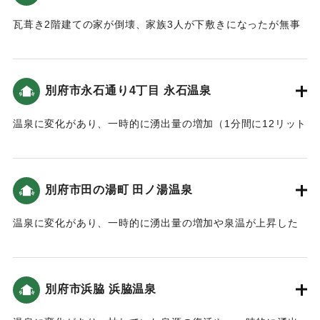
瓦葺き2階建ての家が倒壊、家族3人が下敷きになったが無事
救出された。
【出典：大分合同新聞 1946年12月21日朝刊2面】
別府市永石通り4丁目 永石温泉
｜固有コード:
00488009
温泉に変化があり、一時的に湧出量の増加（1分間に12リット
ル→27リットル）があった。
【出典：大分合同新聞 1946年12月21日朝刊2面】
別府市田の湯町 田ノ湯温泉
｜固有コード:
00488010
温泉に変化があり、一時的に湧出量の増加や泉温が上昇した
ところが多かった。
｜固有コード:
00488011
別府市浜脇 浜脇温泉