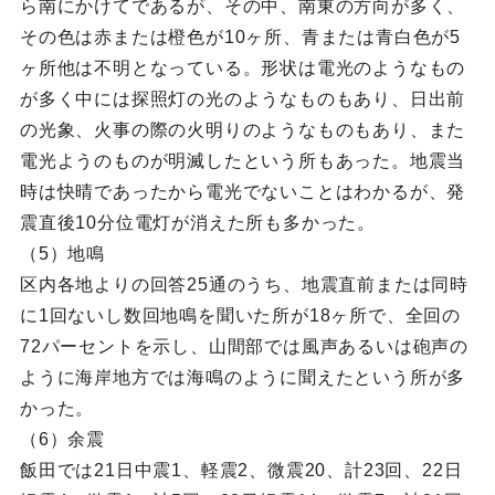
ら南にかけてであるが、その中、南東の方向が多く、
その色は赤または橙色が10ヶ所、青または青白色が5
ヶ所他は不明となっている。形状は電光のようなもの
が多く中には探照灯の光のようなものもあり、日出前
の光象、火事の際の火明りのようなものもあり、また
電光ようのものが明滅したという所もあった。地震当
時は快晴であったから電光でないことはわかるが、発
震直後10分位電灯が消えた所も多かった。
（5）地鳴
区内各地よりの回答25通のうち、地震直前または同時
に1回ないし数回地鳴を聞いた所が18ヶ所で、全回の
72パーセントを示し、山間部では風声あるいは砲声の
ように海岸地方では海鳴のように聞えたという所が多
かった。
（6）余震
飯田では21日中震1、軽震2、微震20、計23回、22日