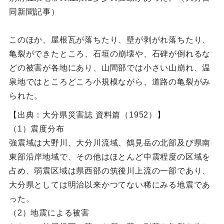
同新聞記事）
このほか、屋根瓦が落ちたり、壁が剥がれ落ちたり、
亀裂ができたところ、石垣の崩壊や、石碑が倒れるな
どの被害が各地にあり、山間部では小さい山崩れ、温
泉地ではところどころ小規模ながら、道路の亀裂がみ
られた。
【出典：大分県災害誌 資料篇（1952）】
（1）震度分布
強震域は大野川、大分川流域、鶴見岳の北部及び県南
東部沿岸地域で、その他はほとんど中震程度の区域を
占め、弱震区域は県西部の筑後川上流の一部であり、
大分県としては明治以来かつてない稀にみる地震であ
った。
（2）地震による被害