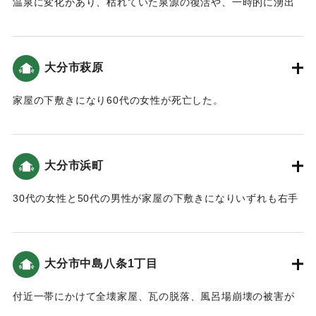
温泉に変化があり、枯れていた泉源の復活や、一時的に湧出
量の増加や減少、泉温が上昇したところがあった。
【出典：大分合同新聞 1946年12月21日朝刊2面】
大分市萩原
｜固有コード:
00488012
家屋の下敷きになり60代の女性が死亡した。
【出典：大分合同新聞 1946年12月21日朝刊2面】
｜固有コード:
00488004
大分市浜町
30代の女性と50代の男性が家屋の下敷きになりいずれも右手
に重傷を負った。
【出典：大分合同新聞 1946年12月21日朝刊2面】
大分市中島八条1丁目
｜固有コード:
00488005
付近一帯にかけて全壊家屋、瓦の脱落、風呂場崩壊の被害が
あった。