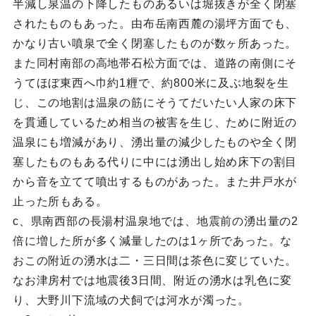
半減し泉温の下降したものあるいは堀抜きが全く閉塞
されたものもあった。由布岳南西麓の湯坪方面でも、
かなり古い噴泉で全く閉塞したものが数ヶ所あった。
また同村南部の高地帯石松方面では、道路の南側にそ
うてほぼ東西へ巾約1糎で、約800米に及ぶ地裂を生
じ、この地割は温泉の筋にそうてだいたい人家の床下
を貫通しているため相当の被害を生じ、ために附近の
温泉にも増減があり、湧出量の減少したものや全く閉
塞したものもある代りに中には湧出し始め床下の割目
から音を立てて噴出するものがあった。また井戸水が
止った所もある。
c、県南西部の長湯村温泉地では、地震前の湧出量の2
倍に増した所が多く減量したのは1ヶ所であった。な
おこの附近の湧水は二・三日間は茶色に変じていた。
なお津房村では地震後3日間、附近の湧水は乳色に変
り、大野川下流域の犬飼では河水が濁った。