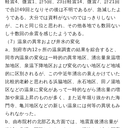
軽震4、微震1、計5回、23日軽震14、微震7、計21回
で合計49回となりその後は不明であるが、急減したよ
うである。大分では資料がないのではっきりしない
が、これと同じ位と思われ、その他各地でも数回ない
し十数回の余震を感じたようである。
（7）温泉の異常および井水の変化
a、別府市内12ヶ所の温泉調査の結果を綜合すると、
同市内温泉の変化は一時的の異常地区、湧出量泉温増
加地区、泉温下降地区および変化のない地区など地域
的に区別されるが、この中近年湧出の衰えかけていた
比較的老齢と思われる浜脇地区、永石地区、田ノ湯地
区などの温泉に変化があって一時的ながら湧出量の増
加や泉温上昇のものが多く、また近年堀り抜かれた海
門寺、亀川地区などの新しい温泉には何等の異状もみ
られなかった。
b、由布院村の北部乙丸方面では、地震直後湧出量が