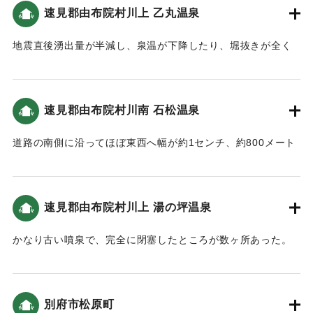
速見郡由布院村川上 乙丸温泉
｜固有コード:
00488013
地震直後湧出量が半減し、泉温が下降したり、堀抜きが全く
閉塞したところもあった。
｜固有コード:
00488014
速見郡由布院村川南 石松温泉
道路の南側に沿ってほぼ東西へ幅が約1センチ、約800メート
ルにおよぶ地割れが発生した。この地割は温泉の筋に沿って
人家の床下を貫通しているため、相当の被害があり、そのた
めに付近の温泉にも増減があった。湧出量の減少したところ
速見郡由布院村川上 湯の坪温泉
や、全く閉塞したところがある代りに、中には湧出し始め、
床下の割目から音を立てて噴出したところもあった。また井
かなり古い噴泉で、完全に閉塞したところが数ヶ所あった。
戸水が止ったところもある。
｜固有コード:
00488016
｜固有コード:
00488015
別府市松原町