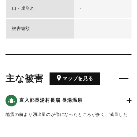
山・崖崩れ
-
被害総額
-
主な被害
マップを見る
直入郡長湯村長湯 長湯温泉
地震の前より湧出量のが倍になったところが多く、減量した
のは1ヶ所だった。付近の湧水は2〜3日間は茶色に変色してい
た。