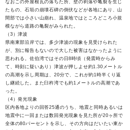
なおこの外屋根瓦の落ちた所、壁の剥落や亀裂を生じ
たもの、石垣の崩壊石碑の倒伏などが各地にあり、山
間部では小さい山崩れ、温泉地ではところどころ小規
模ながら道路の亀裂がみられた。
（3）津波
県南東部沿岸では、多少津波の現象を見受けられた
が、別に報告もないので大した被害はなかったように
思われる。佐伯湾ではその日8時頃（発震時からみ
て、時刻に疑いあり）津波が押しよせ約1.30メートル
の高潮を示し周期は、20分で、これが約1時半くり返
し継続した。また臼杵湾でも約1メートルの高潮であ
った。
（4）発光現象
区内各地よりの回答25通のうち、地震と同時あるいは
地震中に一回または数回発光現象を見た所が20ヶ所で
全体の80パーセントを示し、その方向はだいたい東か