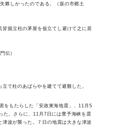
流失夥しかったのである。（坂の市郷土
人民皆掘立柱の茅屋を仮立てし避けて之に居
衛門伝）
っ立て柱のあばらやを建てて避難した。
害をもたらした「安政東海地震」、11月5
った。さらに、11月7日には豊予海峡を震
と津波が襲った。７日の地震は大きな津波