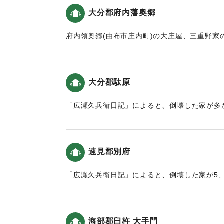
｜固有コード:
00199032
｜固有コード:
00199026
大分郡府内藩奥郷
府内領奥郷(由布市庄内町)の大庄屋、三重野家
ツ半過(18時頃)と11月7日四ッ時頃(9時頃)の
り､また人々が離散しないように世話をすること
民達は､他の仕事を中断してでも縄をつくるよ
大分郡駄原
歴史と人間の記録 おおいたと「南海地震」）
「広瀬久兵衛日記」によると、倒壊した家が多
｜固有コード:
00199028
波）。
｜固有コード:
00199021
速見郡別府
「広瀬久兵衛日記」によると、倒壊した家が5
震と津波）。
｜固有コード:
00199023
海部郡臼杵 大手門