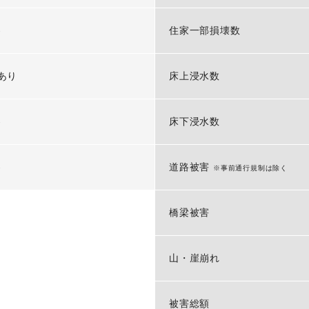
-
住家一部損壊数
あり
床上浸水数
-
床下浸水数
-
道路被害
※事前通行規制は除く
橋梁被害
山・崖崩れ
被害総額