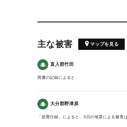
主な被害
マップを見る
直入郡竹田
岡藩の記録によると、
4日「「辰ノ中刻」に江戸で大地震があり、御
「「申ノ下刻」に大地震。お過剰では本丸で地
「於芳様」は庭へ避難した。」7日「「辰ノ下
大分郡野津原
本丸の番所などが倒れ、石垣も数か所で崩れた
じた。領内も被があり、「未曽有ノ大地震」で
「恕齋日録」によると、5日の地震による被害
（地球の歴史と人間の記録 おおいたと「南海
の柱が狂い梁等が損じ」た（おおいたの地震と