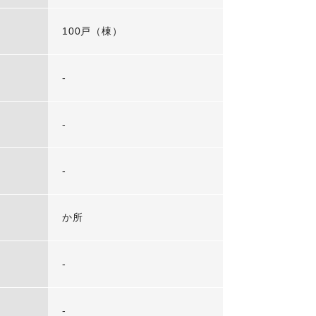
100戸（棟）
-
-
-
か所
-
-