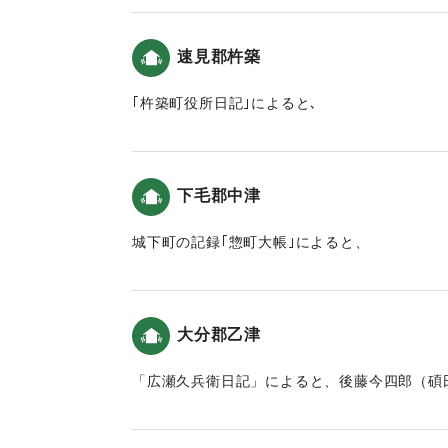
｜固有コード:
00199035
｜固有コード:
00199030
速見郡杵築
｢杵築町役所日記｣によると､
4日「小さな地震がありました。」5日「七ツ半
損し､町中混乱しました｡六軒町(杵築城の南)辺
たりました。」7日「四ツ時分､大地震にて六軒
下毛郡中津
に乗り込んだり､大手に逃れたりして､有り合
た｡御殿も大破したので､西御殿裏の大竹山に移
城下町の記録｢惣町大帳｣によると、
「５日より､井戸水が1・2尺減った井戸､水が
4日「七ツ半時(8時頃)､軽い地震がありました。
（地球の歴史と人間の記録 おおいたと「南海
地震、七ツ半時(16時頃)に大地震がおこり､3
また、「十一月五日と七日に被害があり、地震
があふれましたが､潰れた家はありませんでし
く倒壊しました。特に六軒町など海沿いの川が
大分郡乙津
た。」7日「五ツ半時(9時頃)にまた強くゆれ
津波に関しては、杵築に大きな波は押し寄せて
で地震が続きました。まちなかは少し破損した
しく満ち引きを繰り返し、海沿いの人々は恐怖
「広瀬久兵衛日記」によると、後藤今四郎（碩
んでした。」（地球の歴史と人間の記録 おお
た。」という記録がある（おおいたの地震と津
（おおいたの地震と津波）。※思想家。「碩田
｜固有コード:
00199034