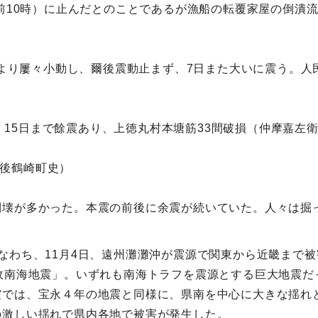
午前10時）に止んだとのことであるが漁船の転覆家屋の倒潰
前後より屢々小動し、爾後震動止まず、7日また大いに震う。
地震、15日まで餘震あり、上徳丸村本塘筋33間破損（仲摩嘉左
豊後鶴崎町史）
倒壊が多かった。本震の前後に余震が続いていた。人々は掘
なわち、11月4日、遠州灘灘沖が震源で関東から近畿まで被
政南海地震」。いずれも南海トラフを震源とする巨大地震だ
震では、宝永４年の地震と同様に、県南を中心に大きな揺れ
の激しい揺れで県内各地で被害が発生した。