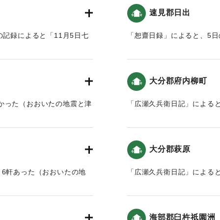
速見郡日出
｜固有コード:
00199027
の記録によると「11月5日七
「恕齋日録」によると、5
大地震で､24時間体制の取締
震と津波）。
が命じられました｡また､郷
｜固有コード:
00199029
う命じられました。（地球の
大分郡府内柳町
かった（おおいたの地震と津
「広瀬久兵衛日記」による
と津波）。
｜固有コード:
00199022
大分郡萩原
、6軒あった（おおいたの地
「広瀬久兵衛日記」による
の地震と津波）。
｜固有コード:
00199024
海部郡臼杵祇園洲