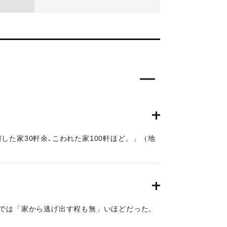
した家30軒余､こわれた家100軒ほど。」（地
いたと「南海地震」）
日では「家から逃げ出す程も無」いほどだった。
おいたの地震と津波）。