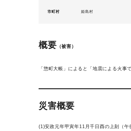
市町村
姫島村
概要
（被害）
「惣町大帳」によると「地震による火事で
災害概要
(1)安政元年甲寅年11月千日酉の上刻（