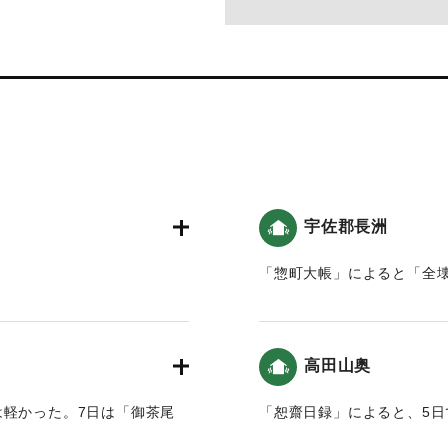
宇佐郡長洲
「惣町大帳」によると「全壊
殿などが破損した。」5日
球の歴史と人間の記録 おお
割れが生じた。「鐘丸様」・
｜固有コード:
00199036
刻」の再び大地震が起きた。
高田山奥
。「御西郭」では地割れが生
ある。」という記録がある
は軽かった。7日は「御茶尾
「恕齋日録」によると、5
地震」）。
津波）。
7日の地震は軽かった（お