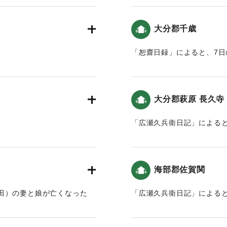
｜固有コード:
00199031
大分郡千歳
「恕齋日録」によると、7
大地震｡家が倒壊あるいは破
ちも避難した（おおいたの
りに｢高張｣を立て夜回りにあ
｜固有コード:
00199033
町･魚町他大破しました｡船
大分郡萩原 長久寺
わせの竹木で仮小屋を建てまし
りました。」
「広瀬久兵衛日記」による
枯れた井戸もありました。」
」5日「九ッ時(13時頃)軽い
波）。
地震」）
0分程ゆれました｡紺屋の藍瓶
の揺れによって人家などが多
｜固有コード:
00199025
た｡その夜から何度か揺れまし
被害が大きかったようです。
海部郡佐賀関
ました。」「※その後、9日ま
いませんが、何度も海面が激
だけで、潰れた家はありませ
におののき逃げ惑いまし
田）の妻と娘が亡くなった
「広瀬久兵衛日記」による
いたと「南海地震」）
波）。
叢史」の編集で有名。
によると、5日では「家から
軽かった（おおいたの地震