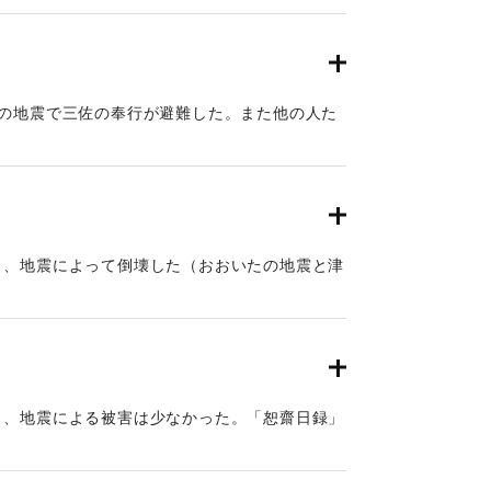
日の地震で三佐の奉行が避難した。また他の人た
地震と津波）。
と、地震によって倒壊した（おおいたの地震と津
と、地震による被害は少なかった。「恕齋日録」
逃げ出す程も無」いほどだった。7日の地震は
と津波）。