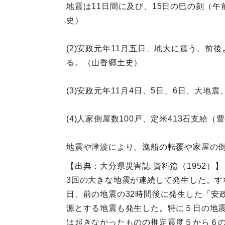
地震は11日間に及び、15日の巳の刻（
史）
(2)安政元年11月五日、地大に震う、
る。（山香郷土史）
(3)安政元年11月4日、5日、6日、大
(4)人家倒屋数100戸、定米413石支給（
地震や津波により、漁船の転覆や家屋の
【出典：大分県災害誌 資料篇（1952）】
3回の大きな地震が連続して発生した。す
日、前の地震の32時間後に発生した「安
源とする地震も発生した。特に５日の地
は起きなかったものの推定震度５から６