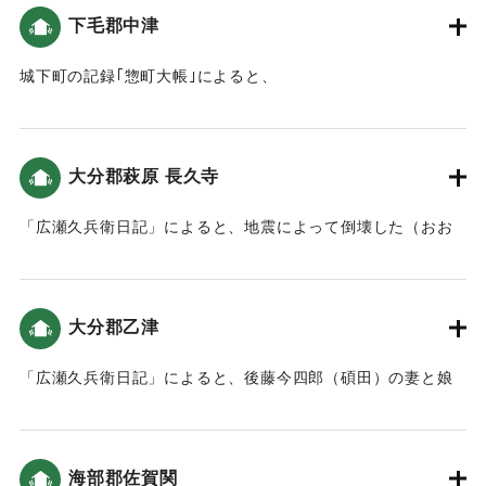
｜固有コード:
00199033
下毛郡中津
城下町の記録｢惣町大帳｣によると、
4日「七ツ半時(8時頃)､軽い地震がありました。」5日「九ッ
時(13時頃)軽い地震、七ツ半時(16時頃)に大地震がおこり､30
分程ゆれました｡紺屋の藍瓶があふれましたが､潰れた家はあ
大分郡萩原 長久寺
りませんでした｡その夜から何度か揺れました。」7日「五ツ
半時(9時頃)にまた強くゆれました。」「※その後、9日まで
「広瀬久兵衛日記」によると、地震によって倒壊した（おお
地震が続きました。まちなかは少し破損しただけで、潰れた
いたの地震と津波）。
家はありませんでした。」（地球の歴史と人間の記録 おおい
たと「南海地震」）
｜固有コード:
00199025
大分郡乙津
｜固有コード:
00199034
「広瀬久兵衛日記」によると、後藤今四郎（碩田）の妻と娘
が亡くなった（おおいたの地震と津波）。※思想家。「碩田
叢史」の編集で有名。
海部郡佐賀関
｜固有コード:
00199026