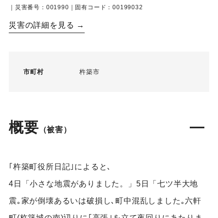
｜災害番号：001990｜固有コード：00199032
災害の詳細を見る →
市町村
杵築市
概要
（被害）
｢杵築町役所日記｣によると､
4日「小さな地震がありました。」5日「七ツ半大地
震｡家が倒壊あるいは破損し､町中混乱しました｡六軒
町(杵築城の南)辺りに｢高張｣を立て夜回りにあたりま