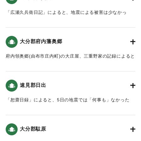
「広瀬久兵衛日記」によると、地震による被害は少なかっ
た。「恕齋日録」によると、5日では「家から逃げ出す程も
無」いほどだった。7日の地震は軽かった（おおいたの地震と
津波）。
大分郡府内藩奥郷
｜固有コード:
00199027
府内領奥郷(由布市庄内町)の大庄屋、三重野家の記録によると
「11月5日七ツ半過(18時頃)と11月7日四ッ時頃(9時頃)の大
地震で､24時間体制の取締り､また人々が離散しないように世
話をすることが命じられました｡また､郷民達は､他の仕事を中
速見郡日出
断してでも縄をつくるよう命じられました。（地球の歴史と
人間の記録 おおいたと「南海地震」）
「恕齋日録」によると、5日の地震では「何事も」なかった
（おおいたの地震と津波）。
｜固有コード:
00199028
｜固有コード:
00199029
大分郡駄原