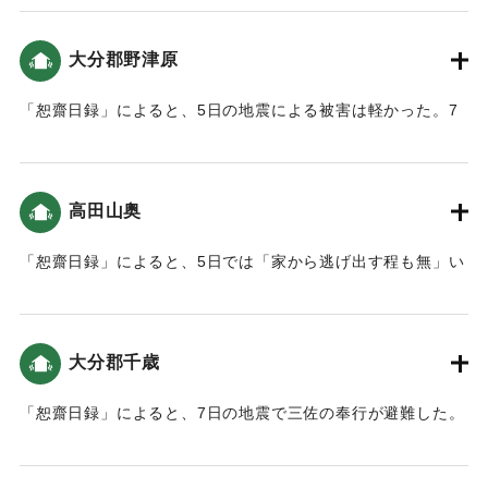
｜固有コード:
00199037
大分郡野津原
「恕齋日録」によると、5日の地震による被害は軽かった。7
日は「御茶尾の柱が狂い梁等が損じ」た（おおいたの地震と
津波）。
高田山奥
｜固有コード:
00199030
「恕齋日録」によると、5日では「家から逃げ出す程も無」い
ほどだった。7日の地震は軽かった（おおいたの地震と津
波）。
大分郡千歳
｜固有コード:
00199031
「恕齋日録」によると、7日の地震で三佐の奉行が避難した。
また他の人たちも避難した（おおいたの地震と津波）。