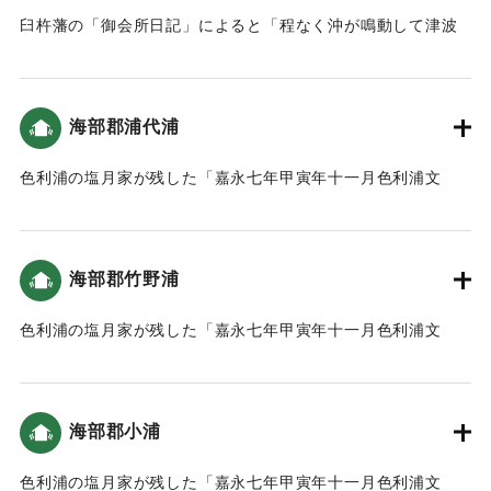
臼杵藩の「御会所日記」によると「程なく沖が鳴動して津波
｜固有コード:
00199014
が打ち寄せて来て、辻の井戸辺りなどに洪波（津波）打ち上
げ、堀の桂石などに打ち返して道を洗い流し」という記録が
ある（おおいたの地震と津波）。
海部郡浦代浦
｜固有コード:
00199015
色利浦の塩月家が残した「嘉永七年甲寅年十一月色利浦文
書」によると、「女性が一人家に服を取りに帰ったため溺死
しましたが、他の村人たちは宝永４年の経験を活かして養福
寺へ避難し」たという記録がある（おおいたの地震と津
海部郡竹野浦
波）。
色利浦の塩月家が残した「嘉永七年甲寅年十一月色利浦文
｜固有コード:
00199006
書」によると、地震による津波の被害があった（おおいたの
地震と津波）。
海部郡小浦
｜固有コード:
00199007
色利浦の塩月家が残した「嘉永七年甲寅年十一月色利浦文