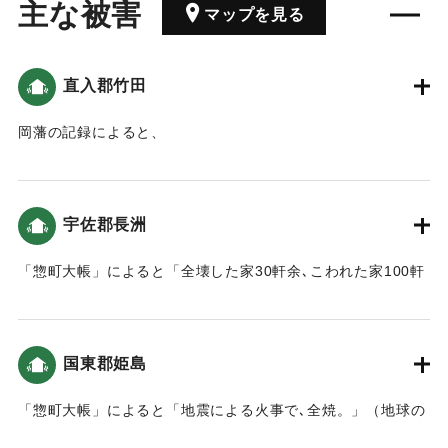
主な被害
マップを見る
直入郡竹田
岡藩の記録によると、
4日「「辰ノ中刻」に江戸で大地震があり、御殿などが破損し
た。」5日「「申ノ下刻」に大地震。お過剰では本丸で地割れ
が生じた。「鐘丸様」・「於芳様」は庭へ避難した。」7日
宇佐郡長洲
「「辰ノ下刻」の再び大地震が起きた。本丸の番所などが倒
れ、石垣も数か所で崩れた。「御西郭」では地割れが生じ
「惣町大帳」によると「全壊した家30軒余､こわれた家100軒
た。領内も被があり、「未曽有ノ大地震」である。」という
ほど。」（地球の歴史と人間の記録 おおいたと「南海地
記録がある（地球の歴史と人間の記録 おおいたと「南海地
震」）
震」）。
国東郡姫島
｜固有コード:
00199036
｜固有コード:
00199035
「惣町大帳」によると「地震による火事で､全焼。」（地球の
歴史と人間の記録 おおいたと「南海地震」）