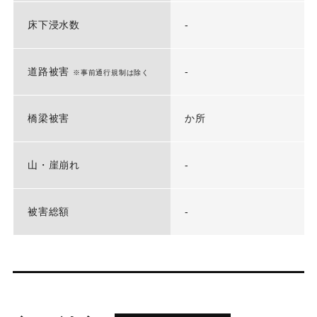
床下浸水数
-
道路被害
-
※事前通行規制は除く
橋梁被害
か所
山・崖崩れ
-
被害総額
-