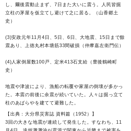
し、爾後震動止まず、7日また大いに震う。人民皆掘
立柱の茅屋を仮立てし避けて之に居る。（山香郷土
史）
(3)安政元年11月4日、5日、6日、大地震、15日まで餘
震あり、上徳丸村本塘筋33間破損（仲摩嘉左衛門伝）
(4)人家倒屋数100戸、定米413石支給（豊後鶴崎町
史）
地震や津波により、漁船の転覆や家屋の倒壊が多かっ
た。本震の前後に余震が続いていた。人々は掘っ立て
柱のあばらやを建てて避難した。
【出典：大分県災害誌 資料篇（1952）】
3回の大きな地震が連続して発生した。すなわち、11
月4日、遠州灘灘沖が震源で関東から近畿まで被害を