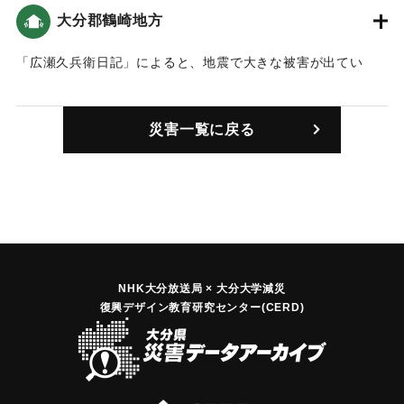
は、元屋敷水神前までと東風網代の太七方前まで到達したと
大分郡鶴崎地方
記録されています。」「元屋敷にあった大庄屋の屋敷は宝永
｜固有コード:
00199009
４年の津波で流されたので、高台へ移していました。そのた
「広瀬久兵衛日記」によると、地震で大きな被害が出てい
めこの地震では大庄屋の屋敷は床下浸水で済」んだという記
る。「恕齋日録」によると、5日に3人が圧死した。また、
録がある。また、村の人間は残らず山へ向かい小屋をかけ
「熊本藩御茶屋の玄関や太鼓櫓等が壊れました。報告では圧
た。東風網代は廣岡、中江は尾はな、薬師庵の上へ避難した
災害一覧に戻る
死二人、怪我人は沢山」いた。7日は「鶴崎からの報告では、
という記録も残っている（おおいたの地震と津波）。
朝五ツ半頃二度揺れたが格別強くはなく、五ツ半過ぎ頃に大
地震」（おおいたの地震と津波）。住宅の倒壊は100戸、定米
｜固有コード:
00199005
（小作料として収められた米）413石が支給された（豊後鶴崎
町史）。
｜固有コード:
00199001
NHK大分放送局 × 大分大学減災
復興デザイン教育研究センター(CERD)