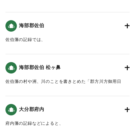
書」によると、地震による津波の被害があった（おおいたの
地震と津波）。
海部郡佐伯
｜固有コード:
00199008
佐伯藩の記録では、
4日「軽い地震があり､時ならぬ潮の満ち引きがありまし
た。」
5日「「大地震｣ 宝永4年(1707)の地震のことがあったので､
海部郡佐伯 松ヶ鼻
佐伯城大手門を開いて､城下の者も避難するようにしました｡
やがて､｢高汐｣が城下に流れこんできました。」
佐伯藩の村や洲、川のことを書きとめた「郡方川方御用日
6日「城内の破損か所の記録には、「いつの地震で壊れたか不
記」によると、「藩は津波の対策として、松ヶ鼻に大筒（大
明だが､今回まとめて提出｣と記されていました」
砲）を持たせた見張り番を置き、津波が来たら玉を込めずに
7日「５日の地震より､一層激しい地震｡被害がこの地震で大き
空砲で知らせるように命令しました。」という記録がある
くなりました。」
大分郡府内
（おおいたの地震と津波）。
という記録がある。（地球の歴史と人間の記録 おおいたと
「南海地震」）
府内藩の記録などによると、
｜固有コード:
00199010
「恕齋日録」によると7日は、「平常より一丈八尺余り高い高
4日「五ツ半頃(8時頃)地震があり､八ッ時前(13時頃)に津波が