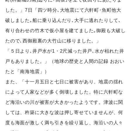
した。」7日「四ツ時分､大地震にて六軒町･魚町他大
破しました｡船に乗り込んだり､大手に逃れたりして､
有り合わせの竹木で仮小屋を建てました｡御殿も大破し
たので､西御殿裏の大竹山に移りました。」
「５日より､井戸水が1・2尺減った井戸､水が枯れた井
戸もありました。」（地球の歴史と人間の記録 おおい
たと「南海地震」）
また、「十一月五日と七日に被害があり、地震の揺れ
によって人家などが多く倒壊しました。特に六軒町な
ど海沿いの川が被害が大きかったようです。津波に関
しては、杵築に大きな波は押し寄せていませんが、何
度も海面が激しく満ち引きを繰り返し、海沿いの人々