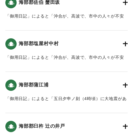
海部郡佐伯 蟹田坂
｜固有コード:
00199011
「御用日記」によると「沖合が、高波で、市中の人々が不安
なので、先年の対応をもって、津波の合図として大筒を持た
せ、蟹田坂・中村外へ小頭と足軽を差し向けました。」とい
う記録がある（おおいたの地震と津波）。
海部郡塩屋村中村
｜固有コード:
00199012
「御用日記」によると「沖合が、高波で、市中の人々が不安
なので、先年の対応をもって、津波の合図として大筒を持た
せ、蟹田坂・中村外へ小頭と足軽を差し向けました。」とい
う記録がある（おおいたの地震と津波）。
海部郡蒲江浦
｜固有コード:
00199013
「御用日記」によると「五日夕申ノ刻（4時頃）に大地震があ
り程なく津波、平常より六、七尺余（約1.8～2メートル）満
ち上がり大庄屋の家を始め、土地が低い場所の家の半分程は
床より五、六寸（15～18センチ）潮が付きました。」という
海部郡臼杵 辻の井戸
記録がある（おおいたの地震と津波）。