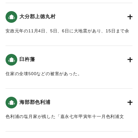
潮」が襲った。
押し寄せました。」
5日「七ツ時分(16時)に大地震が起こり､潮の干満がありまし
大分郡上徳丸村
佐伯藩の村や洲、川のことを書きとめた「郡方川方御用日
た｡｢殿様｣と｢姫様｣は中嶋の桜の馬場に逃げました｡城中･御家
記」によると、「地震が発生した後、沖合が高波になり、ま
中は大破したので､廊下橋前の仮屋に避難しました。」
安政元年の11月4日、5日、6日に大地震があり、15日まで余
ちなかでは津波が来ると騒ぎになりました。城下町の人々は
7日「四ツ時分(9時)再び大地震が起こりました｡御城･御殿向
震が続いた。そのため、村の堤防が33間（60メートル）破損
城山や山ぎわにある養賢寺・家臣の屋敷へと避難しました。
はほとんど破損しました。」
した。
最初の津波は川をさかのぼり、諸木方（諸木役所、現佐伯セ
「※亡くなった人は6人､怪我人は数知れずといいます。」
ントラルホテル辺り、ホテルの前の道は川でした）へと到達
（地球の歴史と人間の記録 おおいたと「南海地震」）
臼杵藩
｜固有コード:
00199003
し、川沿いの道へとあふれだしました。その高さは約75セン
「広瀬久兵衛日記」によると、倒壊した家が200軒くらいあっ
チと、勢いがあれば人が立っていられない程でした。」「ま
た。6人が即死、けが人多数。相撲取りが4人即死した（おお
住家の全壊500などの被害があった。
た宝永4年の大地震を教訓にして、城を開放して人々の避難場
いたの地震と津波）。
所としました。」また、「御用日記」によると、「万一大地
｜固有コード:
00199004
震と津波があるならば、宝永四年亥年の対応をもって、大手
｜固有コード:
00199002
海部郡色利浦
と搦手の門を開き、家中ならびに町人の者達が逃げてくるな
らば城内へも入れなさい。」「申ノ下刻（4時過ぎ）、にわか
色利浦の塩月家が残した「嘉永七年甲寅年十一月色利浦文
に津波が川内に入り込み枡形・大止手の外は水一面になり、
書」によると、「満潮時の海面より約2.7ｍの高さの津波が押
市中は大騒ぎになりました。」という記録がある（おおいた
し寄せました。津波は数度押し寄たようです。最初の津波
の地震と津波）。