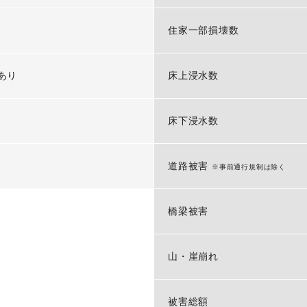
-
住家一部損壊数
あり
床上浸水数
-
床下浸水数
-
道路被害
※事前通行規制は除く
橋梁被害
山・崖崩れ
被害総額