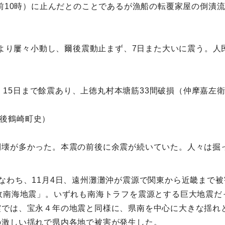
午前10時）に止んだとのことであるが漁船の転覆家屋の倒潰
前後より屢々小動し、爾後震動止まず、7日また大いに震う。
地震、15日まで餘震あり、上徳丸村本塘筋33間破損（仲摩嘉左
豊後鶴崎町史）
倒壊が多かった。本震の前後に余震が続いていた。人々は掘
なわち、11月4日、遠州灘灘沖が震源で関東から近畿まで被
政南海地震」。いずれも南海トラフを震源とする巨大地震だ
震では、宝永４年の地震と同様に、県南を中心に大きな揺れ
の激しい揺れで県内各地で被害が発生した。