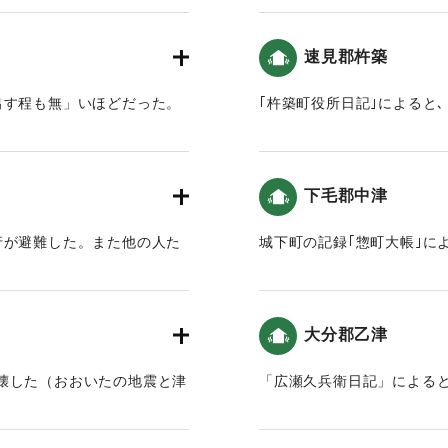
｜固有コード:
00199030
速見郡杵築
出す程も無」いほどだった。
｢杵築町役所日記｣によると､
）。
4日「小さな地震がありまし
損し､町中混乱しました｡六
たりました。」7日「四ツ時
下毛郡中津
に乗り込んだり､大手に逃れ
た｡御殿も大破したので､西
行が避難した。また他の人た
城下町の記録｢惣町大帳｣に
「５日より､井戸水が1・2
4日「七ツ半時(8時頃)､軽
（地球の歴史と人間の記録 
地震、七ツ半時(16時頃)に
また、「十一月五日と七日
があふれましたが､潰れた家
く倒壊しました。特に六軒
大分郡乙津
た。」7日「五ツ半時(9時
津波に関しては、杵築に大
で地震が続きました。まち
しく満ち引きを繰り返し、
壊した（おおいたの地震と津
「広瀬久兵衛日記」による
んでした。」（地球の歴史と
た。」という記録がある（
（おおいたの地震と津波）
｜固有コード:
00199034