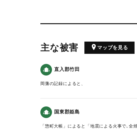
主な被害
マップを見る
直入郡竹田
岡藩の記録によると、
4日「「辰ノ中刻」に江戸で大地震があり、御
「「申ノ下刻」に大地震。お過剰では本丸で地
「於芳様」は庭へ避難した。」7日「「辰ノ下
国東郡姫島
本丸の番所などが倒れ、石垣も数か所で崩れた
じた。領内も被があり、「未曽有ノ大地震」で
「惣町大帳」によると「地震による火事で､全
（地球の歴史と人間の記録 おおいたと「南海
記録 おおいたと「南海地震」）