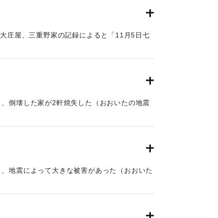
の大庄屋、三重野家の記録によると「11月5日七
四ッ時頃(9時頃)の大地震で､24時間体制の取締
うに世話をすることが命じられました｡また､郷
てでも縄をつくるよう命じられました。（地球の
と「南海地震」）
と、倒壊した家が2軒焼失した（おおいたの地震
と、地震によって大きな被害があった（おおいた