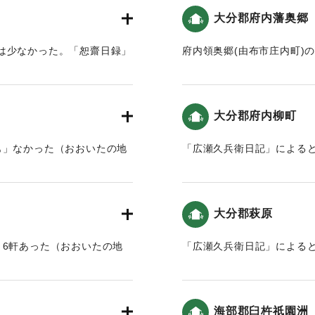
｜固有コード:
00199032
｜固有コード:
00199026
大分郡府内藩奥郷
は少なかった。「恕齋日録」
府内領奥郷(由布市庄内町)
いほどだった。7日の地震は
ツ半過(18時頃)と11月7日
り､また人々が離散しないよ
民達は､他の仕事を中断し
大分郡府内柳町
歴史と人間の記録 おおいた
も」なかった（おおいたの地
「広瀬久兵衛日記」による
｜固有コード:
00199028
と津波）。
｜固有コード:
00199022
大分郡萩原
、6軒あった（おおいたの地
「広瀬久兵衛日記」による
の地震と津波）。
｜固有コード:
00199024
海部郡臼杵祇園洲