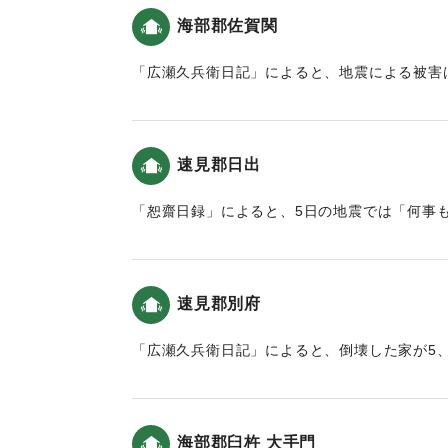
｜固有コード:
00199025
海部郡佐賀関
「広瀬久兵衛日記」によると、地震による被害
によると、5日では「家から逃げ出す程も無」
軽かった（おおいたの地震と津波）。
速見郡日出
｜固有コード:
00199027
「恕齋日録」によると、5日の地震では「何事
震と津波）。
｜固有コード:
00199029
速見郡別府
「広瀬久兵衛日記」によると、倒壊した家が5
震と津波）。
｜固有コード:
00199023
海部郡臼杵 大手門