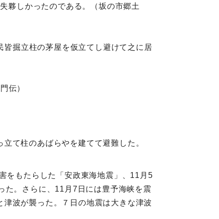
流失夥しかったのである。（坂の市郷土
人民皆掘立柱の茅屋を仮立てし避けて之に居
衛門伝）
っ立て柱のあばらやを建てて避難した。
害をもたらした「安政東海地震」、11月5
った。さらに、11月7日には豊予海峡を震
と津波が襲った。７日の地震は大きな津波