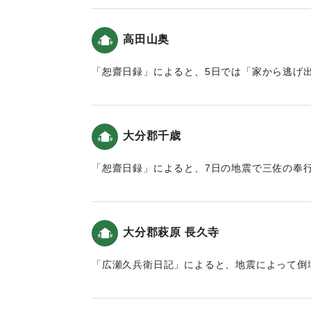
｜固有コード:
00199035
｜固有コード:
00199037
高田山奥
「恕齋日録」によると、5日では「家から逃げ
7日の地震は軽かった（おおいたの地震と津波
｜固有コード:
00199031
大分郡千歳
「恕齋日録」によると、7日の地震で三佐の奉
ちも避難した（おおいたの地震と津波）。
｜固有コード:
00199033
大分郡萩原 長久寺
「広瀬久兵衛日記」によると、地震によって倒
波）。