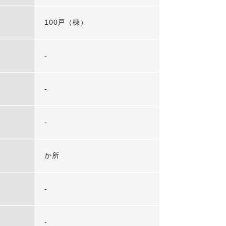
100戸（棟）
-
-
-
か所
-
-