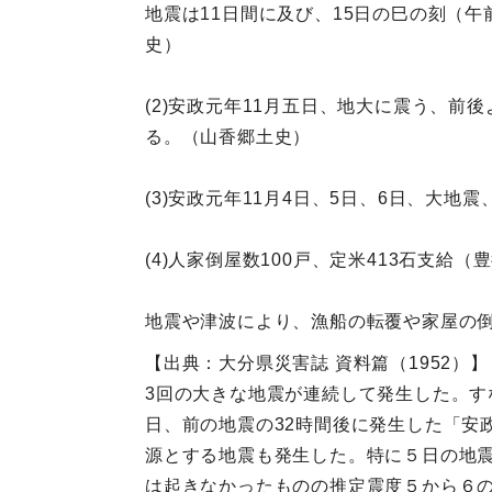
地震は11日間に及び、15日の巳の刻（
史）
(2)安政元年11月五日、地大に震う、
る。（山香郷土史）
(3)安政元年11月4日、5日、6日、大
(4)人家倒屋数100戸、定米413石支給（
地震や津波により、漁船の転覆や家屋の
【出典：大分県災害誌 資料篇（1952）】
3回の大きな地震が連続して発生した。す
日、前の地震の32時間後に発生した「安
源とする地震も発生した。特に５日の地
は起きなかったものの推定震度５から６