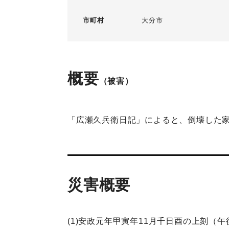
市町村
大分市
概要
（被害）
「広瀬久兵衛日記」によると、倒壊した
災害概要
(1)安政元年甲寅年11月千日酉の上刻（