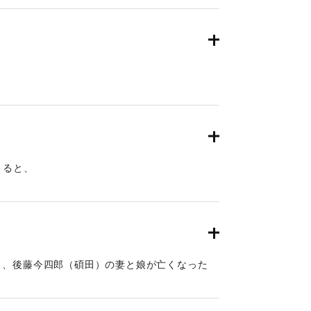
た。」5日「七ツ半大地震｡家が倒壊あるいは破
軒町(杵築城の南)辺りに｢高張｣を立て夜回りにあ
分､大地震にて六軒町･魚町他大破しました｡船
たりして､有り合わせの竹木で仮小屋を建てまし
御殿裏の大竹山に移りました。」
よると、
尺減った井戸､水が枯れた井戸もありました。」
い地震がありました。」5日「九ッ時(13時頃)軽い
おおいたと「南海地震」）
大地震がおこり､30分程ゆれました｡紺屋の藍瓶
に被害があり、地震の揺れによって人家などが多
はありませんでした｡その夜から何度か揺れまし
町など海沿いの川が被害が大きかったようです。
頃)にまた強くゆれました。」「※その後、9日ま
きな波は押し寄せていませんが、何度も海面が激
なかは少し破損しただけで、潰れた家はありませ
海沿いの人々は恐怖におののき逃げ惑いまし
と、後藤今四郎（碩田）の妻と娘が亡くなった
人間の記録 おおいたと「南海地震」）
おおいたの地震と津波）。
。※思想家。「碩田叢史」の編集で有名。