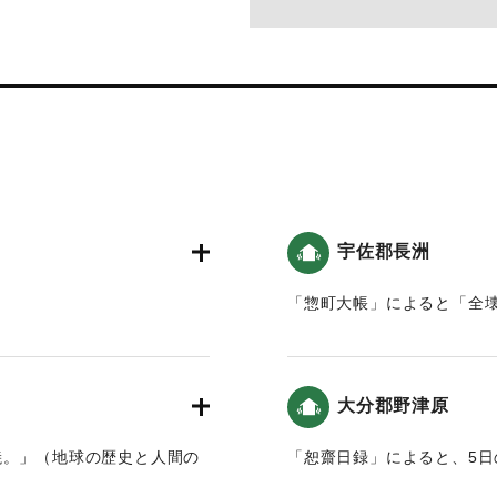
宇佐郡長洲
「惣町大帳」によると「全壊
殿などが破損した。」5日
球の歴史と人間の記録 おお
割れが生じた。「鐘丸様」・
｜固有コード:
00199036
刻」の再び大地震が起きた。
大分郡野津原
。「御西郭」では地割れが生
ある。」という記録がある
焼。」（地球の歴史と人間の
「恕齋日録」によると、5日
地震」）。
の柱が狂い梁等が損じ」た