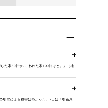
した家30軒余､こわれた家100軒ほど。」（地
いたと「南海地震」）
の地震による被害は軽かった。7日は「御茶尾
（おおいたの地震と津波）。