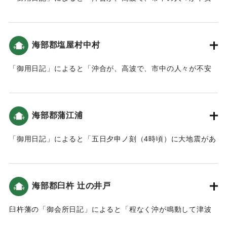
なので、先年の対応をもって、津波の合図として大筒を持た
せ、蟹田坂・中村外へ小頭と足軽を差し向けました。」とい
う記録がある（おおいたの地震と津波）。
海部郡塩屋村中村
｜固有コード:
00199012
「御用日記」によると「沖合が、高波で、市中の人々が不安
なので、先年の対応をもって、津波の合図として大筒を持た
せ、蟹田坂・中村外へ小頭と足軽を差し向けました。」とい
う記録がある（おおいたの地震と津波）。
海部郡蒲江浦
｜固有コード:
00199013
「御用日記」によると「五日夕申ノ刻（4時頃）に大地震があ
り程なく津波、平常より六、七尺余（約1.8～2メートル）満
ち上がり大庄屋の家を始め、土地が低い場所の家の半分程は
床より五、六寸（15～18センチ）潮が付きました。」という
海部郡臼杵 辻の井戸
記録がある（おおいたの地震と津波）。
臼杵藩の「御会所日記」によると「程なく沖が鳴動して津波
｜固有コード:
00199014
が打ち寄せて来て、辻の井戸辺りなどに洪波（津波）打ち上