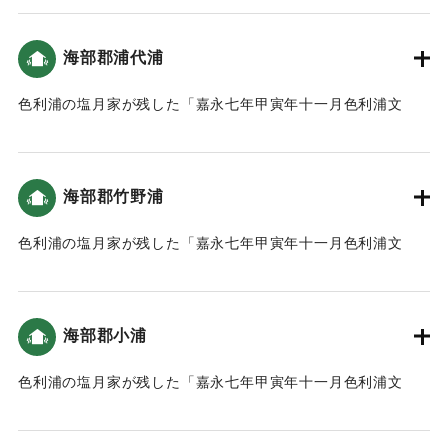
げ、堀の桂石などに打ち返して道を洗い流し」という記録が
ある（おおいたの地震と津波）。
海部郡浦代浦
｜固有コード:
00199015
色利浦の塩月家が残した「嘉永七年甲寅年十一月色利浦文
書」によると、「女性が一人家に服を取りに帰ったため溺死
しましたが、他の村人たちは宝永４年の経験を活かして養福
寺へ避難し」たという記録がある（おおいたの地震と津
海部郡竹野浦
波）。
色利浦の塩月家が残した「嘉永七年甲寅年十一月色利浦文
｜固有コード:
00199006
書」によると、地震による津波の被害があった（おおいたの
地震と津波）。
海部郡小浦
｜固有コード:
00199007
色利浦の塩月家が残した「嘉永七年甲寅年十一月色利浦文
書」によると、地震による津波の被害があった（おおいたの
地震と津波）。