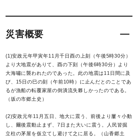
災害概要
(1)安政元年甲寅年11月千日酉の上刻（午後5時30分）
より大地震がありて、酉の下刻（午後6時30分）より
大海嘯に襲われたのであった。此の地震は11日間に及
び、15日の巳の刻（午前10時）に止んだとのことであ
るが漁船の転覆家屋の倒潰流失夥しかったのである。
（坂の市郷土史）
(2)安政元年11月五日、地大に震う、前後より屢々小動
し、爾後震動止まず、7日また大いに震う。人民皆掘
立柱の茅屋を仮立てし避けて之に居る。（山香郷土