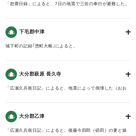
「恕齋日録」によると、7日の地震で三佐の奉行が避難した。
殿も大破したので､西御殿裏の大竹山に移りました。」
また他の人たちも避難した（おおいたの地震と津波）。
「５日より､井戸水が1・2尺減った井戸､水が枯れた井戸もあ
りました。」（地球の歴史と人間の記録 おおいたと「南海地
｜固有コード:
00199033
震」）
下毛郡中津
また、「十一月五日と七日に被害があり、地震の揺れによっ
て人家などが多く倒壊しました。特に六軒町など海沿いの川
城下町の記録｢惣町大帳｣によると、
が被害が大きかったようです。津波に関しては、杵築に大き
4日「七ツ半時(8時頃)､軽い地震がありました。」5日「九ッ
な波は押し寄せていませんが、何度も海面が激しく満ち引き
時(13時頃)軽い地震、七ツ半時(16時頃)に大地震がおこり､30
を繰り返し、海沿いの人々は恐怖におののき逃げ惑いまし
分程ゆれました｡紺屋の藍瓶があふれましたが､潰れた家はあ
大分郡萩原 長久寺
た。」という記録がある（おおいたの地震と津波）。
りませんでした｡その夜から何度か揺れました。」7日「五ツ
半時(9時頃)にまた強くゆれました。」「※その後、9日まで
「広瀬久兵衛日記」によると、地震によって倒壊した（おお
｜固有コード:
00199032
地震が続きました。まちなかは少し破損しただけで、潰れた
いたの地震と津波）。
家はありませんでした。」（地球の歴史と人間の記録 おおい
たと「南海地震」）
｜固有コード:
00199025
大分郡乙津
｜固有コード:
00199034
「広瀬久兵衛日記」によると、後藤今四郎（碩田）の妻と娘