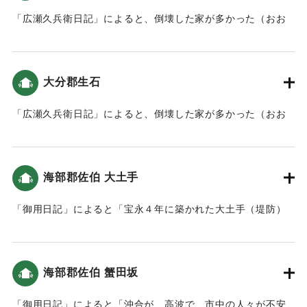
｜固有コード:
00199018
「広瀬久兵衛日記」によると、倒壊した家が多かった（おお
いたの地震と津波）。
｜固有コード:
00199019
大分郡生石
「広瀬久兵衛日記」によると、倒壊した家が多かった（おお
いたの地震と津波）。
｜固有コード:
00199020
海部郡佐伯 大土手
「御用日記」によると「宝永４年に築かれた大土手（堤防）
の外は「水一面」になったと記録されていますので、大土手
が津波を防ぎ、城下は無事だったよう」という記録がある
（おおいたの地震と津波）。
海部郡佐伯 蟹田坂
｜固有コード:
00199011
「御用日記」によると「沖合が、高波で、市中の人々が不安