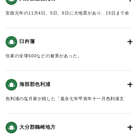
佐伯藩の村や洲、川のことを書きとめた「郡方川方御用日
た｡｢殿様｣と｢姫様｣は中嶋の桜の馬場に逃げました｡城中･御家
記」によると、「地震が発生した後、沖合が高波になり、ま
中は大破したので､廊下橋前の仮屋に避難しました。」
安政元年の11月4日、5日、6日に大地震があり、15日まで余
ちなかでは津波が来ると騒ぎになりました。城下町の人々は
7日「四ツ時分(9時)再び大地震が起こりました｡御城･御殿向
震が続いた。そのため、村の堤防が33間（60メートル）破損
城山や山ぎわにある養賢寺・家臣の屋敷へと避難しました。
はほとんど破損しました。」
した。
最初の津波は川をさかのぼり、諸木方（諸木役所、現佐伯セ
「※亡くなった人は6人､怪我人は数知れずといいます。」
ントラルホテル辺り、ホテルの前の道は川でした）へと到達
（地球の歴史と人間の記録 おおいたと「南海地震」）
臼杵藩
｜固有コード:
00199003
し、川沿いの道へとあふれだしました。その高さは約75セン
「広瀬久兵衛日記」によると、倒壊した家が200軒くらいあっ
チと、勢いがあれば人が立っていられない程でした。」「ま
た。6人が即死、けが人多数。相撲取りが4人即死した（おお
住家の全壊500などの被害があった。
た宝永4年の大地震を教訓にして、城を開放して人々の避難場
いたの地震と津波）。
所としました。」また、「御用日記」によると、「万一大地
｜固有コード:
00199004
震と津波があるならば、宝永四年亥年の対応をもって、大手
｜固有コード:
00199002
海部郡色利浦
と搦手の門を開き、家中ならびに町人の者達が逃げてくるな
らば城内へも入れなさい。」「申ノ下刻（4時過ぎ）、にわか
色利浦の塩月家が残した「嘉永七年甲寅年十一月色利浦文
に津波が川内に入り込み枡形・大止手の外は水一面になり、
書」によると、「満潮時の海面より約2.7ｍの高さの津波が押
市中は大騒ぎになりました。」という記録がある（おおいた
し寄せました。津波は数度押し寄たようです。最初の津波
の地震と津波）。
は、元屋敷水神前までと東風網代の太七方前まで到達したと
大分郡鶴崎地方
記録されています。」「元屋敷にあった大庄屋の屋敷は宝永
｜固有コード:
00199009
４年の津波で流されたので、高台へ移していました。そのた