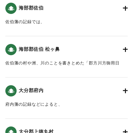
海部郡佐伯
｜固有コード:
00199008
佐伯藩の記録では、
4日「軽い地震があり､時ならぬ潮の満ち引きがありまし
た。」
5日「「大地震｣ 宝永4年(1707)の地震のことがあったので､
海部郡佐伯 松ヶ鼻
佐伯城大手門を開いて､城下の者も避難するようにしました｡
やがて､｢高汐｣が城下に流れこんできました。」
佐伯藩の村や洲、川のことを書きとめた「郡方川方御用日
6日「城内の破損か所の記録には、「いつの地震で壊れたか不
記」によると、「藩は津波の対策として、松ヶ鼻に大筒（大
明だが､今回まとめて提出｣と記されていました」
砲）を持たせた見張り番を置き、津波が来たら玉を込めずに
7日「５日の地震より､一層激しい地震｡被害がこの地震で大き
空砲で知らせるように命令しました。」という記録がある
くなりました。」
大分郡府内
（おおいたの地震と津波）。
という記録がある。（地球の歴史と人間の記録 おおいたと
「南海地震」）
府内藩の記録などによると、
｜固有コード:
00199010
「恕齋日録」によると7日は、「平常より一丈八尺余り高い高
4日「五ツ半頃(8時頃)地震があり､八ッ時前(13時頃)に津波が
潮」が襲った。
押し寄せました。」
5日「七ツ時分(16時)に大地震が起こり､潮の干満がありまし
大分郡上徳丸村