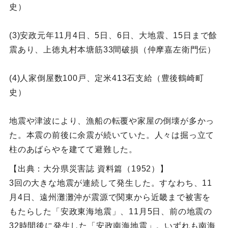
史）
(3)安政元年11月4日、5日、6日、大地震、15日まで餘
震あり、上徳丸村本塘筋33間破損（仲摩嘉左衛門伝）
(4)人家倒屋数100戸、定米413石支給（豊後鶴崎町
史）
地震や津波により、漁船の転覆や家屋の倒壊が多かっ
た。本震の前後に余震が続いていた。人々は掘っ立て
柱のあばらやを建てて避難した。
【出典：大分県災害誌 資料篇（1952）】
3回の大きな地震が連続して発生した。すなわち、11
月4日、遠州灘灘沖が震源で関東から近畿まで被害を
もたらした「安政東海地震」、11月5日、前の地震の
32時間後に発生した「安政南海地震」。いずれも南海