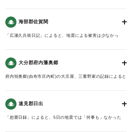
が亡くなった（おおいたの地震と津波）。※思想家。「碩田
叢史」の編集で有名。
海部郡佐賀関
｜固有コード:
00199026
「広瀬久兵衛日記」によると、地震による被害は少なかっ
た。「恕齋日録」によると、5日では「家から逃げ出す程も
無」いほどだった。7日の地震は軽かった（おおいたの地震と
津波）。
大分郡府内藩奥郷
｜固有コード:
00199027
府内領奥郷(由布市庄内町)の大庄屋、三重野家の記録によると
「11月5日七ツ半過(18時頃)と11月7日四ッ時頃(9時頃)の大
地震で､24時間体制の取締り､また人々が離散しないように世
話をすることが命じられました｡また､郷民達は､他の仕事を中
速見郡日出
断してでも縄をつくるよう命じられました。（地球の歴史と
人間の記録 おおいたと「南海地震」）
「恕齋日録」によると、5日の地震では「何事も」なかった
（おおいたの地震と津波）。
｜固有コード:
00199028