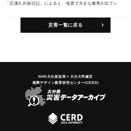
「広瀬久兵衛日記」によると、地震で大きな被害が出てい
めこの地震では大庄屋の屋敷は床下浸水で済」んだという記
る。「恕齋日録」によると、5日に3人が圧死した。また、
録がある。また、村の人間は残らず山へ向かい小屋をかけ
「熊本藩御茶屋の玄関や太鼓櫓等が壊れました。報告では圧
た。東風網代は廣岡、中江は尾はな、薬師庵の上へ避難した
災害一覧に戻る
死二人、怪我人は沢山」いた。7日は「鶴崎からの報告では、
という記録も残っている（おおいたの地震と津波）。
朝五ツ半頃二度揺れたが格別強くはなく、五ツ半過ぎ頃に大
地震」（おおいたの地震と津波）。住宅の倒壊は100戸、定米
｜固有コード:
00199005
（小作料として収められた米）413石が支給された（豊後鶴崎
町史）。
｜固有コード:
00199001
NHK大分放送局 × 大分大学減災
復興デザイン教育研究センター(CERD)