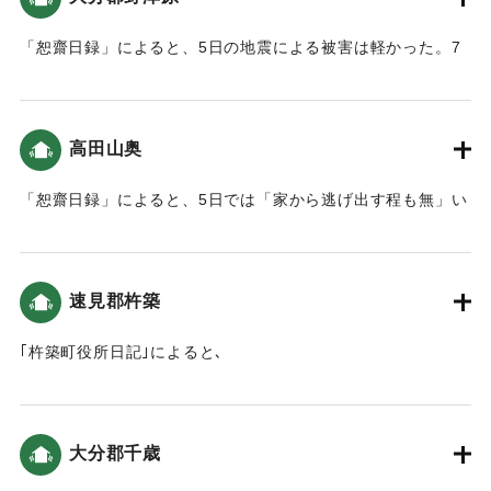
「恕齋日録」によると、5日の地震による被害は軽かった。7
日は「御茶尾の柱が狂い梁等が損じ」た（おおいたの地震と
津波）。
高田山奥
｜固有コード:
00199030
「恕齋日録」によると、5日では「家から逃げ出す程も無」い
ほどだった。7日の地震は軽かった（おおいたの地震と津
波）。
速見郡杵築
｜固有コード:
00199031
｢杵築町役所日記｣によると､
4日「小さな地震がありました。」5日「七ツ半大地震｡家が倒
壊あるいは破損し､町中混乱しました｡六軒町(杵築城の南)辺り
に｢高張｣を立て夜回りにあたりました。」7日「四ツ時分､大
大分郡千歳
地震にて六軒町･魚町他大破しました｡船に乗り込んだり､大手
に逃れたりして､有り合わせの竹木で仮小屋を建てました｡御