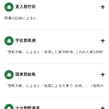
直入郡竹田
岡藩の記録によると、
4日「「辰ノ中刻」に江戸で大地震があり、御殿などが破損し
た。」5日「「申ノ下刻」に大地震。お過剰では本丸で地割れ
が生じた。「鐘丸様」・「於芳様」は庭へ避難した。」7日
宇佐郡長洲
「「辰ノ下刻」の再び大地震が起きた。本丸の番所などが倒
れ、石垣も数か所で崩れた。「御西郭」では地割れが生じ
「惣町大帳」によると「全壊した家30軒余､こわれた家100軒
た。領内も被があり、「未曽有ノ大地震」である。」という
ほど。」（地球の歴史と人間の記録 おおいたと「南海地
記録がある（地球の歴史と人間の記録 おおいたと「南海地
震」）
震」）。
国東郡姫島
｜固有コード:
00199036
｜固有コード:
00199035
「惣町大帳」によると「地震による火事で､全焼。」（地球の
歴史と人間の記録 おおいたと「南海地震」）
｜固有コード:
00199037
大分郡野津原