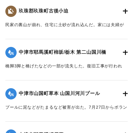
梅雨前線豪雨を振り返って～』,2014】
玖珠郡玖珠町古後小迫
｜固有コード:
09921024
民家の裏山が崩れ、住宅に土砂が流れ込んだ。家には夫婦が
住んでいたが無事だった。
【出典：大分県土木部『平成24年災 豪雨災害誌 ～平成24年
梅雨前線豪雨を振り返って～』,2014】
中津市耶馬溪町柿坂/栃木 第二山国川橋
｜固有コード:
09921025
橋脚3脚と橋げたなどの一部が流失した。復旧工事が行われ
2014年5月29日に開通した。
【出典：大分県土木部『平成24年災 豪雨災害誌 ～平成24年
梅雨前線豪雨を振り返って～』,2014】
中津市山国町草本 山国川河川プール
｜固有コード:
09921026
プールに泥などがたまるなど被害が出た。7月27日からボラン
ティアによる復旧作業が行われた。
【出典：大分県土木部『平成24年災 豪雨災害誌 ～平成24年
梅雨前線豪雨を振り返って～』,2014】