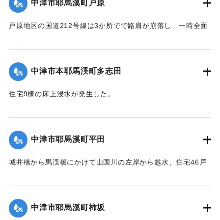
中津市耶馬溪町戸原
｜固有コード:
09921027
戸原地区の国道212号線は3か所でで路肩が崩落し、一時全面
通行止めになった。
【出典：大分県土木部『平成24年災 豪雨災害誌 ～平成24年
梅雨前線豪雨を振り返って～』,2014】
中津市本耶馬渓町多志田
｜固有コード:
09921028
住宅9棟の床上浸水が発生した。
【出典：伊藤弘行、山本晶、久保田啓二朗、大浪裕之「平成
24年7月九州北部豪雨災害に関する調査」『国土技術政策総合
研究所資料』第758号,2013,pp.1-73】
中津市耶馬溪町平田
｜固有コード:
09921021
城井橋から馬渓橋にかけて山国川の左岸から越水、住宅46戸
に床上浸水、24戸が床下浸水の被害を受けた。
【出典：伊藤弘行、山本晶、久保田啓二朗、大浪裕之「平成
24年7月九州北部豪雨災害に関する調査」『国土技術政策総合
中津市耶馬溪町柿坂
研究所資料』第758号,2013,pp.1-73】