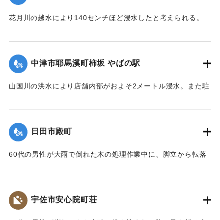
http://tyu.oita-ed.jp/hita/hokubu/information/post-2.html】
｜固有コード:
09921006
花月川の越水により140センチほど浸水したと考えられる。
｜固有コード:
09921007
【出典：山本晴彦、山崎俊成、山本実則、小林北斗「２０１
２年７月に大分県北部で発生した豪雨と洪水災害の特徴」
『自然災害科学』32-3,日本災害自然学会,2013,pp.233-
中津市耶馬溪町柿坂 やばの駅
248】
山国川の洪水により店舗内部がおよそ2メートル浸水。また駐
｜固有コード:
09921008
車場の舗装面が破損した。また14日の洪水でも被害を受け復
旧を断念。建物は取り壊されて更地になった。
【出典：山本晴彦、山崎俊成、山本実則、小林北斗「２０１
日田市殿町
２年７月に大分県北部で発生した豪雨と洪水災害の特徴」
『自然災害科学』32-3,日本災害自然学会,2013,pp.233-
60代の男性が大雨で倒れた木の処理作業中に、脚立から転落
248】
して足に軽いけがをした。
｜固有コード:
09921009
｜固有コード:
09921002
宇佐市安心院町荘