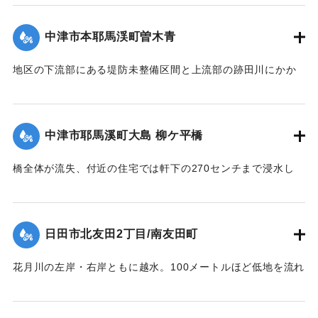
の床上浸水、19棟の床下浸水が発生した。道路より山側のほ
うが地盤が低く浸水被害が大きかった。
中津市本耶馬渓町曽木青
【出典：伊藤弘行、山本晶、久保田啓二朗、大浪裕之「平成
24年7月九州北部豪雨災害に関する調査」『国土技術政策総合
地区の下流部にある堤防未整備区間と上流部の跡田川にかか
研究所資料』第758号,2013,pp.1-73】
る耶馬橋の仮橋付近から水があふれ、住宅の床上浸水36戸、
床下浸水7戸の被害が発生した。
｜固有コード:
09921015
【出典：伊藤弘行、山本晶、久保田啓二朗、大浪裕之「平成
中津市耶馬溪町大島 柳ケ平橋
24年7月九州北部豪雨災害に関する調査」『国土技術政策総合
研究所資料』第758号,2013,pp.1-73】
橋全体が流失、付近の住宅では軒下の270センチまで浸水し
た。
｜固有コード:
09921016
【出典：山本晴彦、山崎俊成、山本実則、小林北斗「２０１
２年７月に大分県北部で発生した豪雨と洪水災害の特徴」
日田市北友田2丁目/南友田町
『自然災害科学』32-3,日本災害自然学会,2013,pp.233-
248】
花月川の左岸・右岸ともに越水。100メートルほど低地を流れ
筑後川の河道に戻ったと考えられる。
｜固有コード:
09921010
【出典：伊藤弘行、山本晶、久保田啓二朗、大浪裕之「平成