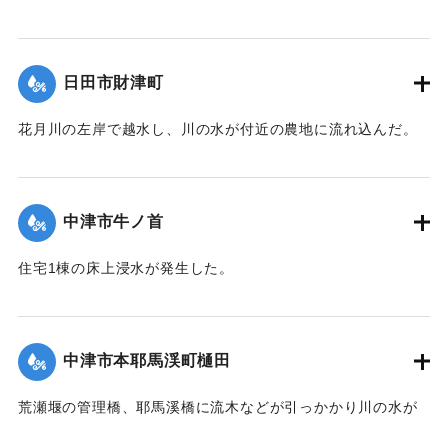
【出典：伊藤弘行、山本晶、久保田啓二朗、大浪裕之「平成
24年7月九州北部豪雨災害に関する調査」『国土技術政策総合
研究所資料』第758号,2013,pp.1-73】
日田市財津町
｜固有コード:
09921019
花月川の左岸で越水し、川の水が付近の農地に流れ込んだ。
流れは国道212号線まで達し、さらに岡本川の沿いの集落にま
で及んだ。
【出典：伊藤弘行、山本晶、久保田啓二朗、大浪裕之「平成
中津市牛ノ首
24年7月九州北部豪雨災害に関する調査」『国土技術政策総合
研究所資料』第758号,2013,pp.1-73】
住宅1棟の床上浸水が発生した。
【出典：伊藤弘行、山本晶、久保田啓二朗、大浪裕之「平成
｜固有コード:
09921013
24年7月九州北部豪雨災害に関する調査」『国土技術政策総合
研究所資料』第758号,2013,pp.1-73】
中津市本耶馬渓町樋田
｜固有コード:
09921014
荒瀬堰の管理橋、耶馬溪橋に流木などが引っかかり川の水が
あふれ、地区を縦断する道路に沿い水が流れ込んで住宅11棟