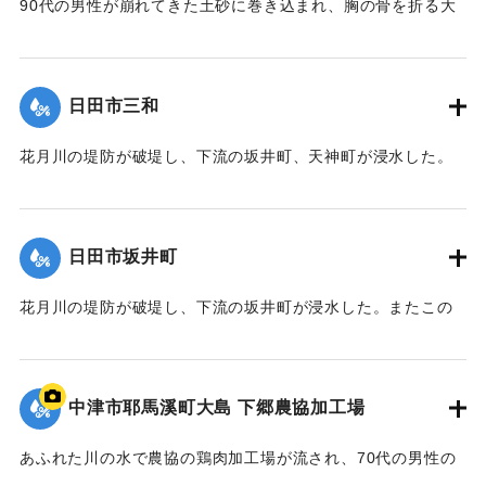
90代の男性が崩れてきた土砂に巻き込まれ、胸の骨を折る大
けがを負った。
｜固有コード:
09921003
日田市三和
花月川の堤防が破堤し、下流の坂井町、天神町が浸水した。
また河岸に近接していた住宅が倒壊、川沿いにある住吉団地
公園も流された。
【出典：山本晴彦、山崎俊成、山本実則、小林北斗「２０１
日田市坂井町
２年７月に大分県北部で発生した豪雨と洪水災害の特徴」
『自然災害科学』32-3,日本災害自然学会,2013,pp.233-
花月川の堤防が破堤し、下流の坂井町が浸水した。またこの
248】
周辺は7月14日の豪雨でも浸水した。また決壊箇所の上流側は
側溝に氾濫した川の水が流れ込み、浸水が発生したとのこと
｜固有コード:
09921004
である。
中津市耶馬溪町大島 下郷農協加工場
【出典：山本晴彦、山崎俊成、山本実則、小林北斗「２０１
２年７月に大分県北部で発生した豪雨と洪水災害の特徴」
あふれた川の水で農協の鶏肉加工場が流され、70代の男性の
『自然災害科学』32-3,日本災害自然学会,2013,pp.233-
行方がわからなくなった。