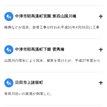
ント建立の経緯が刻まれている。
なお、「夜明の鐘」は旧夜明小学校のもので、2011年に設置
された。
中津市耶馬溪町宮園 第四山国川橋
【碑文】
橋脚などが流失。架替工事が行われ平成31年4月25日に工事
これは、平成24年7月3日、14日に発生した九州北部豪雨によ
が完了した。
って夜明地区の川が氾濫し出てきた石を加工したものです。
【出典：大分県土木部『平成24年災 豪雨災害誌 ～平成24年
桜を形どった花びらに、夜明ご当地三部曲の音符を、中心に
梅雨前線豪雨を振り返って～』,2014】
は夜明の三日月山に架かる、下弦の月(三日月)に抱かれた明け
中津市耶馬溪町下郷 雲輿橋
の明星(幸せ到来のシンボル)を彫りました。
｜固有コード:
09921029
これは、東北や日田の災害復興と日本の夜明への祈念を表現
山国川の増水により冠水。被害を受けたが、平成27年度から
しています。
架替工事が行われた。
【出典：碑文、朝日新聞webサイト
【出典：大分県土木部『平成24年災 豪雨災害誌 ～平成24年
（http://www.asahi.com/travel/aviation/SEB201111230015.ht
梅雨前線豪雨を振り返って～』,2014】
日田市上諸留町
ref=chiezou）】
｜固有コード:
09921030
有田川沿いの家屋が倒壊した。
｜固有コード:
09921031
【出典：大分県土木部『平成24年災 豪雨災害誌 ～平成24年