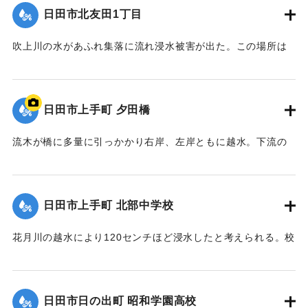
24年7月九州北部豪雨災害に関する調査」『国土技術政策総合
日田市北友田1丁目
研究所資料』第758号,2013,pp.1-73】
吹上川の水があふれ集落に流れ浸水被害が出た。この場所は
｜固有コード:
09921011
JR久大線の盛土、光岡橋の道路盛土、花月川の堤防に囲まれ
ており水が溜まりやすい地形だったと見られている。
【出典：伊藤弘行、山本晶、久保田啓二朗、大浪裕之「平成
日田市上手町 夕田橋
24年7月九州北部豪雨災害に関する調査」『国土技術政策総合
研究所資料』第758号,2013,pp.1-73】
流木が橋に多量に引っかかり右岸、左岸ともに越水。下流の
上手町、丸山町、吹上町に広く浸水被害が出た。この水害を
｜固有コード:
09921012
受け平成28年に橋は下流側に新しく掛け替えられた。旧橋は3
本の橋脚があったが新橋は橋脚が1本になり平成29年の九州北
日田市上手町 北部中学校
部豪雨の際ではこの付近の浸水は大幅に改善された。
【出典：山本晴彦、山崎俊成、山本実則、小林北斗「２０１
花月川の越水により120センチほど浸水したと考えられる。校
２年７月に大分県北部で発生した豪雨と洪水災害の特徴」
舎の１階部分は泥水とがれきに覆われたが復旧作業ののち、7
『自然災害科学』32-3,日本災害自然学会,2013,pp.233-
月9日に学校を再開した。
248】
【出典：日田市立北部中学校（最終閲覧日2020年2月23日）
日田市日の出町 昭和学園高校