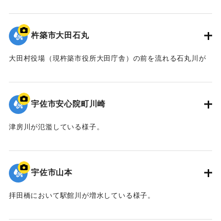
｜固有コード:
01064018
杵築市大田石丸
大田村役場（現杵築市役所大田庁舎）の前を流れる石丸川が
氾濫した。
｜固有コード:
01064017
宇佐市安心院町川崎
津房川が氾濫している様子。
｜固有コード:
01064016
宇佐市山本
拝田橋において駅館川が増水している様子。
｜固有コード:
01064015