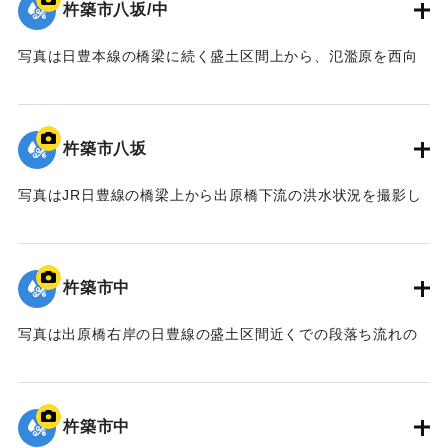
杵築市八坂/中
【出典：カブトガニの棲む干潟 : 八坂川の河川改修と環境保
全（大分県土木建築部河川課、1999）（平井義人氏の報告に
写真は日豊本線の橋梁に続く盛土区間上から、氾濫原を西向
よる）】
きに撮影したもの。写真中央部に見える樹林は八坂川の右岸
に沿って生育している河畔林。樹林帯より手前はすべて氾濫
｜固有コード:
01064011
域で、水田地帯とあっているが完全に水没している。JRの盛
杵築市八坂
土区間が堤防の役割を果たして洪水流が流れ下るのを阻止し
たため、貯水池状に氾濫水が停滞している。
写真はJR日豊線の橋梁上から出原橋下流の洪水状況を撮影し
【出典：カブトガニの棲む干潟 : 八坂川の河川改修と環境保
たもの。左岸堤防が不連続になっていることから、堤防はほ
全（大分県土木建築部河川課、1999）（平井義人氏の報告に
とんど水没し、洪水流が堤内地に激しく氾濫していることが
よる）】
わかる。
杵築市中
【出典：カブトガニの棲む干潟 : 八坂川の河川改修と環境保
｜固有コード:
01064007
全（大分県土木建築部河川課、1999）（平井義人氏の報告に
写真は出原橋右岸の日豊線の盛土区間近くでの段落ち流れの
よる）】
様子。出原橋の上流部で河川堤防を越えた洪水流は、道路の
盛土区間によって東への流れを妨げられたため、日豊本線と
｜固有コード:
01064008
道路の盛土区間の間を通過して手前側へ流れ、右端にある建
杵築市中
設会社の作業所の北側区域で道路面を越え、さらに作業所の