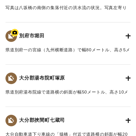
壁を壊して下流側に流れた。作業所のすぐ左側で水面が乱れ
写真は八坂橋の南側の集落付近の洪水流の状況。写真左寄り
ているのは、道路面から下流側へと洪水流が流れる際、水流
に一時停止の道路標識が写っているが、この道路標識からは
が滝のように高いところから流れ落ちる段落ち流れになった
水位の上昇の様子が見られるだけでなく、右側（下流側）に
ことを表している。
は後流渦（流れが物体によって阻止されたときに下流側にで
別府市堀田
【出典：カブトガニの棲む干潟 : 八坂川の河川改修と環境保
きる渦）が見られること、また橋に続く道路の下流側の水流
全（大分県土木建築部河川課、1999）（平井義人氏の報告に
の乱れから、かなり速い流速で洪水流が流れていたことがわ
県道別府一の宮線（九州横断道路）で幅80メートル、高さ5メ
よる）】
かる。
ートルにわたり土砂が崩れ落ちるなど、大規模な土砂崩れが3
【出典：カブトガニの棲む干潟 : 八坂川の河川改修と環境保
か所で発生した。このため全面通行止めになり、17日中の復
｜固有コード:
01064009
全（大分県土木建築部河川課、1999）（平井義人氏の報告に
旧を目指し作業を進めている。
大分郡湯布院町塚原
よる）】
【出典：大分合同新聞 1997年9月17日夕刊11面】
県道別府湯布院線で道路横の斜面が幅50メートル、高さ10メ
｜固有コード:
01064010
｜固有コード:
01064002
ートルにわたり崩落。近くを通りかかった車から降りた30代
の女性に斜面からの土石流があたり左手の親指に軽いけがを
した。
大分郡挾間町七蔵司
【出典：大分合同新聞 1997年9月17日朝刊21面】
大分自動車道下り車線の「猿橋」付近で道路横の斜面が幅20