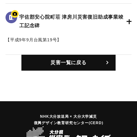
線が通っていたため、電話回線が切れた。
【出典：大分合同新聞 1997年9月17日朝刊21面】
宇佐郡安心院町荘 津房川災害復旧助成事業竣
工記念碑
｜固有コード:
01064001
【平成9年9月台風第19号】
（石碑１）
災害一覧に戻る
津房川災害復旧助成事業竣工記念碑 大分県知事 平松守彦
（石碑２）
碑文 平成九年九月四日発生した台風十九号は、九月十五日
に鹿児島県枕崎付近に上陸し、十六日にかけて九州中央部を
縦断したため、大分県中北部に大きな被害をもたらした。安
心院町では、十四日夜半から降り始めた雨が十六日早朝から
夕方にかけて非常に強い雨となり、日指ダム観測所で連続雨
量四一九ミリ、最大日雨量二九五ミリ、最大時間雨量四八ミ
NHK大分放送局 × 大分大学減災
復興デザイン教育研究センター(CERD)
リを記録した。この豪雨により、津房川では各所で河岸の決
壊・溢水が相次ぎ、家屋の浸水七棟、田畑の冠水約三二ヘク