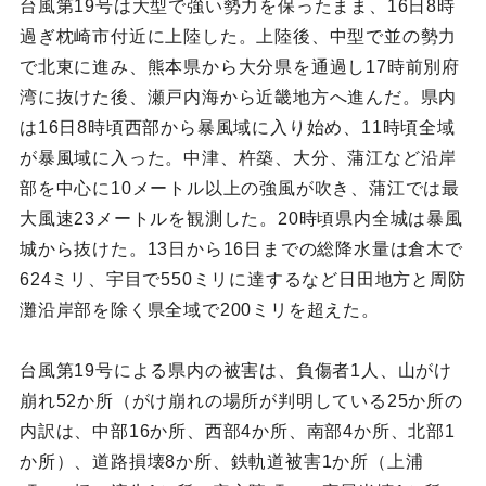
台風第19号は大型で強い勢力を保ったまま、16日8時
過ぎ枕崎市付近に上陸した。上陸後、中型で並の勢力
で北東に進み、熊本県から大分県を通過し17時前別府
湾に抜けた後、瀬戸内海から近畿地方へ進んだ。県内
は16日8時頃西部から暴風域に入り始め、11時頃全域
が暴風域に入った。中津、杵築、大分、蒲江など沿岸
部を中心に10メートル以上の強風が吹き、蒲江では最
大風速23メートルを観測した。20時頃県内全城は暴風
城から抜けた。13日から16日までの総降水量は倉木で
624ミリ、宇目で550ミリに達するなど日田地方と周防
灘沿岸部を除く県全域で200ミリを超えた。
台風第19号による県内の被害は、負傷者1人、山がけ
崩れ52か所（がけ崩れの場所が判明している25か所の
内訳は、中部16か所、西部4か所、南部4か所、北部1
か所）、道路損壊8か所、鉄軌道被害1か所（上浦