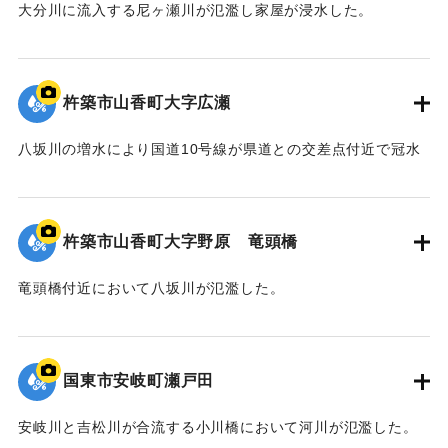
大分川に流入する尼ヶ瀬川が氾濫し家屋が浸水した。
｜固有コード:
01064021
杵築市山香町大字広瀬
八坂川の増水により国道10号線が県道との交差点付近で冠水
した。
｜固有コード:
01064020
杵築市山香町大字野原 竜頭橋
竜頭橋付近において八坂川が氾濫した。
｜固有コード:
01064019
国東市安岐町瀬戸田
安岐川と吉松川が合流する小川橋において河川が氾濫した。