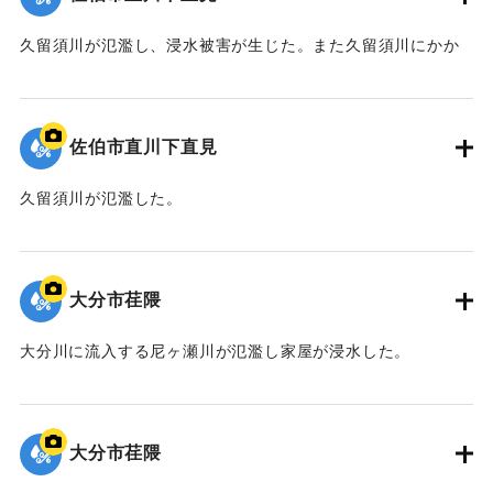
久留須川が氾濫し、浸水被害が生じた。また久留須川にかか
る新洞橋が落橋した。
｜固有コード:
01064024
佐伯市直川下直見
久留須川が氾濫した。
｜固有コード:
01064023
大分市荏隈
大分川に流入する尼ヶ瀬川が氾濫し家屋が浸水した。
｜固有コード:
01064022
大分市荏隈