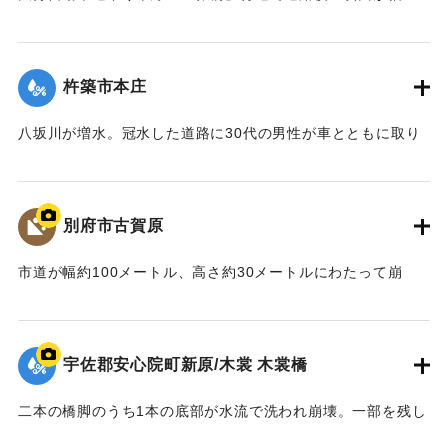
｜固有コード:
01064003
メートル、高さ10メートルにわたって崩落。通行止めになっ
た。
【出典：大分合同新聞 1997年9月17日朝刊21面】
杵築市本庄
｜固有コード:
01064004
八坂川が増水。冠水した道路に30代の男性が車とともに取り
残され、3時間後車の屋根の上で助けを求めていたところ川を
さかのぼってきた漁船が救助した。
【出典：大分合同新聞 1997年9月17日朝刊21面】
別府市古賀原
｜固有コード:
01064005
市道が幅約100メートル、高さ約30メートルにわたって崩
れ、乗用車が人を乗せたまま約30メートルまで押し流され
た。消防のレスキュー隊が約1時間半後に救出。70代の女性が
頭に軽いけがをした。乗用車は脱輪し、立ち往生していた。
宇佐郡安心院町新原/木裳 木裳橋
【出典：大分合同新聞 1997年9月16日夕刊13面】
二本の橋脚のうち1本の底部が水流で洗われ崩壊。一部を残し
｜固有コード:
01064006
て橋げた約45メートルが崩れ落ちた。橋下にはNTTの電話回