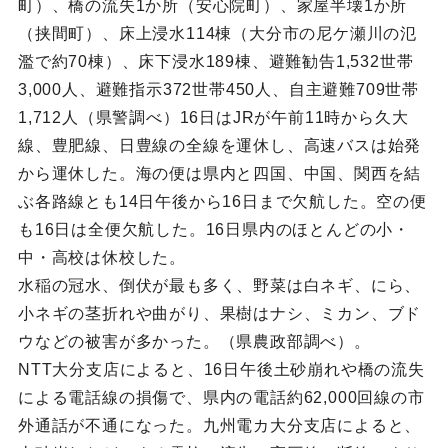
町）、橋の流失1か所（安心院町）、家屋半壊1か所
（挟間町）、床上浸水114棟（大分市の尼ケ瀬川の氾
濫で約70棟）、床下浸水189棟、避難勧告1,532世帯
3,000人、避難指示372世帯450人、自主避難709世帯
1,712人（県警調べ）16日はJRが午前11時から久大
線、豊肥線、日豊線の全線を運休し、高速バスは始発
から運休した。海の便は県内と四国、中国、関西を結
ぶ各路線とも14日午後から16日まで欠航した。空の便
も16日は全便欠航した。16日県内のほとんどの小・
中・高校は休校した。
水稲の冠水、倒伏が最も多く、野菜は白ネギ、にら、
小ネギの茎折れや曲がり、果樹はナシ、ミカン、ブド
ウなどの被害が多かった。（県農政部調べ）。
NTT大分支店によると、16日午後土砂崩れや橋の流失
による電話線の損傷で、県内の電話約62,000回線の市
外通話が不通になった。九州電カ大分支店によると、