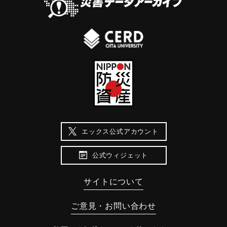
タール、道路橋流出四橋、井堰流失六基など、甚大な被害が
発生した。このため、大分県では再度災害防止を目的とし
て、特に被害が甚大であった安心院町木裳から五郎丸までの
間、総延長八．七キロメートルについて、平成九年から「津
房川災害復旧助成事業」に着手した。河川の復旧に当たって
は、被災によって失われた水生生物の生育環境の復元や現存
する自然環境の保全を目指し、「津房川災害復旧助成事業環
境整備検討会」を設置するなど具体策を検討の末、従来の多
自然型工法に加え、魚介類のすみかとなるFH（フィッシュホ
ーム）護岸をはじめとする数種の新工法を全国区で初めて採
用し、総工費四十五億円を投じて平成十四年三月に竣工し
エックス公式アカウント
た。 平成十四年五月吉日
公式ウィジェット
｜固有コード:
01064012
サイトについて
ご意見・お問い合わせ