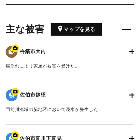
主な被害
マップを見る
杵築市大内
崖崩れにより家屋が被害を受けた。
｜固有コード:
01064026
佐伯市鶴望
門前川流域の脇地区において浸水が発生した。
｜固有コード:
01064025
佐伯市直川下直見