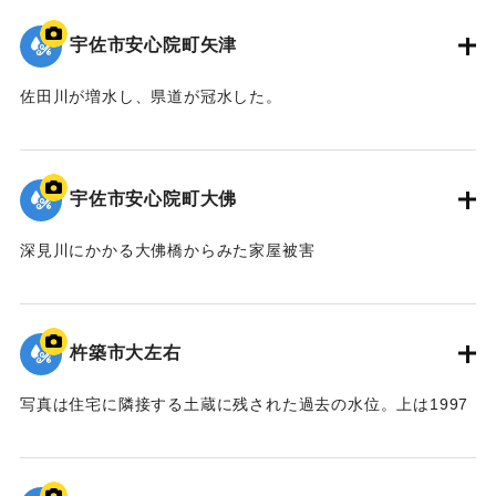
宇佐市安心院町矢津
佐田川が増水し、県道が冠水した。
｜固有コード:
01064014
宇佐市安心院町大佛
深見川にかかる大佛橋からみた家屋被害
｜固有コード:
01064013
杵築市大左右
写真は住宅に隣接する土蔵に残された過去の水位。上は1997
年の洪水、下は1976年の洪水の痕跡。写真の分析から、洪水
は大左右地区で5ｍの増水。標高19ｍの水準まで水が達したこ
とがわかる。