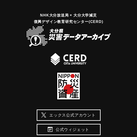
夕方にかけて非常に強い雨となり、日指ダム観測所で連続雨
量四一九ミリ、最大日雨量二九五ミリ、最大時間雨量四八ミ
NHK大分放送局 × 大分大学減災
復興デザイン教育研究センター(CERD)
リを記録した。この豪雨により、津房川では各所で河岸の決
壊・溢水が相次ぎ、家屋の浸水七棟、田畑の冠水約三二ヘク
タール、道路橋流出四橋、井堰流失六基など、甚大な被害が
発生した。このため、大分県では再度災害防止を目的とし
て、特に被害が甚大であった安心院町木裳から五郎丸までの
間、総延長八．七キロメートルについて、平成九年から「津
房川災害復旧助成事業」に着手した。河川の復旧に当たって
は、被災によって失われた水生生物の生育環境の復元や現存
する自然環境の保全を目指し、「津房川災害復旧助成事業環
境整備検討会」を設置するなど具体策を検討の末、従来の多
自然型工法に加え、魚介類のすみかとなるFH（フィッシュホ
ーム）護岸をはじめとする数種の新工法を全国区で初めて採
用し、総工費四十五億円を投じて平成十四年三月に竣工し
エックス公式アカウント
た。 平成十四年五月吉日
公式ウィジェット
｜固有コード:
01064012