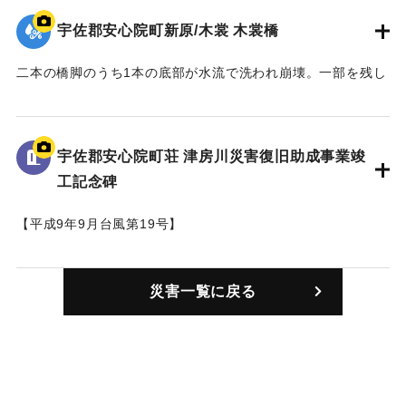
頭に軽いけがをした。乗用車は脱輪し、立ち往生していた。
宇佐郡安心院町新原/木裳 木裳橋
【出典：大分合同新聞 1997年9月16日夕刊13面】
二本の橋脚のうち1本の底部が水流で洗われ崩壊。一部を残し
｜固有コード:
01064006
て橋げた約45メートルが崩れ落ちた。橋下にはNTTの電話回
線が通っていたため、電話回線が切れた。
【出典：大分合同新聞 1997年9月17日朝刊21面】
宇佐郡安心院町荘 津房川災害復旧助成事業竣
工記念碑
｜固有コード:
01064001
【平成9年9月台風第19号】
（石碑１）
災害一覧に戻る
津房川災害復旧助成事業竣工記念碑 大分県知事 平松守彦
（石碑２）
碑文 平成九年九月四日発生した台風十九号は、九月十五日
に鹿児島県枕崎付近に上陸し、十六日にかけて九州中央部を
縦断したため、大分県中北部に大きな被害をもたらした。安
心院町では、十四日夜半から降り始めた雨が十六日早朝から