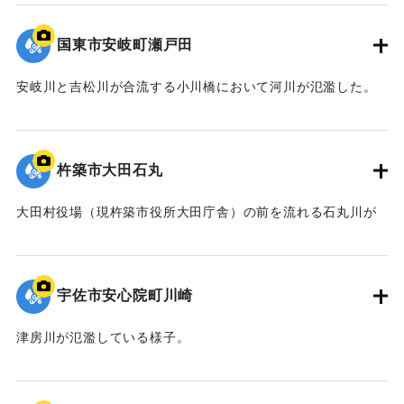
｜固有コード:
01064019
国東市安岐町瀬戸田
安岐川と吉松川が合流する小川橋において河川が氾濫した。
｜固有コード:
01064018
杵築市大田石丸
大田村役場（現杵築市役所大田庁舎）の前を流れる石丸川が
氾濫した。
｜固有コード:
01064017
宇佐市安心院町川崎
津房川が氾濫している様子。
｜固有コード:
01064016