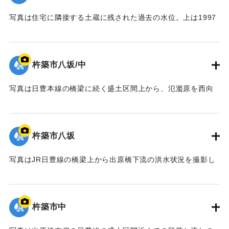
写真は住宅に隣接する土蔵に残された過去の水位。上は1997
年の洪水、下は1976年の洪水の痕跡。写真の分析から、洪水
は大左右地区で5ｍの増水。標高19ｍの水準まで水が達したこ
とがわかる。
杵築市八坂/中
【出典：カブトガニの棲む干潟 : 八坂川の河川改修と環境保
全（大分県土木建築部河川課、1999）（平井義人氏の報告に
写真は日豊本線の橋梁に続く盛土区間上から、氾濫原を西向
よる）】
きに撮影したもの。写真中央部に見える樹林は八坂川の右岸
に沿って生育している河畔林。樹林帯より手前はすべて氾濫
｜固有コード:
01064011
域で、水田地帯とあっているが完全に水没している。JRの盛
杵築市八坂
土区間が堤防の役割を果たして洪水流が流れ下るのを阻止し
たため、貯水池状に氾濫水が停滞している。
写真はJR日豊線の橋梁上から出原橋下流の洪水状況を撮影し
【出典：カブトガニの棲む干潟 : 八坂川の河川改修と環境保
たもの。左岸堤防が不連続になっていることから、堤防はほ
全（大分県土木建築部河川課、1999）（平井義人氏の報告に
とんど水没し、洪水流が堤内地に激しく氾濫していることが
よる）】
わかる。
杵築市中
【出典：カブトガニの棲む干潟 : 八坂川の河川改修と環境保
｜固有コード:
01064007
全（大分県土木建築部河川課、1999）（平井義人氏の報告に