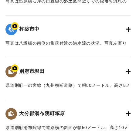
写真は出原橋右岸の日豊線の盛土区間近くでの段落ち流れの
よる）】
様子。出原橋の上流部で河川堤防を越えた洪水流は、道路の
盛土区間によって東への流れを妨げられたため、日豊本線と
｜固有コード:
01064008
道路の盛土区間の間を通過して手前側へ流れ、右端にある建
杵築市中
設会社の作業所の北側区域で道路面を越え、さらに作業所の
壁を壊して下流側に流れた。作業所のすぐ左側で水面が乱れ
写真は八坂橋の南側の集落付近の洪水流の状況。写真左寄り
ているのは、道路面から下流側へと洪水流が流れる際、水流
に一時停止の道路標識が写っているが、この道路標識からは
が滝のように高いところから流れ落ちる段落ち流れになった
水位の上昇の様子が見られるだけでなく、右側（下流側）に
ことを表している。
は後流渦（流れが物体によって阻止されたときに下流側にで
別府市堀田
【出典：カブトガニの棲む干潟 : 八坂川の河川改修と環境保
きる渦）が見られること、また橋に続く道路の下流側の水流
全（大分県土木建築部河川課、1999）（平井義人氏の報告に
の乱れから、かなり速い流速で洪水流が流れていたことがわ
県道別府一の宮線（九州横断道路）で幅80メートル、高さ5メ
よる）】
かる。
ートルにわたり土砂が崩れ落ちるなど、大規模な土砂崩れが3
【出典：カブトガニの棲む干潟 : 八坂川の河川改修と環境保
か所で発生した。このため全面通行止めになり、17日中の復
｜固有コード:
01064009
全（大分県土木建築部河川課、1999）（平井義人氏の報告に
旧を目指し作業を進めている。
大分郡湯布院町塚原
よる）】
【出典：大分合同新聞 1997年9月17日夕刊11面】
県道別府湯布院線で道路横の斜面が幅50メートル、高さ10メ
｜固有コード:
01064010
｜固有コード:
01064002
ートルにわたり崩落。近くを通りかかった車から降りた30代