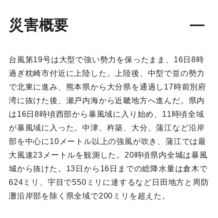
災害概要
台風第19号は大型で強い勢力を保ったまま、16日8時
過ぎ枕崎市付近に上陸した。上陸後、中型で並の勢力
で北東に進み、熊本県から大分県を通過し17時前別府
湾に抜けた後、瀬戸内海から近畿地方へ進んだ。県内
は16日8時頃西部から暴風域に入り始め、11時頃全域
が暴風域に入った。中津、杵築、大分、蒲江など沿岸
部を中心に10メートル以上の強風が吹き、蒲江では最
大風速23メートルを観測した。20時頃県内全城は暴風
城から抜けた。13日から16日までの総降水量は倉木で
624ミリ、宇目で550ミリに達するなど日田地方と周防
灘沿岸部を除く県全域で200ミリを超えた。