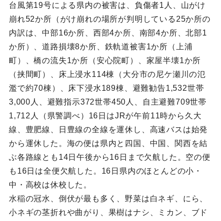
台風第19号による県内の被害は、負傷者1人、山がけ
崩れ52か所（がけ崩れの場所が判明している25か所の
内訳は、中部16か所、西部4か所、南部4か所、北部1
か所）、道路損壊8か所、鉄軌道被害1か所（上浦
町）、橋の流失1か所（安心院町）、家屋半壊1か所
（挟間町）、床上浸水114棟（大分市の尼ケ瀬川の氾
濫で約70棟）、床下浸水189棟、避難勧告1,532世帯
3,000人、避難指示372世帯450人、自主避難709世帯
1,712人（県警調べ）16日はJRが午前11時から久大
線、豊肥線、日豊線の全線を運休し、高速バスは始発
から運休した。海の便は県内と四国、中国、関西を結
ぶ各路線とも14日午後から16日まで欠航した。空の便
も16日は全便欠航した。16日県内のほとんどの小・
中・高校は休校した。
水稲の冠水、倒伏が最も多く、野菜は白ネギ、にら、
小ネギの茎折れや曲がり、果樹はナシ、ミカン、ブド