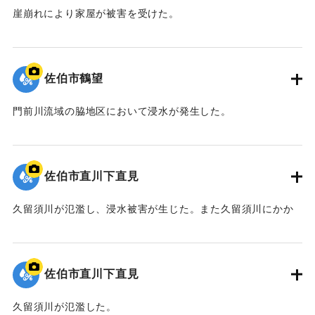
崖崩れにより家屋が被害を受けた。
｜固有コード:
01064026
佐伯市鶴望
門前川流域の脇地区において浸水が発生した。
｜固有コード:
01064025
佐伯市直川下直見
久留須川が氾濫し、浸水被害が生じた。また久留須川にかか
る新洞橋が落橋した。
｜固有コード:
01064024
佐伯市直川下直見
久留須川が氾濫した。