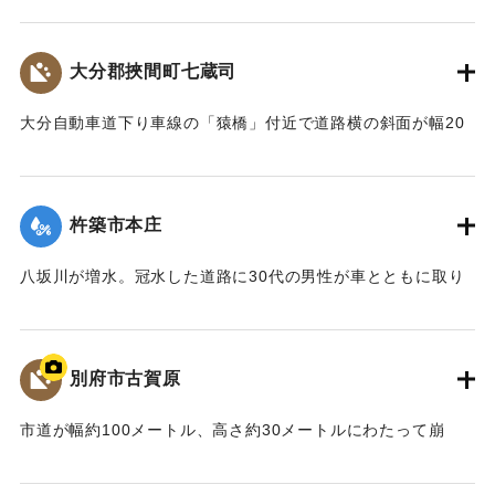
の女性に斜面からの土石流があたり左手の親指に軽いけがを
した。
大分郡挾間町七蔵司
【出典：大分合同新聞 1997年9月17日朝刊21面】
大分自動車道下り車線の「猿橋」付近で道路横の斜面が幅20
｜固有コード:
01064003
メートル、高さ10メートルにわたって崩落。通行止めになっ
た。
【出典：大分合同新聞 1997年9月17日朝刊21面】
杵築市本庄
｜固有コード:
01064004
八坂川が増水。冠水した道路に30代の男性が車とともに取り
残され、3時間後車の屋根の上で助けを求めていたところ川を
さかのぼってきた漁船が救助した。
【出典：大分合同新聞 1997年9月17日朝刊21面】
別府市古賀原
｜固有コード:
01064005
市道が幅約100メートル、高さ約30メートルにわたって崩
れ、乗用車が人を乗せたまま約30メートルまで押し流され
た。消防のレスキュー隊が約1時間半後に救出。70代の女性が