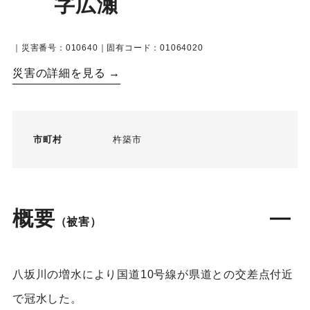
字広瀬
｜災害番号：010640｜固有コード：01064020
災害の詳細を見る →
市町村
杵築市
概要
（被害）
八坂川の増水により国道10号線が県道との交差点付近
で冠水した。