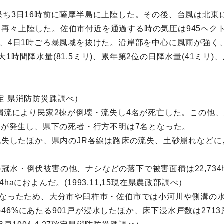
保ち3日16時前に薩摩半島に上陸した。その後、台風は北東
再々上陸した。佐伯市付近を通過する時の気圧は945ヘク
り、4日1時ごろ暴風域を抜けた。沿岸部を中心に風雨が強く
1時間降水量(81.5ミリ)、累年第2位の日降水量(41ミリ
7確定 県消防防災踝調べ）
し濁流により民家2棟が倒壊・流失し4名が死亡した。この他
被害が発生し、県下の死者・行方不明は7名となった。
が流失したほか、県内のJR各線は路床の流失、土砂崩れなど
水・倒伏被害の他、ナシなどの落下で被害面積は22,734
aにおよんだ。(1993,11,15現在県農政部調べ）
重なったため、大分市や臼杵巿・佐伯市では小河川や側溝の
6%にあたる901戸が浸水したほか、床下浸水戸数は271