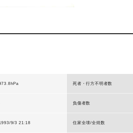
973.8hPa
死者・行方不明者数
-
負傷者数
1993/9/3 21:18
住家全壊/全焼数