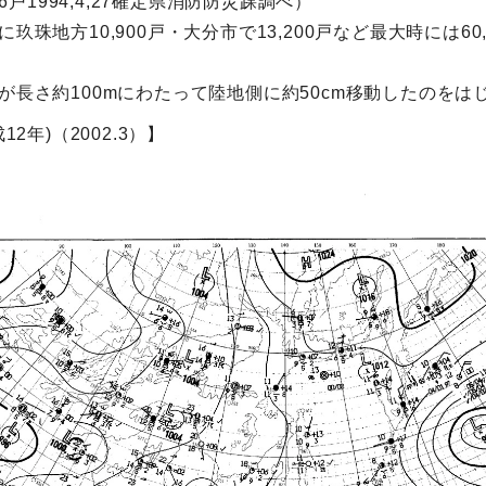
6戸1994,4,27確定県消防防災踝調べ）
玖珠地方10,900戸・大分市で13,200戸など最大時には6
が長さ約100mにわたって陸地側に約50cm移動したのをは
2年)（2002.3）】