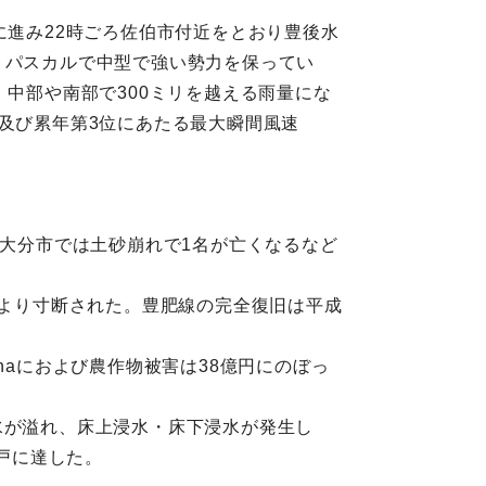
に進み22時ごろ佐伯市付近をとおり豊後水
トパスカルで中型で強い勢力を保ってい
、中部や南部で300ミリを越える雨量にな
)、及び累年第3位にあたる最大瞬間風速
、大分市では土砂崩れで1名が亡くなるなど
により寸断された。豊肥線の完全復旧は平成
haにおよび農作物被害は38億円にのぼっ
水が溢れ、床上浸水・床下浸水が発生し
3戸に達した。