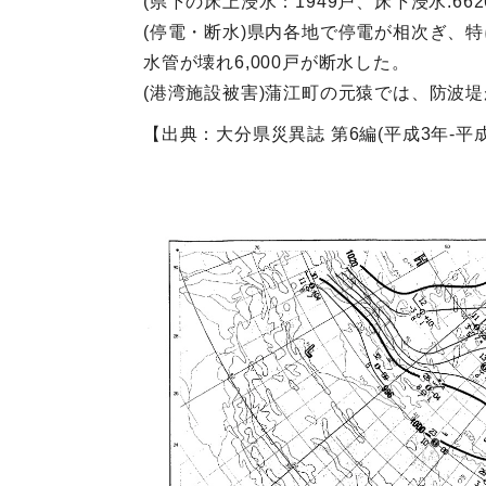
(県下の床上浸水：1949戸、床下浸水:662
(停電・断水)県内各地で停電が相次ぎ、特に
水管が壊れ6,000戸が断水した。
(港湾施設被害)蒲江町の元猿では、防波堤
【出典：大分県災異誌 第6編(平成3年-平成1