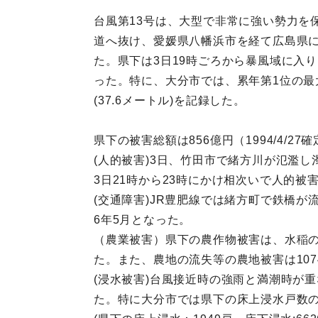
台風第13号は、大型で非常に強い勢力を
道へ抜け、愛媛県八幡浜市を経て広島県に
た。県下は3日19時ごろから暴風域に入
った。特に、大分市では、累年第1位の最大
(37.6メートル)を記録した。
県下の被害総額は856億円（1994/4/2
(人的被害)3日、竹田市で緒方川が氾濫
3日21時から23時にかけ相次いで人的
(交通障害)JR豊肥線では緒方町で鉄橋
6年5月となった。
（農業被害）県下の農作物被害は、水稲の冠
た。また、農地の流失等の農地被害は1074h
(浸水被害)台風接近時の強雨と満潮時が
た。特に大分市では県下の床上浸水戸数の4