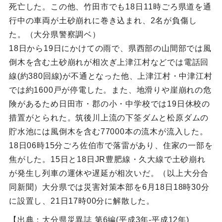
死亡した。この他、竹田市でも18日11時ごろ県道を通
行中の車両が土砂崩れに巻き込まれ、2名が負傷し
た。（大分県警察調ベ）
18日から19日にかけての雨で、県西部の山間部では風
倒木を含む土砂崩れが相次ぎ上津江村などでは電話回
線(約380回線)が不通となった他、上津江村・中津江村
では約1600戸が停電した。また、地滑りや崖崩れの危
険があるため日田市・郡の小・中学校では19日休校の
措置がとられた。筑後川上流の下筌ダムと松原ダムの
貯水池には風倒木を含む77000本の流木が流入した。
18日06時15分ごろ佐伯市で落雷があり、住家の一部を
焦がした。15日と18日JR豊肥線・久大線で土砂崩れ
が発生し列車の運休や遅延が相次いだ。（以上大分合
同新聞）大分県では災害対策本部を6月18日18時30分
に設置し、21日17時00分に解散した。
【出典：大分県災異誌 第6編(平成3年-平成12年)