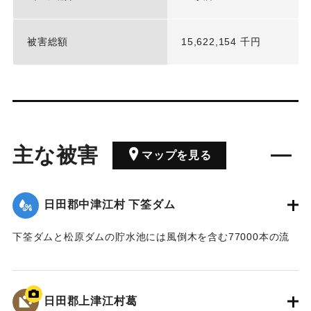
被害総額
15,622,154 千円
主な被害
マップを見る
日田郡中津江村 下筌ダム
下筌ダムと松原ダムの貯水池には風倒木を含む77000本の流
木が流入した。
｜固有コード:
01024002
日田郡上津江村葛