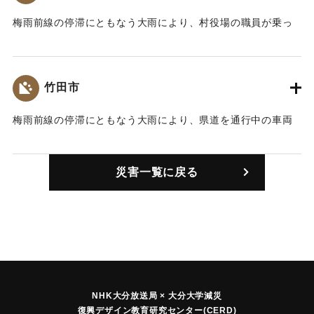
梅雨前線の停滞にともなう大雨により、村役場の職員が乗っ
た災害パトロール車が県道で土砂崩れに巻き込まれ2人が死亡
した。
竹田市
｜固有コード:
01024003
梅雨前線の停滞にともなう大雨により、県道を通行中の車両
が土砂崩れに巻き込まれ、2人が負傷した。
｜固有コード:
01024004
災害一覧に戻る
NHK大分放送局 × 大分大学減災
復興デザイン教育研究センター(CERD)