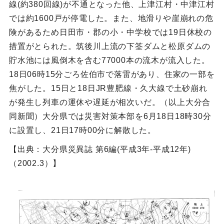
線(約380回線)が不通となった他、上津江村・中津江村
では約1600戸が停電した。また、地滑りや崖崩れの危
険があるため日田市・郡の小・中学校では19日休校の
措置がとられた。筑後川上流の下筌ダムと松原ダムの
貯水池には風倒木を含む77000本の流木が流入した。
18日06時15分ごろ佐伯市で落雷があり、住家の一部を
焦がした。15日と18日JR豊肥線・久大線で土砂崩れ
が発生し列車の運休や遅延が相次いだ。（以上大分合
同新聞）大分県では災害対策本部を6月18日18時30分
に設置し、21日17時00分に解散した。
【出典：大分県災異誌 第6編(平成3年-平成12年)
（2002.3）】