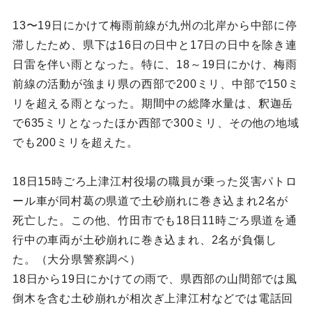
13〜19日にかけて梅雨前線が九州の北岸から中部に停
滞したため、県下は16日の日中と17日の日中を除き連
日雷を伴い雨となった。特に、18～19日にかけ、梅雨
前線の活動が強まり県の西部で200ミリ、中部で150ミ
リを超える雨となった。期間中の総降水量は、釈迦岳
で635ミリとなったほか西部で300ミリ、その他の地域
でも200ミリを超えた。
18日15時ごろ上津江村役場の職員が乗った災害パトロ
ール車が同村葛の県道で土砂崩れに巻き込まれ2名が
死亡した。この他、竹田市でも18日11時ごろ県道を通
行中の車両が土砂崩れに巻き込まれ、2名が負傷し
た。（大分県警察調ベ）
18日から19日にかけての雨で、県西部の山間部では風
倒木を含む土砂崩れが相次ぎ上津江村などでは電話回