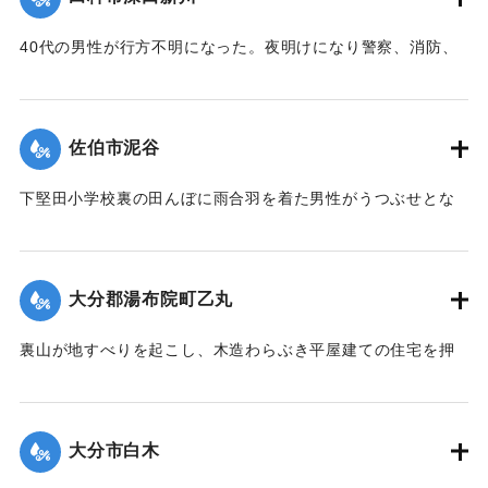
で脱出した。
【出典：大分合同新聞 1963年8月9日朝刊3面】
40代の男性が行方不明になった。夜明けになり警察、消防、
家族などが捜索したところ、臼杵市野田の水源地の東50メー
｜固有コード:
00699013
トルの臼杵川で遺体となって発見された。自動車で帰宅途
中、臼杵川が増水で通れなかったため歩いて市内へ向かって
佐伯市泥谷
いたものと見られている。
【出典：大分合同新聞 1963年8月10日夕刊3面】
下堅田小学校裏の田んぼに雨合羽を着た男性がうつぶせとな
って死んでいるのを近所の人が発見した。警察の調べによる
｜固有コード:
00699006
と、この50代の男性は堅田川が氾濫をし始めたため、勤務先
から家へ帰る途中だった。自宅から約500メートル手前の県道
大分郡湯布院町乙丸
で濁流に押し流されたものと見られている。
【出典：大分合同新聞 1963年8月10日夕刊3面】
裏山が地すべりを起こし、木造わらぶき平屋建ての住宅を押
しつぶした。家の中には4人がいて下敷きとなったが3人は脱
｜固有コード:
00699007
出。2歳の女の子が柱の下敷きとなり両足に全治2週間のけが
を負った。
大分市白木
【出典：大分合同新聞 1963年8月10日朝刊7面】