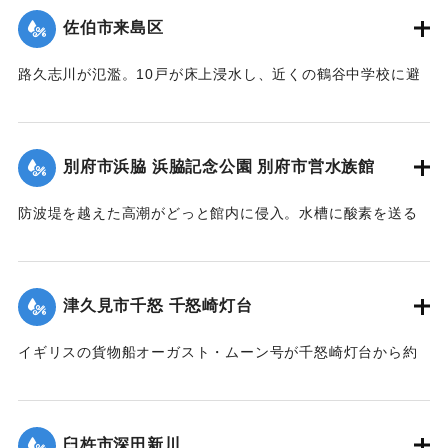
佐伯市来島区
路久志川が氾濫。10戸が床上浸水し、近くの鶴谷中学校に避
難した。
【出典：大分合同新聞 1963年8月9日朝刊3面】
別府市浜脇 浜脇記念公園 別府市営水族館
｜固有コード:
00699010
防波堤を越えた高潮がどっと館内に侵入。水槽に酸素を送る
ポンプのモーターが故障し、その上ゴミや丸太が館内に流れ
込んだためほとんどの魚類が死んだ。
【出典：大分合同新聞 1963年8月10日朝刊7面】
津久見市千怒 千怒崎灯台
｜固有コード:
00699012
イギリスの貨物船オーガスト・ムーン号が千怒崎灯台から約
15メートルの暗礁に乗り上げた。船は鉄鉱石を積んで広島県
因島に向かう途中で、台風を避けるため千怒崎の沖合300メー
トルに停泊していた。船は同日22時頃に満潮を利用して自力
臼杵市深田新川