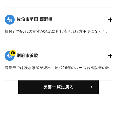
時、ホテル裏の突堤で波が打ち上げるところを見ていたとこ
ろ、高潮で増水しており排水溝に気づかず落ち込んだものと
見られている。また9日午前10時頃には20代の男性が高潮を
佐伯市堅田 西野橋
見るために海岸に来たところ、波に足をすくわれ転倒。全治3
週間の打撲を負った。
橋付近で50代の女性が急流に押し流され行方不明になった。
【出典：大分合同新聞 1963年8月10日朝刊7面】
【出典：大分合同新聞 1963年8月11日朝刊7面】
｜固有コード:
00699004
｜固有コード:
00699005
別府市浜脇
海岸部では浸水家屋が続出。昭和26年のルース台風以来の出
水被害を受けた。市内の浸水面積は52万平方メートルで最も
ひどかった地域が浜町から浜脇にかけての海岸部一帯で、浜
災害一覧に戻る
町、御成町、魚薬町、東仲町、東町にかけて1300戸が床上浸
水した。深いところでは水深1メートル以上に達した。写真は
別府市浜脇で撮影された家の高さまで打ち寄せる高波。
【出典：大分合同新聞 1963年8月10日朝刊7面】