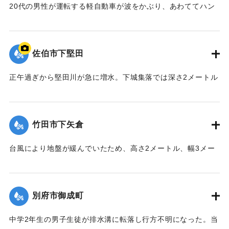
20代の男性が運転する軽自動車が波をかぶり、あわててハン
｜固有コード:
00699008
ドルを切ったところ、前から来た乗用車に接触した。互いに
けがはなかった。
【出典：大分合同新聞 1963年8月9日朝刊3面】
佐伯市下堅田
｜固有コード:
00699009
正午過ぎから堅田川が急に増水。下城集落では深さ2メートル
ほど浸水し、40戸ほとんどの家が床上浸水した。低地では軒
先まで浸かるところもあった。汐月、宇山の集落も各40戸も
軒下にまで水が押し寄せ孤立。宇山橋が流失し、泥谷集落は
竹田市下矢倉
陸の孤島になった。写真は佐伯市内で撮影された洪水によっ
て孤立した地区（場所不詳）。
台風により地盤が緩んでいたため、高さ2メートル、幅3メー
【出典：大分合同新聞 1963年8月10日朝刊7面】
トルの岩盤が崩れ落ち、真下で井戸を掃除していた60代の男
性が右足を挟まれた。20分後に近所の人に助け出されたが右
｜固有コード:
00699002
足骨折で全治3ヶ月の重傷を負った。
別府市御成町
【出典：大分合同新聞 1963年8月11日朝刊7面】
中学2年生の男子生徒が排水溝に転落し行方不明になった。当
｜固有コード:
00699003