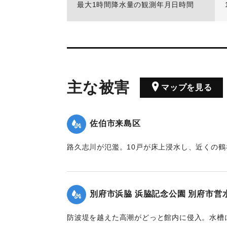
最大1時間降水量の観測年月日時間
主な被害
マップを見る
佐伯市来島区
路久志川が氾濫。10戸が床上浸水し、近くの
【出典：大分合同新聞 1963年8月9日朝刊3面
｜固有コード:
00699010
別府市浜脇 浜脇記念公園 別府市営
防波堤を越えた高潮がどっと館内に侵入。水槽