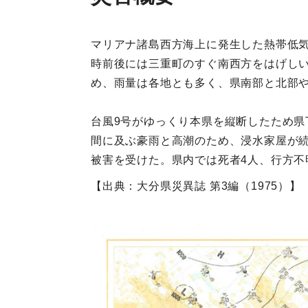
マリアナ諸島西方海上に発生した熱帯低気圧
時前後には三重町のすぐ南西方をはげしい
め、雨量は各地とも多く、県南部と北部や
台風9号がゆっくり本県を縦断したため県
間に及ぶ豪雨と高潮のため、浸水家屋が
被害を受けた。県内では死者4人、行方不
【出典：大分県災異誌 第3編（1975）】