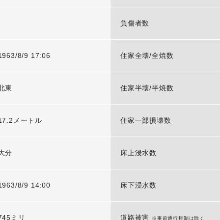
-
負傷者数
1963/8/9 17:06
住家全壊/全焼数
北東
住家半壊/半焼数
17.2メートル
住家一部損壊数
大分
床上浸水数
1963/8/9 14:00
床下浸水数
745ミリ
道路被害
※事前通行規制は除く