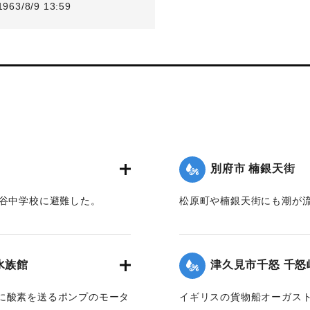
1963/8/9 13:59
別府市 楠銀天街
鶴谷中学校に避難した。
松原町や楠銀天街にも潮が
以来だという。
】
【出典：大分合同新聞 196
水族館
津久見市千怒 千怒
｜固有コード:
00699011
に酸素を送るポンプのモータ
イギリスの貨物船オーガスト