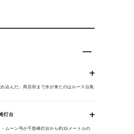
流れ込んだ。商店街まで水が来たのはルース台風
3年8月9日朝刊3面】
崎灯台
・ムーン号が千怒崎灯台から約15メートルの