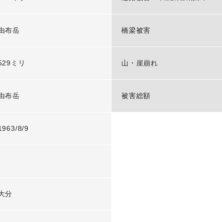
由布岳
橋梁被害
529ミリ
山・崖崩れ
由布岳
被害総額
1963/8/9
-
大分