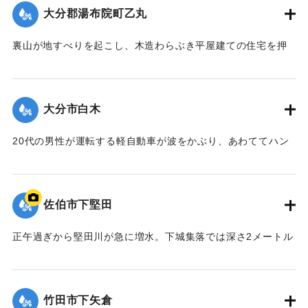
から家へ帰る途中だった。自宅から約500メートル手前の県道
大分郡湯布院町乙丸
で濁流に押し流されたものと見られている。
【出典：大分合同新聞 1963年8月10日夕刊3面】
裏山が地すべりを起こし、木造わらぶき平屋建ての住宅を押
しつぶした。家の中には4人がいて下敷きとなったが3人は脱
｜固有コード:
00699007
出。2歳の女の子が柱の下敷きとなり両足に全治2週間のけが
を負った。
大分市白木
【出典：大分合同新聞 1963年8月10日朝刊7面】
20代の男性が運転する軽自動車が波をかぶり、あわててハン
｜固有コード:
00699008
ドルを切ったところ、前から来た乗用車に接触した。互いに
けがはなかった。
【出典：大分合同新聞 1963年8月9日朝刊3面】
佐伯市下堅田
｜固有コード:
00699009
正午過ぎから堅田川が急に増水。下城集落では深さ2メートル
ほど浸水し、40戸ほとんどの家が床上浸水した。低地では軒
先まで浸かるところもあった。汐月、宇山の集落も各40戸も
軒下にまで水が押し寄せ孤立。宇山橋が流失し、泥谷集落は
竹田市下矢倉
陸の孤島になった。写真は佐伯市内で撮影された洪水によっ