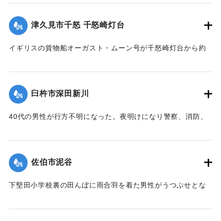
込んだためほとんどの魚類が死んだ。
【出典：大分合同新聞 1963年8月10日朝刊7面】
津久見市千怒 千怒崎灯台
｜固有コード:
00699012
イギリスの貨物船オーガスト・ムーン号が千怒崎灯台から約
15メートルの暗礁に乗り上げた。船は鉄鉱石を積んで広島県
因島に向かう途中で、台風を避けるため千怒崎の沖合300メー
トルに停泊していた。船は同日22時頃に満潮を利用して自力
臼杵市深田新川
で脱出した。
【出典：大分合同新聞 1963年8月9日朝刊3面】
40代の男性が行方不明になった。夜明けになり警察、消防、
家族などが捜索したところ、臼杵市野田の水源地の東50メー
｜固有コード:
00699013
トルの臼杵川で遺体となって発見された。自動車で帰宅途
中、臼杵川が増水で通れなかったため歩いて市内へ向かって
佐伯市泥谷
いたものと見られている。
【出典：大分合同新聞 1963年8月10日夕刊3面】
下堅田小学校裏の田んぼに雨合羽を着た男性がうつぶせとな
って死んでいるのを近所の人が発見した。警察の調べによる
｜固有コード:
00699006
と、この50代の男性は堅田川が氾濫をし始めたため、勤務先