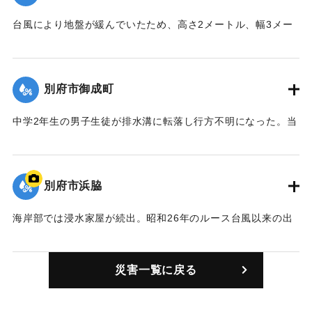
て孤立した地区（場所不詳）。
台風により地盤が緩んでいたため、高さ2メートル、幅3メー
【出典：大分合同新聞 1963年8月10日朝刊7面】
トルの岩盤が崩れ落ち、真下で井戸を掃除していた60代の男
性が右足を挟まれた。20分後に近所の人に助け出されたが右
｜固有コード:
00699002
足骨折で全治3ヶ月の重傷を負った。
別府市御成町
【出典：大分合同新聞 1963年8月11日朝刊7面】
中学2年生の男子生徒が排水溝に転落し行方不明になった。当
｜固有コード:
00699003
時、ホテル裏の突堤で波が打ち上げるところを見ていたとこ
ろ、高潮で増水しており排水溝に気づかず落ち込んだものと
見られている。また9日午前10時頃には20代の男性が高潮を
別府市浜脇
見るために海岸に来たところ、波に足をすくわれ転倒。全治3
週間の打撲を負った。
海岸部では浸水家屋が続出。昭和26年のルース台風以来の出
【出典：大分合同新聞 1963年8月10日朝刊7面】
水被害を受けた。市内の浸水面積は52万平方メートルで最も
ひどかった地域が浜町から浜脇にかけての海岸部一帯で、浜
｜固有コード:
00699004
災害一覧に戻る
町、御成町、魚薬町、東仲町、東町にかけて1300戸が床上浸
水した。深いところでは水深1メートル以上に達した。写真は
別府市浜脇で撮影された家の高さまで打ち寄せる高波。