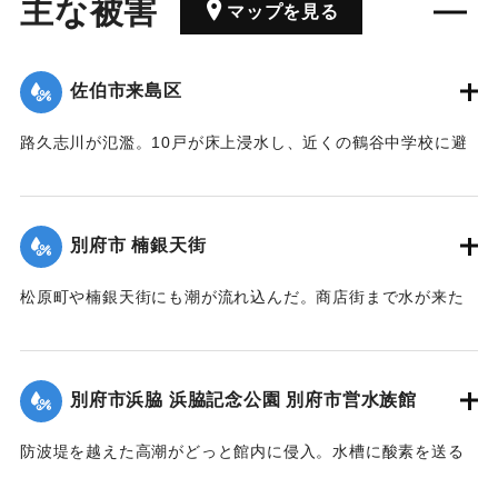
主な被害
マップを見る
佐伯市来島区
路久志川が氾濫。10戸が床上浸水し、近くの鶴谷中学校に避
難した。
【出典：大分合同新聞 1963年8月9日朝刊3面】
別府市 楠銀天街
｜固有コード:
00699010
松原町や楠銀天街にも潮が流れ込んだ。商店街まで水が来た
のはルース台風以来だという。
【出典：大分合同新聞 1963年8月9日朝刊3面】
別府市浜脇 浜脇記念公園 別府市営水族館
｜固有コード:
00699011
防波堤を越えた高潮がどっと館内に侵入。水槽に酸素を送る
ポンプのモーターが故障し、その上ゴミや丸太が館内に流れ