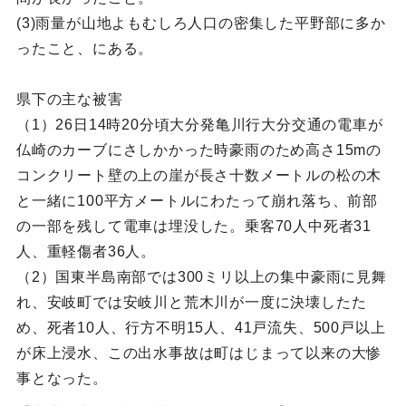
(3)雨量が山地よもむしろ人口の密集した平野部に多か
ったこと、にある。
県下の主な被害
（1）26日14時20分頃大分発亀川行大分交通の電車が
仏崎のカーブにさしかかった時豪雨のため高さ15mの
コンクリート壁の上の崖が長さ十数メートルの松の木
と一緒に100平方メートルにわたって崩れ落ち、前部
の一部を残して電車は埋没した。乗客70人中死者31
人、重軽傷者36人。
（2）国東半島南部では300ミリ以上の集中豪雨に見舞
れ、安岐町では安岐川と荒木川が一度に決壊したた
め、死者10人、行方不明15人、41戸流失、500戸以上
が床上浸水、この出水事故は町はじまって以来の大惨
事となった。