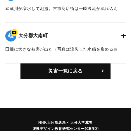
武蔵川が増水して氾濫。古市商店街は一時濁流が流れ込ん
だ。このため川に面していた4戸は家の基礎をえぐり取られ、
近くの国東警察署武蔵駐在所前の県道に重なって倒壊した。
【出典：大分合同新聞 1961年10月28日朝刊5面】
大分郡大南町
｜固有コード:
00679004
田畑に大きな被害が出た（写真は流失した水稲を集める農
民）。
｜固有コード:
00679005
災害一覧に戻る
NHK大分放送局 × 大分大学減災
復興デザイン教育研究センター(CERD)