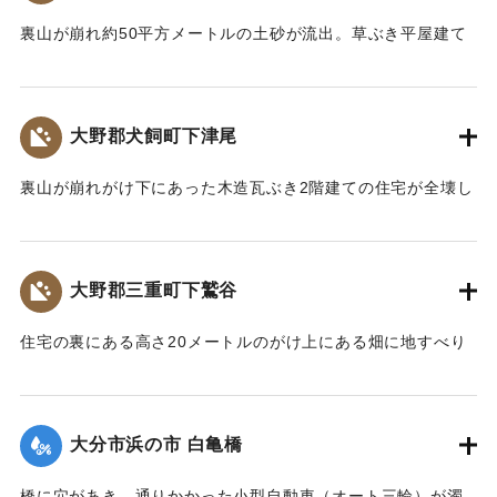
｜固有コード:
00679035
裏山が崩れ約50平方メートルの土砂が流出。草ぶき平屋建て
の住宅が全壊した。このため中学2年の男性生徒が家の下敷き
となり頭の骨を折って死亡した。
【出典：大分合同新聞 1961年10月27日朝刊7面】
大野郡犬飼町下津尾
｜固有コード:
00679028
裏山が崩れがけ下にあった木造瓦ぶき2階建ての住宅が全壊し
た。家の中にいた60代の女性が下敷きとなり死亡した。
【出典：大分合同新聞 1961年10月27日朝刊7面】
大野郡三重町下鷲谷
｜固有コード:
00679029
住宅の裏にある高さ20メートルのがけ上にある畑に地すべり
が発生。自宅の裏で洗濯中の20代の女性が土の下敷きとなっ
た。すぐに家族や近所の人たちによって掘り出されたが、全
身を打撲し意識不明の重体。
大分市浜の市 白亀橋
【出典：大分合同新聞 1961年10月27日朝刊7面】
橋に穴があき、通りかかった小型自動車（オート三輪）が濁