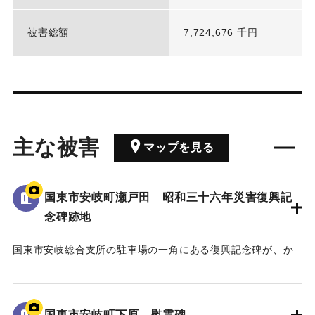
被害総額
7,724,676 千円
主な被害
マップを見る
国東市安岐町瀬戸田 昭和三十六年災害復興記
念碑跡地
国東市安岐総合支所の駐車場の一角にある復興記念碑が、か
つてはこの場所に存在したことを伝える石碑。
2009年2月に安岐総合支所に移転した。
南側には安岐町のメインストリートが通っており、昭和36年
国東市安岐町下原 慰霊碑