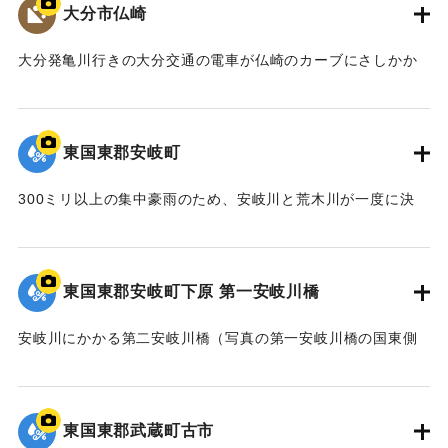
大分市仏崎
【出典：大分合同新聞 1961年10月28日朝刊6面】
大分発亀川行きの大分交通の電車が仏崎のカーブにさしかか
｜固有コード:
00679009
ったとき、高さ15メートルのコンクリート壁の上にある崖が
100立方メートルにわたって崩れ落ちた。車両の前方の一部を
残して電車は埋まったため、乗客70人中、死者31人、重軽傷
東国東郡安岐町
者36人を出した。
300ミリ以上の集中豪雨のため、安岐川と荒木川が一度に決
｜固有コード:
00679001
壊。死者10人、行方不明者15人、41戸が流出、500戸以上が
床上浸水した。
東国東郡安岐町下原 第一安岐川橋
｜固有コード:
00679002
安岐川にかかる第二安岐川橋（写真の第一安岐川橋の国東側
の橋）が流失。復旧の目処が立たないまま廃線になった。
｜固有コード:
00679003
東国東郡武蔵町古市