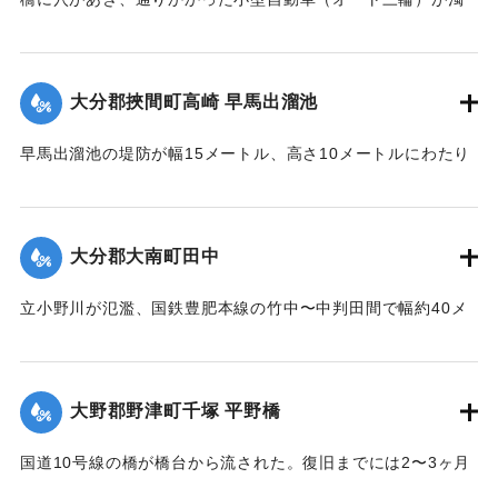
｜固有コード:
00679030
流に飲まれ、同乗していた30代の男性2人が行方不明になっ
た。そのうちの1人は29日午後4時40分ごろ、もう1人は30日
午前5時20分ごろ赤灯台付近で遺体が発見された。
大分郡挾間町高崎 早馬出溜池
【出典：大分合同新聞 1961年10月27日朝刊7面】
早馬出溜池の堤防が幅15メートル、高さ10メートルにわたり
｜固有コード:
00679031
決壊。近くにある2戸が全壊した。
【出典：大分合同新聞 1961年10月27日夕刊1面】
大分郡大南町田中
｜固有コード:
00679023
立小野川が氾濫、国鉄豊肥本線の竹中〜中判田間で幅約40メ
ートル、高さ約10メートルにわたり線路下が流失し、レール
が完全に宙に浮く状態になった。
【出典：大分合同新聞 1961年10月27日夕刊3面】
大野郡野津町千塚 平野橋
｜固有コード:
00679024
国道10号線の橋が橋台から流された。復旧までには2〜3ヶ月
かかる見込み。