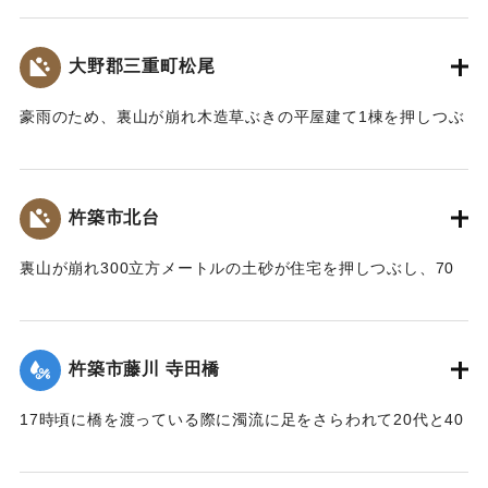
【出典：大分合同新聞 1961年10月27日夕刊3面】
大野郡三重町松尾
｜固有コード:
00679025
豪雨のため、裏山が崩れ木造草ぶきの平屋建て1棟を押しつぶ
した。家にいた30代の女性と小学5年生の女の子が下敷きとな
り死亡した。
【出典：大分合同新聞 1961年10月27日朝刊7面】
杵築市北台
｜固有コード:
00679026
裏山が崩れ300立方メートルの土砂が住宅を押しつぶし、70
代の女性がショックで死亡した。
【出典：大分合同新聞 1961年10月27日朝刊7面】
杵築市藤川 寺田橋
｜固有コード:
00679027
17時頃に橋を渡っている際に濁流に足をさらわれて20代と40
代の女性が死亡した。また17時半頃には高校2年生の女子生徒
が同様に足をとられ行方不明になったが、27日午後4時ごろ橋