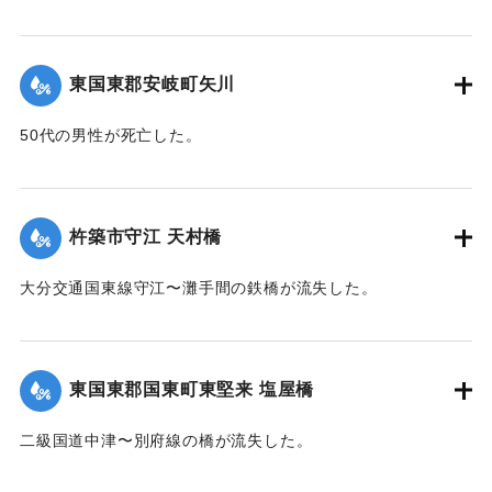
巨額に達し、町民は茫然自失
【出典：大分合同新聞 1961年10月27日夕刊1面】
その惨状は目を蔽わしめるものであった。
間髪を入れぬ自衛隊の出動と、全国各地から寄せられた救援
｜固有コード:
00679042
東国東郡安岐町矢川
物資により当面の困難は
克服されたが復旧事業は難事中の難事であった。爾来三年有
50代の男性が死亡した。
半困苦と戦い、遂に本年
三月末をもつて完成するに至つた。県、町営による復旧費の
【出典：大分合同新聞 1961年10月27日夕刊1面】
総額は十六億円を突破し
｜固有コード:
00679043
町民自体の復旧費を加算するときは恐らく二十数億円に達す
杵築市守江 天村橋
るものと思はれる。この
難事業の完遂はひとえに国、県の有効適切な施策と町民の一
大分交通国東線守江〜灘手間の鉄橋が流失した。
致協力による復興意欲と
【出典：大分合同新聞 1961年10月27日朝刊8面】
町議会ならびに町耺員の不撓不屈、不眠不休の努力の賜であ
る。茲に復興を記念し、
｜固有コード:
00679036
東国東郡国東町東堅来 塩屋橋
関係各位に感謝の誠を披攊しふたたびかかる大災害を惹起す
ることのないよう町民と
二級国道中津〜別府線の橋が流失した。
ともに相戒め永く後昆に伝えんとする。
昭和四十年十月十三日 安岐町長 今富真三
【出典：大分合同新聞 1961年10月27日朝刊8面】