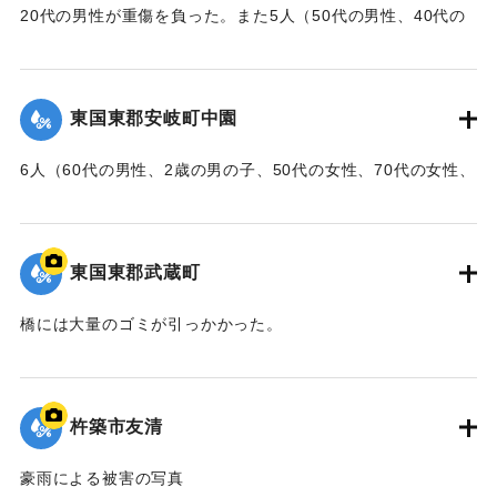
｜固有コード:
00679016
20代の男性が重傷を負った。また5人（50代の男性、40代の
女性、中学1年生の女子生徒、20代の男性、20代の女性）が
行方不明になった。
【出典：大分合同新聞 1961年10月27日夕刊1面】
東国東郡安岐町中園
｜固有コード:
00679017
6人（60代の男性、2歳の男の子、50代の女性、70代の女性、
小学5年生の女子児童、6歳の女の子）が死亡した。また5人
（20代の女性2人、10代の女性、8ヶ月の女の子、30代の女
性）が行方不明になった。
東国東郡武蔵町
【出典：大分合同新聞 1961年10月28日朝刊5面】
橋には大量のゴミが引っかかった。
｜固有コード:
00679018
｜固有コード:
00679010
杵築市友清
豪雨による被害の写真