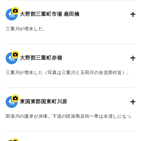
大野郡三重町市場 扇田橋
三重川が増水した。
｜固有コード:
00679007
大野郡三重町赤嶺
三重川が増水した（写真は三重川と玉田川の合流部付近）。
｜固有コード:
00679008
東国東郡国東町川原
田深川の護岸が決壊。下流の田深商店街一帯は水浸しになっ
た。特に新道商店街は床上浸水し、商店はめちゃめちゃにな
った。写真は住宅のすぐ側まで護岸が削られた様子（国東町
内で撮影）。