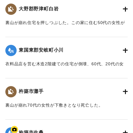
から約200メートル下流の田んぼで遺体となって発見された。
大野郡野津町白岩
【出典：大分合同新聞 1961年10月27日夕刊1面】
裏山が崩れ住宅を押しつぶした。この家に住む50代の女性が
｜固有コード:
00679019
死亡、30代の女性と4歳の女の子が重傷を負った。
【出典：大分合同新聞 1961年10月27日夕刊1面】
東国東郡安岐町小川
｜固有コード:
00679020
衣料品店を営む木造2階建ての住宅が倒壊、60代、20代の女
性と3歳の女の子が下敷きとなり死亡した。
【出典：大分合同新聞 1961年10月27日夕刊1面】
杵築市灘手
｜固有コード:
00679021
裏山が崩れ70代の女性が下敷きとなり死亡した。
【出典：大分合同新聞 1961年10月27日夕刊1面】
｜固有コード:
00679022
杵築市生桑