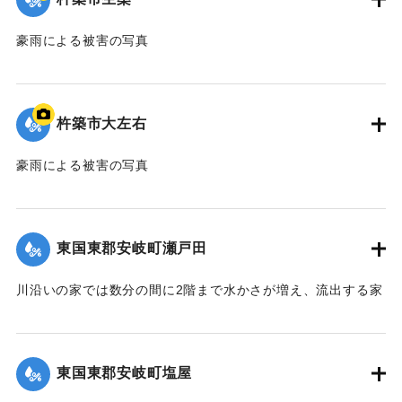
豪雨による被害の写真
｜固有コード:
00679014
杵築市大左右
豪雨による被害の写真
｜固有コード:
00679015
東国東郡安岐町瀬戸田
川沿いの家では数分の間に2階まで水かさが増え、流出する家
もあった。地区では3人（20代の女性、3歳の女の子、60代の
女性）が死亡した。
【出典：大分合同新聞 1961年10月27日夕刊1面】
東国東郡安岐町塩屋