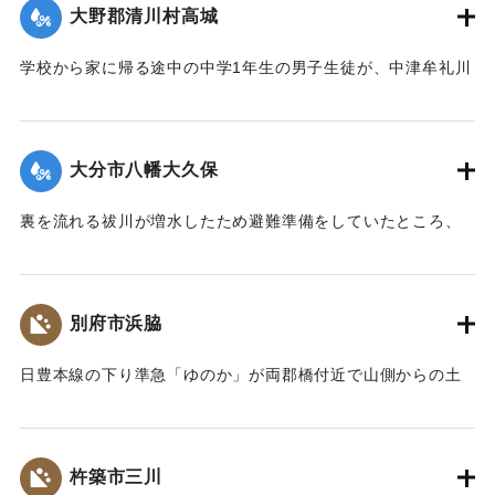
大野郡清川村高城
｜固有コード:
00679032
学校から家に帰る途中の中学1年生の男子生徒が、中津牟礼川
の支流の谷川の飛び石を渡ろうとして激流に足を取られ行方
不明になった。学校は午前8時50分で授業を打ち切り子どもを
家庭に帰していた。谷川はふだんは水がないが、前日夜から
大分市八幡大久保
の豪雨で1メートルほど増水し飛び石もわからない状態だっ
た。
裏を流れる祓川が増水したため避難準備をしていたところ、
【出典：大分合同新聞 1961年10月27日朝刊7面】
上流で直前に流失した橋桁などが住宅に衝突。家の中にいた
50代の女性が家もろとも押し流され行方不明になった。
｜固有コード:
00679033
【出典：大分合同新聞 1961年10月27日朝刊7面】
別府市浜脇
｜固有コード:
00679034
日豊本線の下り準急「ゆのか」が両郡橋付近で山側からの土
砂崩れに突っ込み1両めの前輪が脱線した。列車はそのまま
100メートル走り停車した。
【出典：大分合同新聞 1961年10月27日朝刊8面】
杵築市三川