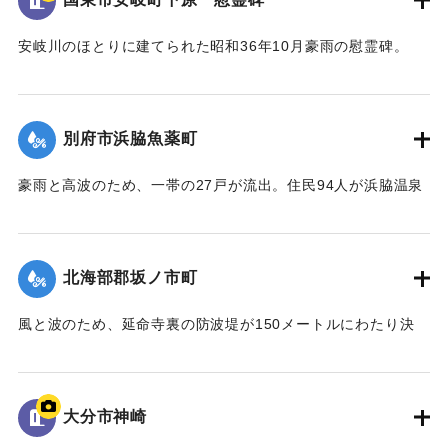
の水害では大きな被害が生じた。
【出典：碑文、『安岐町史』】
安岐川のほとりに建てられた昭和36年10月豪雨の慰霊碑。
裏側には遭難者として24人の名前が記されている。
｜固有コード:
00679049
また『安岐町史』には発災当時の様子が詳細に記されてい
る。
別府市浜脇魚薬町
【出典：碑文】
豪雨と高波のため、一帯の27戸が流出。住民94人が浜脇温泉
｜固有コード:
00679048
に避難した。浜脇一帯は打ち上げる波のため電車通り下は胸
まで水が浸かり、一部逃げ遅れた人を警察がボートで救出し
た。
北海部郡坂ノ市町
【出典：大分合同新聞 1961年10月26日夕刊3面】
風と波のため、延命寺裏の防波堤が150メートルにわたり決
｜固有コード:
00679044
壊。警察、消防、地元の人約100人が出動し、土のうを積むな
ど応急工事を行っている。
【出典：大分合同新聞 1961年10月26日夕刊3面】
大分市神崎