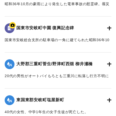
｜固有コード:
00679045
昭和36年10月の豪雨により発生した電車事故の慰霊碑。罹災
者の名前がイロハ順に彫られている。
｜固有コード:
00679046
国東市安岐町中園 復興記念碑
国東市安岐総合支所の駐車場の一角に建てられた昭和36年10
月豪雨の復興記念碑。
昭和三十六年十月二十六日 前日来の小雨は正午頃に至り急
大野郡三重町菅生/野津町西畑 柳井瀬橋
速に雨勢を増し、
五七一粍の驚異的雨量を記録し、堤防は決潰し、道路は寸断
20代の男性がオートバイもろとも三重川に転落し行方不明に
され橋という橋は流失し
なったが、27日午後2時ごろ犬飼町田原の大野川の河原で遺体
死者行方不明二四名流失住宅四四棟、全壊住宅五一棟、非住
となって発見された。
家流失三八棟非住家全壊
【出典：大分合同新聞 1961年10月28日朝刊5面】
二三棟、床上浸水三一九戸、床下浸水五一八戸、牛馬の流失
東国東郡安岐町塩屋新町
一一頭、豚鶏二四〇〇余
｜固有コード:
00679041
農業用地施設の崩壊二三二ヶ所、被害総額二一億八千万円の
40代の女性、中学1年生の女子生徒が死亡した。