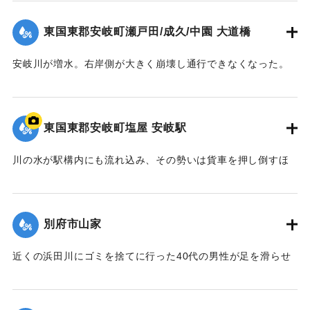
｜固有コード:
00679047
｜固有コード:
00679037
東国東郡安岐町瀬戸田/成久/中園 大道橋
安岐川が増水。右岸側が大きく崩壊し通行できなくなった。
【出典：大分合同新聞 1961年10月28日朝刊1面】
｜固有コード:
00679038
東国東郡安岐町塩屋 安岐駅
川の水が駅構内にも流れ込み、その勢いは貨車を押し倒すほ
どだった。
｜固有コード:
00679039
別府市山家
近くの浜田川にゴミを捨てに行った40代の男性が足を滑らせ
て川に落ち、激流に流されたと家族から捜索願が出された。
【出典：大分合同新聞 1961年10月27日朝刊7面】