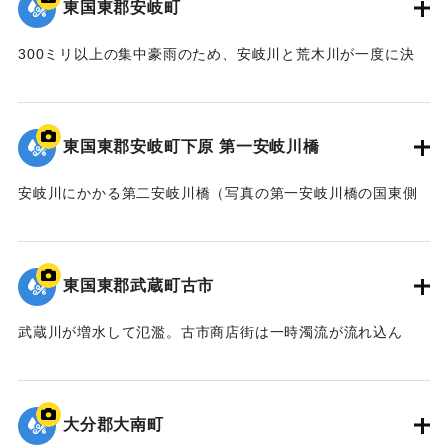
東国東郡安岐町
者36人を出した。
300ミリ以上の集中豪雨のため、安岐川と荒木川が一度に決
｜固有コード:
00679001
壊。死者10人、行方不明者15人、41戸が流出、500戸以上が
床上浸水した。
東国東郡安岐町下原 第一安岐川橋
｜固有コード:
00679002
安岐川にかかる第二安岐川橋（写真の第一安岐川橋の国東側
の橋）が流失。復旧の目処が立たないまま廃線になった。
｜固有コード:
00679003
東国東郡武蔵町古市
武蔵川が増水して氾濫。古市商店街は一時濁流が流れ込ん
だ。このため川に面していた4戸は家の基礎をえぐり取られ、
近くの国東警察署武蔵駐在所前の県道に重なって倒壊した。
【出典：大分合同新聞 1961年10月28日朝刊5面】
大分郡大南町