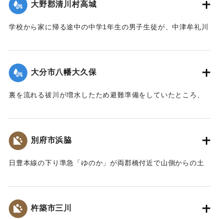
大野郡清川村高城
｜固有コード:
00679032
学校から家に帰る途中の中学1年生の男子生徒が、中津牟礼川
の支流の谷川の飛び石を渡ろうとして激流に足を取られ行方
不明になった。学校は午前8時50分で授業を打ち切り子どもを
家庭に帰していた。谷川はふだんは水がないが、前日夜から
大分市八幡大久保
の豪雨で1メートルほど増水し飛び石もわからない状態だっ
た。
裏を流れる祓川が増水したため避難準備をしていたところ、
【出典：大分合同新聞 1961年10月27日朝刊7面】
上流で直前に流失した橋桁などが住宅に衝突。家の中にいた
50代の女性が家もろとも押し流され行方不明になった。
｜固有コード:
00679033
【出典：大分合同新聞 1961年10月27日朝刊7面】
別府市浜脇
｜固有コード:
00679034
日豊本線の下り準急「ゆのか」が両郡橋付近で山側からの土
砂崩れに突っ込み1両めの前輪が脱線した。列車はそのまま
100メートル走り停車した。
【出典：大分合同新聞 1961年10月27日朝刊8面】
杵築市三川