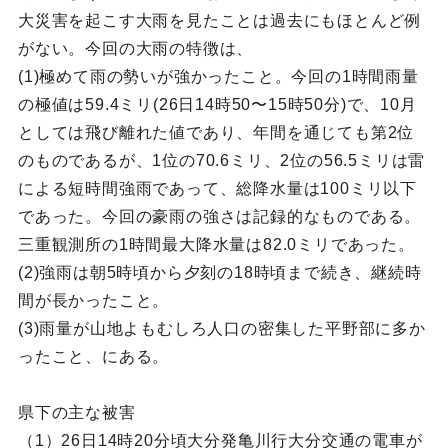
大災害を起こす大雨を見たことは過去にもほとんど例
がない。今回の大雨の特徴は、
(1)極めて雨の勢いが強かったこと。今回の1時間雨量
の極値は59.4ミリ(26日14時50〜15時50分)で、10月
としては飛び離れた値であり、年間を通じても第2位
のものであるが、1位の70.6ミリ、2位の56.5ミリは雷
による短時間強雨であって、総降水量は100ミリ以下
であった。今回の豪雨の強さは記録的なものである。
三重観測所の1時間最大降水量は82.0ミリであった。
(2)強雨は朝5時頃から夕刻の18時頃まで続き、継続時
間が長かったこと。
(3)雨量が山地よもむしろ人口の密集した平野部に多か
ったこと、にある。
県下の主な被害
（1）26日14時20分頃大分発亀川行大分交通の電車が