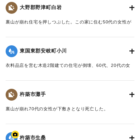
から約200メートル下流の田んぼで遺体となって発見された。
大野郡野津町白岩
【出典：大分合同新聞 1961年10月27日夕刊1面】
裏山が崩れ住宅を押しつぶした。この家に住む50代の女性が
｜固有コード:
00679019
死亡、30代の女性と4歳の女の子が重傷を負った。
【出典：大分合同新聞 1961年10月27日夕刊1面】
東国東郡安岐町小川
｜固有コード:
00679020
衣料品店を営む木造2階建ての住宅が倒壊、60代、20代の女
性と3歳の女の子が下敷きとなり死亡した。
【出典：大分合同新聞 1961年10月27日夕刊1面】
杵築市灘手
｜固有コード:
00679021
裏山が崩れ70代の女性が下敷きとなり死亡した。
【出典：大分合同新聞 1961年10月27日夕刊1面】
｜固有コード:
00679022
杵築市生桑