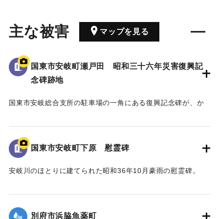
主な被害
マップを見る
国東市安岐町瀬戸田 昭和三十六年災害復興記
念碑跡地
国東市安岐総合支所の駐車場の一角にある復興記念碑が、か
つてはこの場所に存在したことを伝える石碑。
2009年2月に安岐総合支所に移転した。
南側には安岐町のメインストリートが通っており、昭和36年
国東市安岐町下原 慰霊碑
の水害では大きな被害が生じた。
【出典：碑文、『安岐町史』】
安岐川のほとりに建てられた昭和36年10月豪雨の慰霊碑。
裏側には遭難者として24人の名前が記されている。
｜固有コード:
00679049
また『安岐町史』には発災当時の様子が詳細に記されてい
る。
別府市浜脇魚薬町