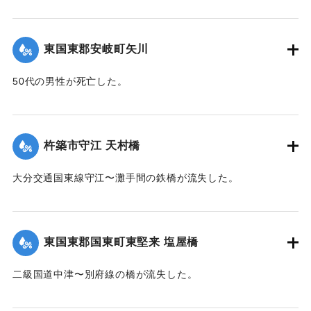
三月末をもつて完成するに至つた。県、町営による復旧費の
【出典：大分合同新聞 1961年10月27日夕刊1面】
総額は十六億円を突破し
｜固有コード:
00679042
町民自体の復旧費を加算するときは恐らく二十数億円に達す
東国東郡安岐町矢川
るものと思はれる。この
難事業の完遂はひとえに国、県の有効適切な施策と町民の一
50代の男性が死亡した。
致協力による復興意欲と
【出典：大分合同新聞 1961年10月27日夕刊1面】
町議会ならびに町耺員の不撓不屈、不眠不休の努力の賜であ
る。茲に復興を記念し、
｜固有コード:
00679043
杵築市守江 天村橋
関係各位に感謝の誠を披攊しふたたびかかる大災害を惹起す
ることのないよう町民と
大分交通国東線守江〜灘手間の鉄橋が流失した。
ともに相戒め永く後昆に伝えんとする。
昭和四十年十月十三日 安岐町長 今富真三
【出典：大分合同新聞 1961年10月27日朝刊8面】
｜固有コード:
00679047
｜固有コード:
00679036
東国東郡国東町東堅来 塩屋橋
二級国道中津〜別府線の橋が流失した。
【出典：大分合同新聞 1961年10月27日朝刊8面】