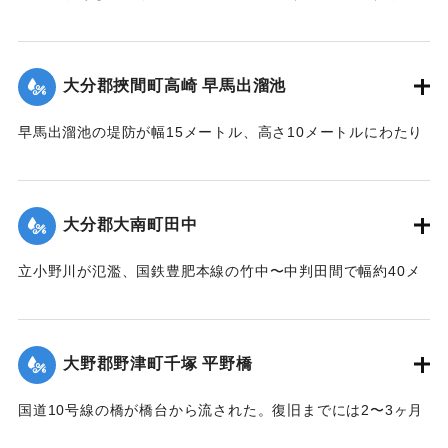
｜固有コード:
00679030
流に飲まれ、同乗していた30代の男性2人が行方不明になっ
た。そのうちの1人は29日午後4時40分ごろ、もう1人は30日
午前5時20分ごろ赤灯台付近で遺体が発見された。
大分郡挾間町高崎 早馬出溜池
【出典：大分合同新聞 1961年10月27日朝刊7面】
早馬出溜池の堤防が幅15メートル、高さ10メートルにわたり
｜固有コード:
00679031
決壊。近くにある2戸が全壊した。
【出典：大分合同新聞 1961年10月27日夕刊1面】
大分郡大南町田中
｜固有コード:
00679023
立小野川が氾濫、国鉄豊肥本線の竹中〜中判田間で幅約40メ
ートル、高さ約10メートルにわたり線路下が流失し、レール
が完全に宙に浮く状態になった。
【出典：大分合同新聞 1961年10月27日夕刊3面】
大野郡野津町千塚 平野橋
｜固有コード:
00679024
国道10号線の橋が橋台から流された。復旧までには2〜3ヶ月
かかる見込み。