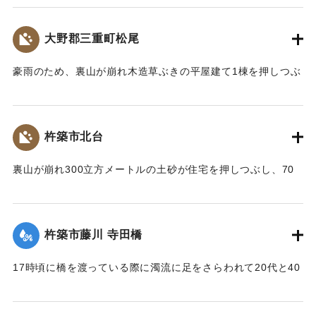
【出典：大分合同新聞 1961年10月27日夕刊3面】
大野郡三重町松尾
｜固有コード:
00679025
豪雨のため、裏山が崩れ木造草ぶきの平屋建て1棟を押しつぶ
した。家にいた30代の女性と小学5年生の女の子が下敷きとな
り死亡した。
【出典：大分合同新聞 1961年10月27日朝刊7面】
杵築市北台
｜固有コード:
00679026
裏山が崩れ300立方メートルの土砂が住宅を押しつぶし、70
代の女性がショックで死亡した。
【出典：大分合同新聞 1961年10月27日朝刊7面】
杵築市藤川 寺田橋
｜固有コード:
00679027
17時頃に橋を渡っている際に濁流に足をさらわれて20代と40
代の女性が死亡した。また17時半頃には高校2年生の女子生徒
が同様に足をとられ行方不明になったが、27日午後4時ごろ橋