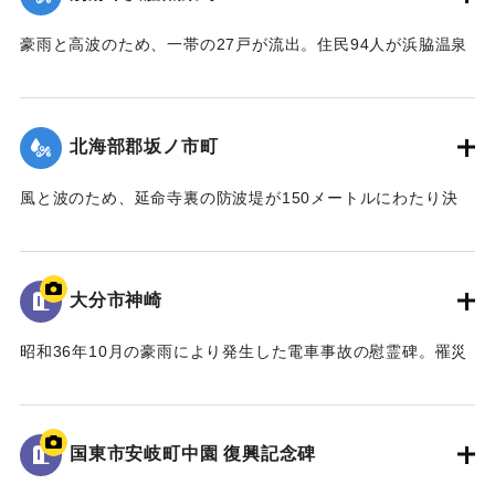
【出典：碑文】
豪雨と高波のため、一帯の27戸が流出。住民94人が浜脇温泉
｜固有コード:
00679048
に避難した。浜脇一帯は打ち上げる波のため電車通り下は胸
まで水が浸かり、一部逃げ遅れた人を警察がボートで救出し
た。
北海部郡坂ノ市町
【出典：大分合同新聞 1961年10月26日夕刊3面】
風と波のため、延命寺裏の防波堤が150メートルにわたり決
｜固有コード:
00679044
壊。警察、消防、地元の人約100人が出動し、土のうを積むな
ど応急工事を行っている。
【出典：大分合同新聞 1961年10月26日夕刊3面】
大分市神崎
｜固有コード:
00679045
昭和36年10月の豪雨により発生した電車事故の慰霊碑。罹災
者の名前がイロハ順に彫られている。
｜固有コード:
00679046
国東市安岐町中園 復興記念碑