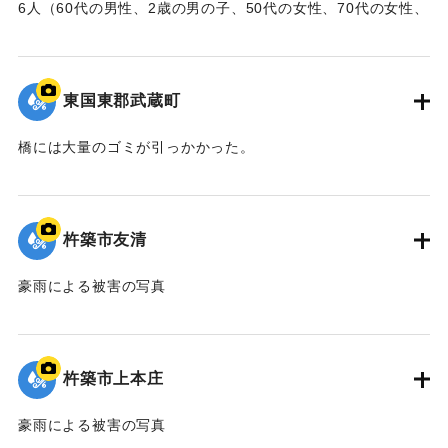
6人（60代の男性、2歳の男の子、50代の女性、70代の女性、
小学5年生の女子児童、6歳の女の子）が死亡した。また5人
（20代の女性2人、10代の女性、8ヶ月の女の子、30代の女
性）が行方不明になった。
東国東郡武蔵町
【出典：大分合同新聞 1961年10月28日朝刊5面】
橋には大量のゴミが引っかかった。
｜固有コード:
00679018
｜固有コード:
00679010
杵築市友清
豪雨による被害の写真
｜固有コード:
00679011
杵築市上本庄
豪雨による被害の写真