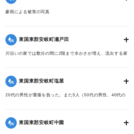
豪雨による被害の写真
｜固有コード:
00679014
東国東郡安岐町瀬戸田
川沿いの家では数分の間に2階まで水かさが増え、流出する家
もあった。地区では3人（20代の女性、3歳の女の子、60代の
女性）が死亡した。
【出典：大分合同新聞 1961年10月27日夕刊1面】
東国東郡安岐町塩屋
｜固有コード:
00679016
20代の男性が重傷を負った。また5人（50代の男性、40代の
女性、中学1年生の女子生徒、20代の男性、20代の女性）が
行方不明になった。
【出典：大分合同新聞 1961年10月27日夕刊1面】
東国東郡安岐町中園
｜固有コード:
00679017