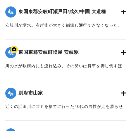
｜固有コード:
00679037
東国東郡安岐町瀬戸田/成久/中園 大道橋
安岐川が増水。右岸側が大きく崩壊し通行できなくなった。
【出典：大分合同新聞 1961年10月28日朝刊1面】
｜固有コード:
00679038
東国東郡安岐町塩屋 安岐駅
川の水が駅構内にも流れ込み、その勢いは貨車を押し倒すほ
どだった。
｜固有コード:
00679039
別府市山家
近くの浜田川にゴミを捨てに行った40代の男性が足を滑らせ
て川に落ち、激流に流されたと家族から捜索願が出された。
【出典：大分合同新聞 1961年10月27日朝刊7面】