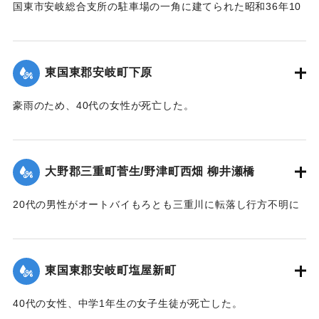
国東市安岐総合支所の駐車場の一角に建てられた昭和36年10
月豪雨の復興記念碑。
昭和三十六年十月二十六日 前日来の小雨は正午頃に至り急
東国東郡安岐町下原
速に雨勢を増し、
五七一粍の驚異的雨量を記録し、堤防は決潰し、道路は寸断
豪雨のため、40代の女性が死亡した。
され橋という橋は流失し
【出典：大分合同新聞 1961年10月28日朝刊5面】
死者行方不明二四名流失住宅四四棟、全壊住宅五一棟、非住
家流失三八棟非住家全壊
｜固有コード:
00679040
二三棟、床上浸水三一九戸、床下浸水五一八戸、牛馬の流失
大野郡三重町菅生/野津町西畑 柳井瀬橋
一一頭、豚鶏二四〇〇余
農業用地施設の崩壊二三二ヶ所、被害総額二一億八千万円の
20代の男性がオートバイもろとも三重川に転落し行方不明に
巨額に達し、町民は茫然自失
なったが、27日午後2時ごろ犬飼町田原の大野川の河原で遺体
その惨状は目を蔽わしめるものであった。
となって発見された。
間髪を入れぬ自衛隊の出動と、全国各地から寄せられた救援
【出典：大分合同新聞 1961年10月28日朝刊5面】
東国東郡安岐町塩屋新町
物資により当面の困難は
克服されたが復旧事業は難事中の難事であった。爾来三年有
｜固有コード:
00679041
40代の女性、中学1年生の女子生徒が死亡した。
半困苦と戦い、遂に本年