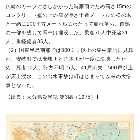
仏崎のカーブにさしかかった時豪雨のため高さ15mの
コンクリート壁の上の崖が長さ十数メートルの松の木
と一緒に100平方メートルにわたって崩れ落ち、前部
の一部を残して電車は埋没した。乗客70人中死者31
人、重軽傷者36人。
（2）国東半島南部では300ミリ以上の集中豪雨に見舞
れ、安岐町では安岐川と荒木川が一度に決壊したた
め、死者10人、行方不明15人、41戸流失、500戸以上
が床上浸水、この出水事故は町はじまって以来の大惨
事となった。
【出典：大分県災異誌 第3編（1975）】