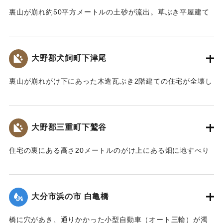
｜固有コード:
00679035
裏山が崩れ約50平方メートルの土砂が流出。草ぶき平屋建て
の住宅が全壊した。このため中学2年の男性生徒が家の下敷き
となり頭の骨を折って死亡した。
【出典：大分合同新聞 1961年10月27日朝刊7面】
大野郡犬飼町下津尾
｜固有コード:
00679028
裏山が崩れがけ下にあった木造瓦ぶき2階建ての住宅が全壊し
た。家の中にいた60代の女性が下敷きとなり死亡した。
【出典：大分合同新聞 1961年10月27日朝刊7面】
大野郡三重町下鷲谷
｜固有コード:
00679029
住宅の裏にある高さ20メートルのがけ上にある畑に地すべり
が発生。自宅の裏で洗濯中の20代の女性が土の下敷きとなっ
た。すぐに家族や近所の人たちによって掘り出されたが、全
身を打撲し意識不明の重体。
大分市浜の市 白亀橋
【出典：大分合同新聞 1961年10月27日朝刊7面】
橋に穴があき、通りかかった小型自動車（オート三輪）が濁