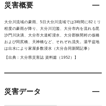
災害概要
大分川流域の豪雨、5日大分川流域では3時間に82ミリ
程度の豪雨が降り、大分川氾濫、大分市内を流れる毘
沙門川決潰、大分市大道町浸水、大分郡狭間村の仮橋
および同尻橋、天神橋など、それぞれ流失。湯平盆地
は出水により家屋多数浸水（大分合同新聞記事）
【出典：大分県災害誌 資料篇（1952）】
災害データ