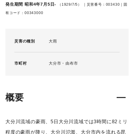
発生期間 昭和4年7月5日-
（1929/7/5）
｜災害番号：003430｜固
有コード：00343000
災害の種別
大雨
市町村
大分市
由布市
概要
大分川流域の豪雨、5日大分川流域では3時間に82ミリ
程度の豪雨が降り、大分川氾濫、大分市内を流れる毘